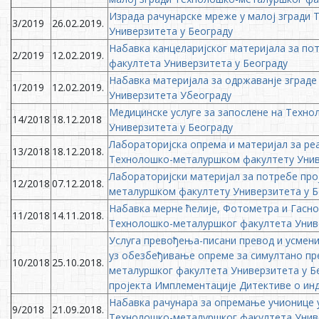
Израда рачунарске мреже у малој згради
3/2019
26.02.2019.
Универзитета у Београду
Набавка канцеларијског материјала за п
2/2019
12.02.2019.
факултета Универзитета у Београду
Набавка материјала за одржаванје зград
1/2019
12.02.2019.
Универзитета Убеограду
Медицинске услуге за запослене на Техн
14/2018
18.12.2018
Универзитета у Београду
Лабораторијска опрема и материјал за реа
13/2018
18.12.2018.
Технолошко-металуршком факултету Унив
Лабораторијски материјал за потребе про
12/2018
07.12.2018.
металуршком факултету Универзитета у Б
Набавка мерне ћелије, Фотометра и Гасно
11/2018
14.11.2018.
Технолошко-металуршког факултета Унив
Услуга превођења-писани превод и усмени
уз обезбеђивање опреме за симултано п
10/2018
25.10.2018.
металуршког факултета Универзитета у Бе
пројекта Имплементације Дитективе о инд
Набавка рачунара за опремање учионице 
9/2018
21.09.2018.
Технолошко-металуршког факултета Униве