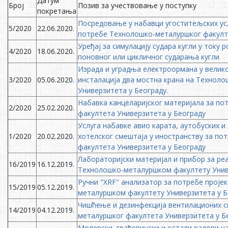
Датум
Број
Позив за учествовање у поступку
покретања
Посредовање у набавци угоститељских усл
5/2020
22.06.2020.
потребе Технолошко-металуршког факулте
Уређај за симулацију судара кугли у ток
4/2020
18.06.2020.
поновног или цикличног сударања кугли
Израда и уградња електроормана у велико
3/2020
05.06.2020.
инсталација два мостна крана на Технол
Универзитета у Београду.
Набавка канцеларијског материјала за п
2/2020
25.02.2020.
факултета Универзитета у Београду
Услуга набавке авио карата, аутобуских и
1/2020
20.02.2020.
хотелског смештаја у иностранству за п
факултета Универзитета у Београду
Лабораторијски материјал и прибор за реа
16/2019
16.12.2019.
Технолошко-металуршком факултету Унив
Ручни "XRF" анализатор за потребе проје
15/2019
05.12.2019.
металуршком факултету Универзитета у Б
Чишћење и дезинфекција вентилационих с
14/2019
04.12.2019.
металуршког факултета Универзитета у Б
Молерски, грађевински и остали радови 