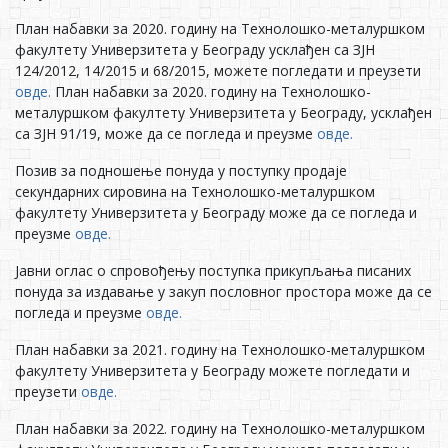
План набавки за 2020. годину на Технолошко-металуршком
факултету Универзитета у Београду усклађен са ЗЈН
124/2012, 14/2015 и 68/2015, можете погледати и преузети
овде.
План набавки за 2020. годину на Технолошко-
металуршком факултету Универзитета у Београду, усклађен
са ЗЈН 91/19, може да се погледа и преузме
овде.
Позив за подношење понуда у поступку продаје
секундарних сировина на Технолошко-металуршком
факултету Универзитета у Београду може да се погледа и
преузме
овде.
Jaвни оглас о спровођењу поступка прикупљања писаних
понуда за издавање у закуп пословног простора може да се
погледа и преузме
овде.
План набавки за 2021. годину на Технолошко-металуршком
факултету Универзитета у Београду можете погледати и
преузети
овде.
План набавки за 2022. годину на Технолошко-металуршком