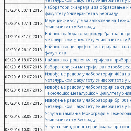
металуршком факултету Универзитета у Б
Лабораторијски уређаји за образовање и
13/2016
30.11.2016.
факултету Универзитета у Београду
Медицинске услуге за запослене на Техн
12/2016
17.11.2016.
Универзитета у Београду
Набавка лабораторијских уређаја за потр
11/2016
31.10.2016.
металуршком факултету Универзитета у Б
Набавка канцеларијског материјала за п
10/2016
26.10.2016.
факултета
09/2016
18.07.2016.
Набавка потрошног материјала и прибора
08/2016
15.07.2016.
Лабораторијски материјал за потребе реа
Извођење радова у лабораторији 403а на
07/2016
12.07.2016.
металуршком факултету Универзитета у Б
Извођење радова у лабораторији за студе
06/2016
12.07.2016.
Технолошко-металуршком факултету Унив
Извођење радова у лабораторији бр. 001 
05/2016
12.07.2016.
металуршком факултету Универзитета у Б
Услуга штампања Монографије Технолош
04/2016
28.08.2016.
Универзитета у Београду
Услуга периодичног сервисирања против
03/2016
10.05.2016.