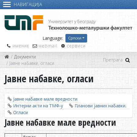
НАВИГАЦИЈА
Language:
Српски
именик
webmail
сервиси
Документи
Јавне набавке, огласи
Јавне набавке, огласи
Јавне набавке мале вредности
Интерни акти на ТМФ-у
Планови јавних набавки.
Огласи
Јавне набавке мале вредности