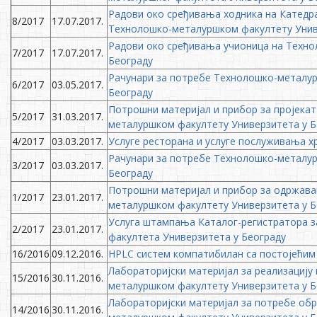
Радови око сређивања ходника на Катедр
8/2017
17.07.2017.
Технолошко-металуршком факултету Унив
Радови око сређивања учионица на Техн
7/2017
17.07.2017.
Београду
Рачунари за потребе Технолошко-металур
6/2017
03.05.2017.
Београду
Потрошни материјал и прибор за пројека
5/2017
31.03.2017.
металуршком факултету Универзитета у Б
4/2017
03.03.2017.
Услуге ресторана и услуге послуживања 
Рачунари за потребе Технолошко-металур
3/2017
03.03.2017.
Београду
Потрошни материјал и прибор за одржава
1/2017
23.01.2017.
металуршком факултету Универзитета у Б
Услуга штампања Каталог-регистратора 
2/2017
23.01.2017.
факултета Универзитета у Београду
16/2016
09.12.2016.
HPLC систем компатибилан са постојећим
Лабораторијски материјал за реализацију
15/2016
30.11.2016.
металуршком факултету Универзитета у Б
Лабораторијски материјал за потребе об
14/2016
30.11.2016.