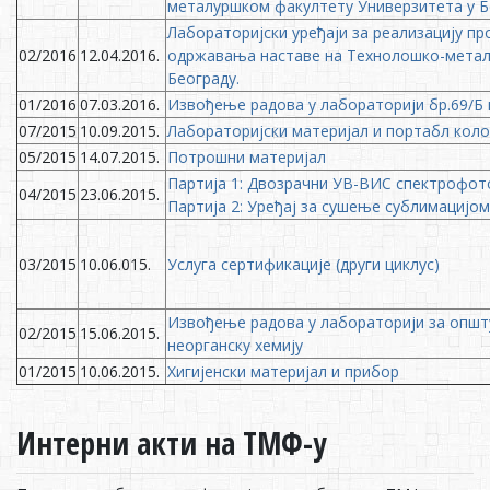
металуршком факултету Универзитета у Б
Лабораторијски уређаји за реализацију пр
02/2016
12.04.2016.
одржавања наставе на Технолошко-метал
Београду.
01/2016
07.03.2016.
Извођење радова у лабораторији бр.69/Б 
07/2015
10.09.2015.
Лабораторијски материјал и портабл кол
05/2015
14.07.2015.
Потрошни материјал
Партија 1: Двозрачни УВ-ВИС спектрофо
04/2015
23.06.2015.
Партија 2: Уређај за сушење сублимацијом
03/2015
10.06.015.
Услуга сертификације (други циклус)
Извођење радова у лабораторији за општу
02/2015
15.06.2015.
неорганску хемију
01/2015
10.06.2015.
Хигијенски материјал и прибор
Интерни акти на ТМФ-у