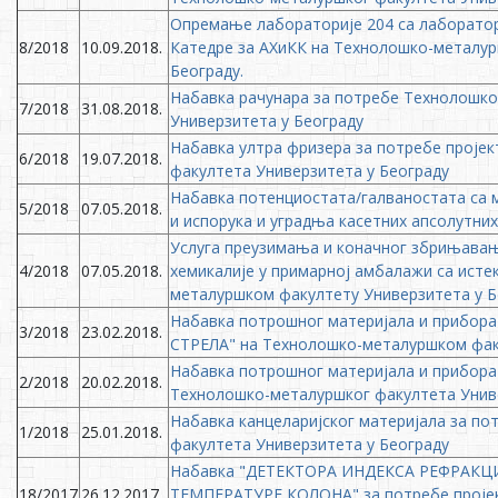
Опремање лабораторије 204 са лаборатор
8/2018
10.09.2018.
Катедре за АХиКК на Технолошко-металур
Београду.
Набавка рачунара за потребе Технолошк
7/2018
31.08.2018.
Универзитета у Београду
Набавка ултра фризера за потребе проје
6/2018
19.07.2018.
факултета Универзитета у Београду
Набавка потенциостата/галваностата са 
5/2018
07.05.2018.
и испорука и уградња касетних апсолутни
Услуга преузимања и коначног збрињавањ
4/2018
07.05.2018.
хемикалије у примарној амбалажи са исте
металуршком факултету Универзитета у Б
Набавка потрошног материјала и прибора
3/2018
23.02.2018.
СТРЕЛА" на Технолошко-металуршком факу
Набавка потрошног материјала и прибора
2/2018
20.02.2018.
Технолошко-металуршког факултета Униве
Набавка канцеларијског материјала за п
1/2018
25.01.2018.
факултета Универзитета у Београду
Набавка "ДЕТЕКТОРА ИНДЕКСА РЕФРАКЦИ
18/2017
26.12.2017.
ТЕМПЕРАТУРЕ КОЛОНА" за потребе проје