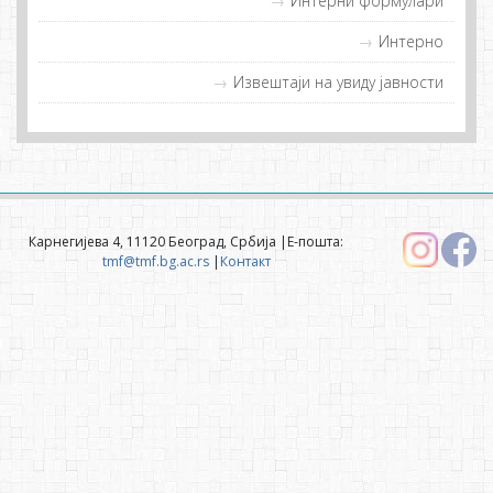
Интерни формулари
Интерно
Извештаји на увиду јавности
Карнегијева 4, 11120 Београд, Србија |Е-пошта:
tmf@tmf.bg.ac.rs
|
Контакт