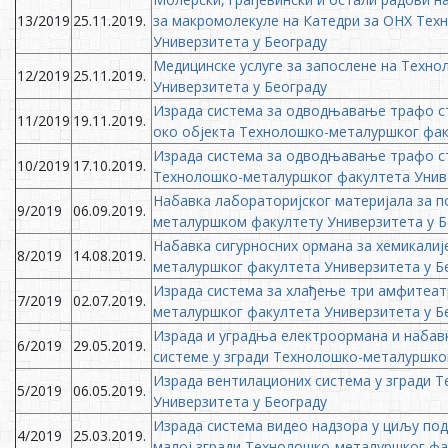
13/2019
25.11.2019.
за макромолекуле на Катедри за ОНХ Тех
Универзитета у Београду
Медицинске услуге за запослене на Техн
12/2019
25.11.2019.
Универзитета у Београду
Израда система за одводњавање трафо ст
11/2019
19.11.2019.
око објекта Технолошко-металуршког фак
Израда система за одводњавање трафо ст
10/2019
17.10.2019.
Технолошко-металуршког факултета Унив
Набавка лабораторијског материјала за 
9/2019
06.09.2019.
металуршком факултету Универзитета у Б
Набавка сигурносних ормана за хемикалиј
8/2019
14.08.2019.
металуршког факултета Универзитета у Б
Израда система за хлађење три амфитеат
7/2019
02.07.2019.
металуршког факултета Универзитета у Б
Израда и уградња електроормана и набав
6/2019
29.05.2019.
системе у згради Технолошко-металуршко
Израда вентилационих система у згради 
5/2019
06.05.2019.
Универзитета у Београду
Израда система видео надзора у циљу под
4/2019
25.03.2019.
малој згради Технолошко-металуршког фа