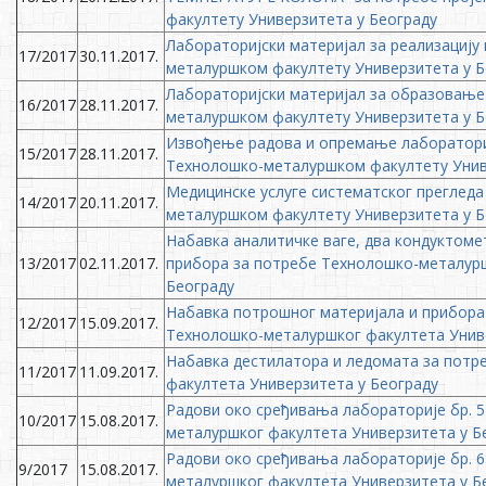
факултету Универзитета у Београду
Лабораторијски материјал за реализацију
17/2017
30.11.2017.
металуршком факултету Универзитета у Б
Лабораторијски материјал за образовање
16/2017
28.11.2017.
металуршком факултету Универзитета у Б
Извођење радова и опремање лабораториј
15/2017
28.11.2017.
Технолошко-металуршком факултету Унив
Медицинске услуге систематског прегледа
14/2017
20.11.2017.
металуршком факултету Универзитета у Б
Набавка аналитичке ваге, два кондуктоме
13/2017
02.11.2017.
прибора за потребе Технолошко-металурш
Београду
Набавка потрошног материјала и прибора
12/2017
15.09.2017.
Технолошко-металуршког факултета Унив
Набавка дестилатора и ледомата за пот
11/2017
11.09.2017.
факултета Универзитета у Београду
Радови око сређивања лабораторије бр. 5
10/2017
15.08.2017.
металуршког факултета Универзитета у Б
Радови око сређивања лабораторије бр. 6
9/2017
15.08.2017.
металуршког факултета Универзитета у Б