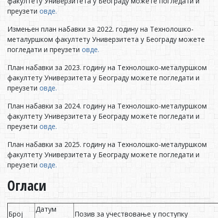
факултету Универзитета у Београду можете погледати и
преузети
овде.
Измењен план набавки за 2022. годину на Технолошко-
металуршком факултету Универзитета у Београду можете
погледати и преузети
овде.
План набавки за 2023. годину на Технолошко-металуршком
факултету Универзитета у Београду можете погледати и
преузети
овде.
План набавки за 2024. годину на Технолошко-металуршком
факултету Универзитета у Београду можете погледати и
преузети
овде.
План набавки за 2025. годину на Технолошко-металуршком
факултету Универзитета у Београду можете погледати и
преузети
овде.
Огласи
Датум
Број
Позив за учествовање у поступку