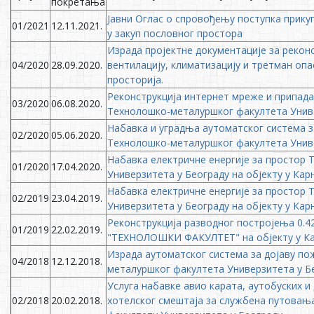
покретања
Јавни Оглас о спровођењу поступка прик
01/2021
12.11.2021.
у закуп пословног простора
Израда пројектне документације за реконс
04/2020
28.09.2020.
вентилацију, климатизацију и третман опа
просторија.
Реконструкција интернет мреже и припадај
03/2020
06.08.2020.
Технолошко-металуршког факултета Униве
Набавка и уградња аутоматског система з
02/2020
05.06.2020.
Технолошко-металуршког факултета Унив
Набавка електричне енергије за простор
01/2020
17.04.2020.
Универзитета у Београду на објекту у Карн
Набавка електричне енергије за простор
02/2019
23.04.2019.
Универзитета у Београду на објекту у Карн
Реконструкција разводног постројења 0.4
01/2019
22.02.2019.
"ТЕХНОЛОШКИ ФАКУЛТЕТ" на објекту у Кар
Израда аутоматског система за дојаву по
04/2018
12.12.2018.
металуршког факултета Универзитета у Бе
Услуга набавке авио карата, аутобуских и
02/2018
20.02.2018.
хотелског смештаја за службена путова