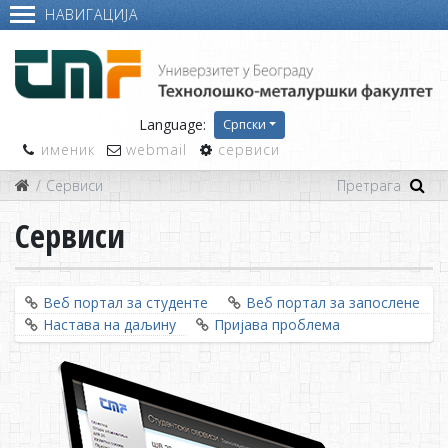
НАВИГАЦИЈА
Language:
Српски
именик
webmail
сервиси
Сервиси
Сервиси
Веб портал за студенте
Веб портал за запослене
Настава на даљину
Пријава проблема