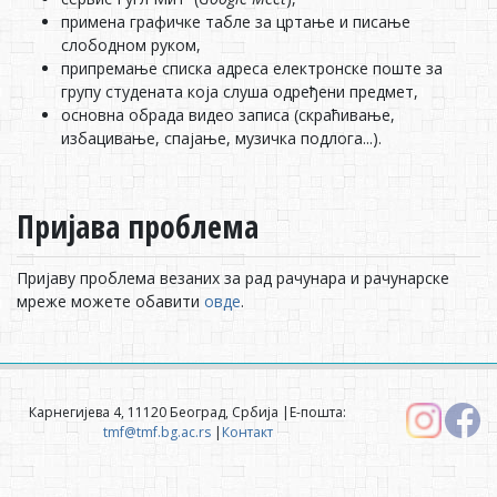
примена графичке табле за цртање и писање
слободном руком,
припремање списка адреса електронске поште за
групу студената која слуша одређени предмет,
основна обрада видео записа (скраћивање,
избацивање, спајање, музичка подлога...).
Пријава проблема
Пријаву проблема везаних за рад рачунара и рачунарске
мреже можете обавити
овде
.
Карнегијева 4, 11120 Београд, Србија |Е-пошта:
tmf@tmf.bg.ac.rs
|
Контакт