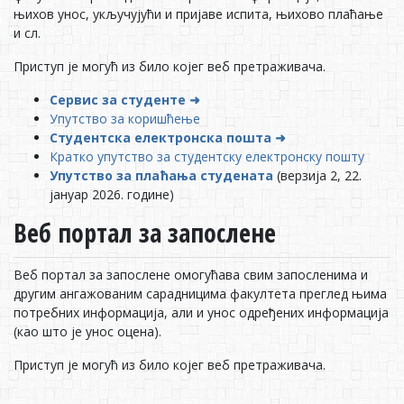
њихов унос, укључујући и пријаве испита, њихово плаћање
и сл.
Приступ је могућ из било којег веб претраживача.
Сервис за студенте
➜
Упутство за коришћење
Студентска електронска пошта
➜
Кратко упутство за студентску електронску пошту
Упутство за плаћања студената
(верзија 2, 22.
јануар 2026. године)
Веб портал за запослене
Веб портал за запослене омогућава свим запосленима и
другим ангажованим сарадницима факултета преглед њима
потребних информација, али и унос одређених информација
(као што је унос оцена).
Приступ је могућ из било којег веб претраживача.