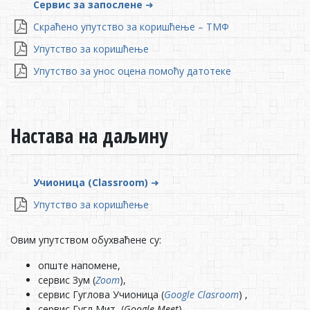
Сервис за запослене
➜
Скраћено упутство за коришћење – ТМФ
Упутство за коришћење
Упутство за унос оцена помоћу датотеке
Настава на даљину
Учионица (Classroom)
➜
Упутство за коришћење
Овим упутством обухваћене су:
опште напомене,
сервис Зум (
Zoom
),
сервис Гуглова Учионица (
Google Clasroom
) ,
сервис Гугл Мит (
Google Meet
),