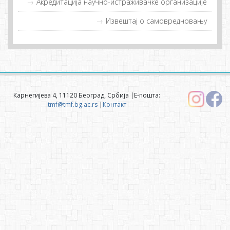
Акредитација научно-истраживачке организације
Извештај о самовредновању
Карнегијева 4, 11120 Београд, Србија |Е-пошта:
tmf@tmf.bg.ac.rs
|
Контакт