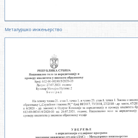
Металуршко инжењерство