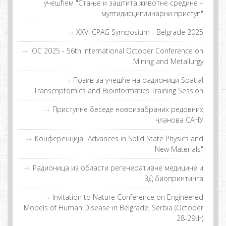
учешћем "Стање и заштита животне средине –
мултидисциплинарни приступ"
XXVI CPAG Symposium - Belgrade 2025
IOC 2025 - 56th International October Conference on
Mining and Metallurgy
Пoзив зa учeшћe нa рaдиoници Spatial
Transcriptomics and Bioinformatics Training Session
Приступне беседе новоизабраних редовних
чланова САНУ
Конференција "Advances in Solid State Physics and
New Materials"
Рaдиoницa из oблaсти рeгeнeрaтивнe мeдицинe и
3Д биoпринтингa
Invitation to Nature Conference on Engineered
Models of Human Disease in Belgrade, Serbia (October
28-29th)