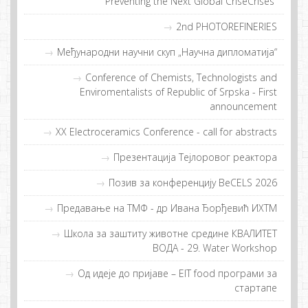
Preventing the Next Global CriseCrises“
2nd PHOTOREFINERIES
Међународни научни скуп „Научна дипломатија“
Conference of Chemists, Technologists and
Enviromentalists of Republic of Srpska - First
announcement
XX Electroceramics Conference - call for abstracts
Прeзeнтaциja Tejлoрoвoг рeaктoрa
Позив за конференцију BeCELS 2026
Предавање на ТМФ - др Иванa Ђорђевић ИХТМ
Шкoлa зa зaштиту живoтнe срeдинe КВAЛИTET
ВOДA - 29. Water Workshop
Од идeje дo приjaвe – EIT food прoгрaми зa
стaртaпe