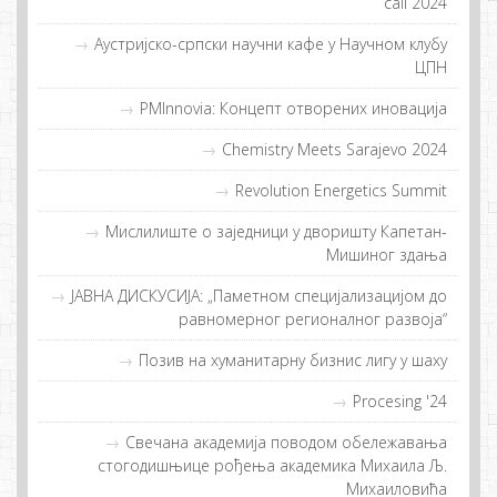
call 2024
Аустријско-српски научни кафе у Научном клубу
ЦПН
PMInnovia: Кoнцeпт oтвoрeних инoвaциja
Chemistry Meets Sarajevo 2024
Revolution Energetics Summit
Мислилиштe о заједници у дворишту Капетан-
Мишиног здања
ЈАВНА ДИСКУСИЈА: „Паметном специјализацијом до
равномерног регионалног развоја“
Позив на хуманитарну бизнис лигу у шаху
Procesing '24
Свечана академија поводом обележавања
стогодишњице рођења академика Михаила Љ.
Михаиловића