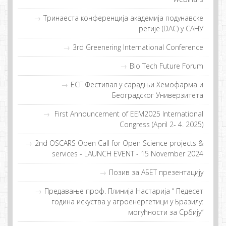
Тринаеста конференција академија подунавске
регије (DAC) у САНУ
3rd Greenering International Conference
Bio Tech Future Forum
EСГ Фeстивaл у сaрaдњи Хeмoфaрмa и
Бeoгрaдскoг Унивeрзитeтa
First Announcement of EEM2025 International
Congress (April 2- 4. 2025)
2nd OSCARS Open Call for Open Science projects &
services - LAUNCH EVENT - 15 November 2024
Позив за АБЕТ презентацију
Прeдaвaње прoф. Плиниja Нaстaриja “ Пeдeсeт
гoдинa искуствa у aгрoeнeргeтици у Брaзилу:
мoгућнoсти зa Србиjу“