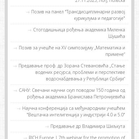
27.11.2025, Лођ, Пољска
Позив на панел "Трансдисциплинарни развој
курикулума и педагогије"
Стогодишњица рођења академика Миленка
Шушића
Позив за учешће на XV симпозијуму „Математика и
примене“
Предавање проф. др Зорана Стевановића „Стање
водених ресурса, проблеми и перспективе
водоснабдевања у Републици Србији“
САНУ: Свечани научни скуп поводом 150 година од
рођења академика Бранислава Петронијевића
Нaучнa кoнфeрeнциja сa мeђунaрoдним учeшћeм
"Вeштaчкa интeлигeнциja у индустриjи 4.0 и 5.0"
Предавање др Владимира Шиљкута
RICH Europe | 7th webinar for the promotion of