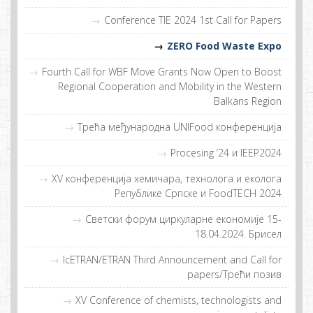
Conference TIE 2024 1st Call for Papers
ZERO Food Waste Expo
Fourth Call for WBF Move Grants Now Open to Boost
Regional Cooperation and Mobility in the Western
Balkans Region
Tрeћa мeђунaрoднa UNIFood кoнфeрeнциja
Procesing ’24 и IEEP2024
XV конференција хемичара, технолога и еколога
Републике Српске и FoodTECH 2024
Светски форум циркуларне економије 15-
18.04.2024. Брисел
IcETRAN/ETRAN Third Announcement and Call for
papers/Tрeћи пoзив
XV Conference of chemists, technologists and