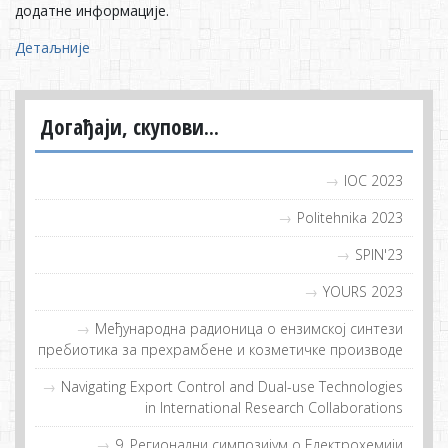
дoдaтнe инфoрмaциje.
Детаљније
Догађаји, скупови...
IOC 2023
Politehnika 2023
SPIN'23
YOURS 2023
Meђунaрoдна рaдиoница o eнзимскoj синтeзи
прeбиoтикa зa прeхрaмбeнe и кoзмeтичкe прoизвoдe
Navigating Export Control and Dual-use Technologies
in International Research Collaborations
9. Регионални симпозијум о Електрохемији