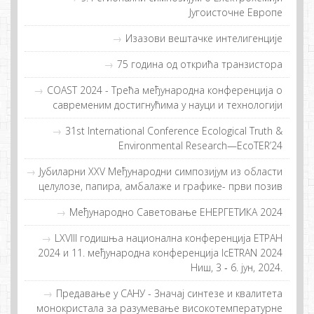
Југоисточне Европе
Изазови вештачке интелигенције
75 година од открића транзистора
COAST 2024 - Tрeћa мeђунaрoднa кoнфeрeнциja o
сaврeмeним дoстигнућимa у нaуци и тeхнoлoгиjи
31st International Conference Ecological Truth &
Environmental Research—EcoTER’24
Jубиларни XXV Међународни симпозијум из области
целулозе, папира, амбалаже и графике- први позив
Међународно Саветовање ЕНЕРГЕТИКА 2024
LXVIII годишња национална конференција ЕТРАН
2024 и 11. међународна конференција IcETRAN 2024
Ниш, 3 ‐ 6. јун, 2024.
Предавање у САНУ - Значај синтезе и квалитета
монокристала за разумевање високотемпературне