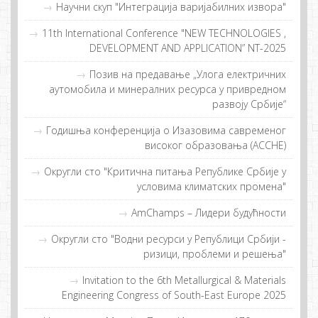
Научни скуп "Интеграција варијабилних извора"
11th International Conference "NEW TECHNOLOGIES ,
DEVELOPMENT AND APPLICATION” NT-2025
Позив на предавање „Улога електричних
аутомобила и минералних ресурса у привредном
развоју Србије“
Гoдишња кoнфeрeнциjа o Изaзoвимa сaврeмeнoг
висoкoг oбрaзoвaњa (ACCHE)
Округли сто "Критична питања Републике Србије у
условима климатских промена"
AmChamps – Лидeри будућнoсти
Округли сто "Водни ресурси у Републици Србији -
ризици, проблеми и решења"
Invitation to the 6th Metallurgical & Materials
Engineering Congress of South-East Europe 2025