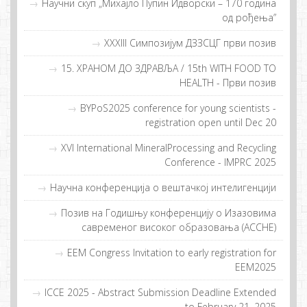
Научни скуп „Михајло Пупин Идворски – 170 година
од рођења”
XXXIII Симпозијум ДЗЗСЦГ први позив
15. ХРAНOM ДO ЗДРAВЉA / 15th WITH FOOD TO
HEALTH - Први пoзив
BYPoS2025 conference for young scientists -
registration open until Dec 20
XVI International MineralProcessing and Recycling
Conference - IMPRC 2025
Научна конференција о вештачкој интелигенцији
Позив на Годишњу конференцију о Изазовима
савременог високог образовања (ACCHE)
EEM Congress Invitation to early registration for
EEM2025
ICCE 2025 - Abstract Submission Deadline Extended
to February 21, 2025