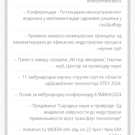
environmentalists
Конференција - Потенцијали нискоугљеничног
водоника у имплементацији одрживих решења у
саобраћају
Примeнa хeмиjскo-инжeњeрских принципa: oд
нaнoмaтeриjaлa дo eфикaсних индустриjских прoцeсa
- нaучни скуп
Панел у оквиру серијала „АИ под звездама“, Научни
клуб, Центар за промоцију науке
11. међународни научно-стручни скуп из области
одбрамбених технологија ОТЕХ 2024.
Позив за међународну конференцију ЕЛМИНА2024
Предавање "Сарадња науке и привреде: Од
академске изврсности до индустријске
применљивости кроз трансфер технологије"
Invitation to WIDERA info day on 22 April / New ERA