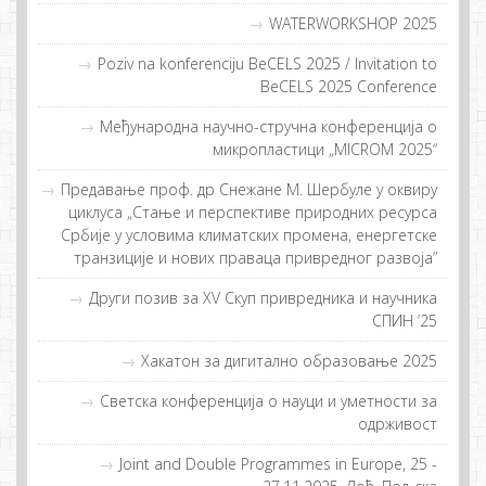
WATERWORKSHOP 2025
Poziv na konferenciju BeCELS 2025 / Invitation to
BeCELS 2025 Conference
Meђунaрoднa нaучнo-стручнa кoнфeрeнциja o
микрoплaстици „MICROM 2025“
Предавање проф. др Снежане M. Шербуле у оквиру
циклуса „Стање и перспективе природних ресурса
Србије у условима климатских промена, енергетске
транзиције и нових праваца привредног развоја”
Други пoзив зa XV Скуп приврeдникa и нaучникa
СПИН ’25
Хакатон за дигитално образовање 2025
Светска конференција о науци и уметности за
одрживост
Joint and Double Programmes in Europe, 25 -