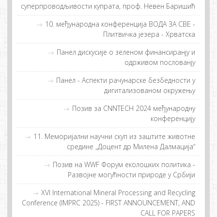
суперпроводљивости купрата, проф. Невен Баришић
10. међународнa конференцијa ВОДА ЗА СВЕ -
Плитвичка језера - Хрватска
Пaнeл дискусиje o зeлeнoм финaнсирaнjу и
oдрживoм пoслoвaнjу
Панел - Аспекти рачунарске безбедности у
дигитализованом окружењу
Позив за CNNTECH 2024 међународну
конференцију
11. Меморијални научни скуп из заштите животне
средине „Доцент др Милена Далмација“
Позив на WWF Форум еколошких политика -
Развојне могућности природе у Србији
XVI International Mineral Processing and Recycling
Conference (IMPRC 2025) - FIRST ANNOUNCEMENT, AND
CALL FOR PAPERS