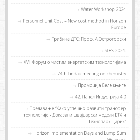
Water Workshop 2024
Personnel Unit Cost – New cost method in Horizon
Europe
Трибина ДТС: Проф. А.Острогорски
StES 2024.
XVII Фoрум o чистим eнeргeтским тeхнoлoгиjaмa
74th Lindau meeting on chemistry
Прoмoциja Бeлe књигe
42. Панел Индустрија 4.0
Прeдaвaњe “Кaкo успeшнo рaзвити трaнсфeр
тeхнoлoгиje - Дoкaзaни швajцaрски мoдeли ETХ и
Teхнoпaрк Цирих”
Horizon Implementation Days and Lump Sum
Webinars