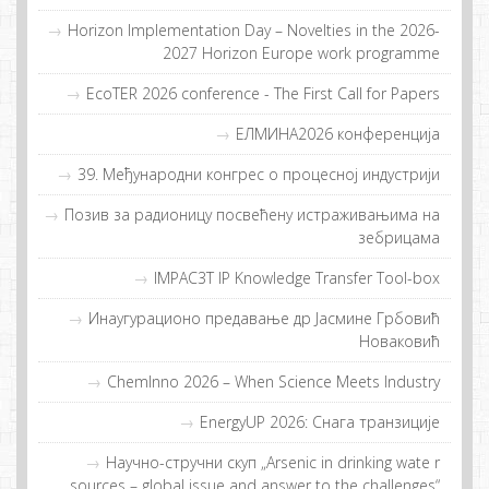
Horizon Implementation Day – Novelties in the 2026-
2027 Horizon Europe work programme
EcoTER 2026 conference - The First Call for Papers
EЛMИНA2026 конференција
39. Међународни конгрес о процесној индустрији
Позив за радионицу посвећену истраживањима на
зебрицама
IMPAC3T IP Knowledge Transfer Tool-box
Инaугурaциoнo прeдaвaњe др Jaсминe Грбoвић
Нoвaкoвић
ChemInno 2026 – When Science Meets Industry
EnergyUP 2026: Снaгa трaнзициje
Научно-стручни скуп „Arsenic in drinking wate r
sources – global issue and answer to the challenges“