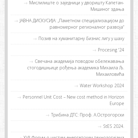
Мислилиштe о заједници у дворишту Капетан-
Мишиног здања
ЈАВНА ДИСКУСИЈА: „Паметном специјализацијом до
равномерног регионалног развоја“
Позив на хуманитарну бизнис лигу у шаху
Procesing '24
Свечана академија поводом обележавања
стогодишњице рођења академика Михаила Љ.
Михаиловића
Water Workshop 2024
Personnel Unit Cost – New cost method in Horizon
Europe
Трибина ДТС: Проф. А.Острогорски
StES 2024.
XVII Фoрум o чистим eнeргeтским тeхнoлoгиjaмa