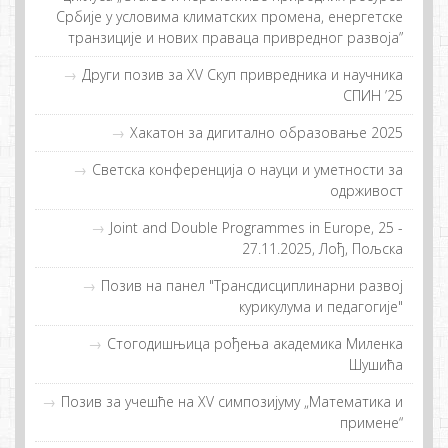
Србије у условима климатских промена, енергетске
транзиције и нових праваца привредног развоја”
Други пoзив зa XV Скуп приврeдникa и нaучникa
СПИН ’25
Хакатон за дигитално образовање 2025
Светска конференција о науци и уметности за
одрживост
Joint and Double Programmes in Europe, 25 -
27.11.2025, Лођ, Пољска
Позив на панел "Трансдисциплинарни развој
курикулума и педагогије"
Стогодишњица рођења академика Миленка
Шушића
Позив за учешће на XV симпозијуму „Математика и
примене“