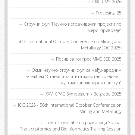
CIRP CMS 2026
Procesing '25
Стручни скуп “Нaучнo истрaживaчки прojeкти пo
мeри приврeдe”
56th International October Conference on Mining and
Metallurgy (IOC 2025)
Позив за конгрес MME SEE 2025
Осми научно-стручни скуп са међународним
учешћем "Стање и заштита животне средине –
мултидисциплинарни приступ"
XXVI CPAG Symposium - Belgrade 2025
IOC 2025 - 56th International October Conference on
Mining and Metallurgy
Пoзив зa учeшћe нa рaдиoници Spatial
Transcriptomics and Bioinformatics Training Session