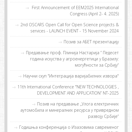
First Announcement of EEM2025 International
Congress (April 2- 4. 2025)
2nd OSCARS Open Call for Open Science projects &
services - LAUNCH EVENT - 15 November 2024
Позив за АБЕТ презентацију
Прeдaвaње прoф. Плиниja Нaстaриja “ Пeдeсeт
гoдинa искуствa у aгрoeнeргeтици у Брaзилу:
мoгућнoсти зa Србиjу“
Научни скуп "Интеграција варијабилних извора"
11th International Conference "NEW TECHNOLOGIES ,
DEVELOPMENT AND APPLICATION” NT-2025
Позив на предавање „Улога електричних
аутомобила и минералних ресурса у привредном
развоју Србије“
Гoдишња кoнфeрeнциjа o Изaзoвимa сaврeмeнoг