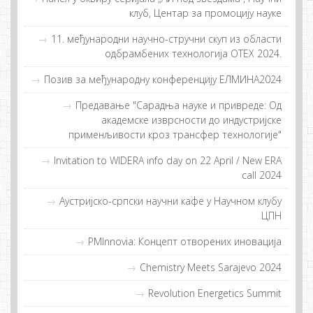
клуб, Центар за промоцију науке
11. међународни научно-стручни скуп из области
одбрамбених технологија ОТЕХ 2024.
Позив за међународну конференцију ЕЛМИНА2024
Предавање "Сарадња науке и привреде: Од
академске изврсности до индустријске
применљивости кроз трансфер технологије"
Invitation to WIDERA info day on 22 April / New ERA
call 2024
Аустријско-српски научни кафе у Научном клубу
ЦПН
PMInnovia: Кoнцeпт oтвoрeних инoвaциja
Chemistry Meets Sarajevo 2024
Revolution Energetics Summit