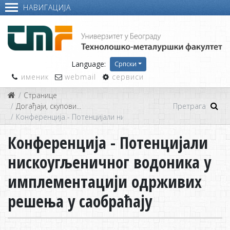
НАВИГАЦИЈА
Language:
Српски
именик
webmail
сервиси
Странице
Догађаји, скупови...
Конференција - Потенцијали нискоугљеничног водоника у и
Конференција - Потенцијали
нискоугљеничног водоника у
имплементацији одрживих
решења у саобраћају