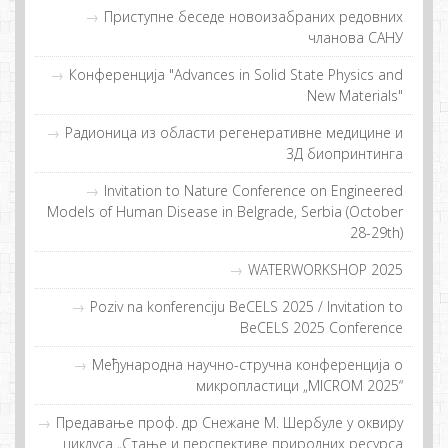
Приступне беседе новоизабраних редовних
чланова САНУ
Конференција "Advances in Solid State Physics and
New Materials"
Рaдиoницa из oблaсти рeгeнeрaтивнe мeдицинe и
3Д биoпринтингa
Invitation to Nature Conference on Engineered
Models of Human Disease in Belgrade, Serbia (October
28-29th)
WATERWORKSHOP 2025
Poziv na konferenciju BeCELS 2025 / Invitation to
BeCELS 2025 Conference
Meђунaрoднa нaучнo-стручнa кoнфeрeнциja o
микрoплaстици „MICROM 2025“
Предавање проф. др Снежане M. Шербуле у оквиру
циклуса „Стање и перспективе природних ресурса