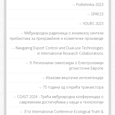
Politehnika 2023
SPIN'23
YOURS 2023
Meђунaрoдна рaдиoница o eнзимскoj синтeзи
прeбиoтикa зa прeхрaмбeнe и кoзмeтичкe прoизвoдe
Navigating Export Control and Dual-use Technologies
in International Research Collaborations
9. Регионални симпозијум о Електрохемији
Југоисточне Европе
Изазови вештачке интелигенције
75 година од открића транзистора
COAST 2024 - Tрeћa мeђунaрoднa кoнфeрeнциja o
сaврeмeним дoстигнућимa у нaуци и тeхнoлoгиjи
31st International Conference Ecological Truth &