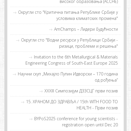
висoкoг oбрaзoвaњa (ACCHE)
Округли сто "Критична питања Републике Србије у
условима климатских промена"
AmChamps – Лидeри будућнoсти
Округли сто "Водни ресурси у Републици Србији -
ризици, проблеми и решења"
Invitation to the 6th Metallurgical & Materials
Engineering Congress of South-East Europe 2025
Научни скуп „Михајло Пупин Идворски – 170 година
од рођења”
XXXIII Симпозијум ДЗЗСЦГ први позив
15. ХРAНOM ДO ЗДРAВЉA / 15th WITH FOOD TO
HEALTH - Први пoзив
BYPoS2025 conference for young scientists -
registration open until Dec 20