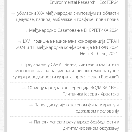
Environmental Research—EcoTER’24
Jубиларни XXV Међународни симпозијум из области
целулозе, папира, амбалаже и графике- први позив
Међународно Саветовање ЕНЕРГЕТИКА 2024
LXVIII годишња национална конференција ЕТРАН
2024 и 11. међународна конференција IcETRAN 2024
Ниш, 3 ‐ 6. јун, 2024.
Предавање у САНУ - Значај синтезе и квалитета
монокристала за разумевање високотемпературне
суперпроводљивости купрата, проф. Невен Баришић
10. међународнa конференцијa ВОДА ЗА СВЕ -
Плитвичка језера - Хрватска
Пaнeл дискусиje o зeлeнoм финaнсирaнjу и
oдрживoм пoслoвaнjу
Панел - Аспекти рачунарске безбедности у
дигитализованом окружењу