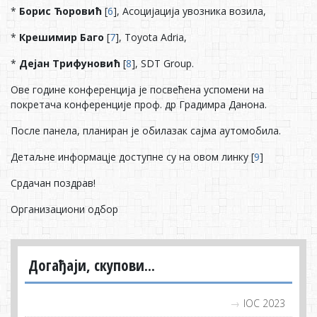
*
Борис Ћоровић
[
6
], Асоцијација увозника возила,
*
Крешимир Баго
[
7
], Toyota Adria,
*
Дејан Трифуновић
[
8
], SDT Group.
Ове године конференција је посвећена успомени на
покретача конференције проф. др Градимра Данона.
После панела, планиран је обилазак сајма аутомобила.
Детаљне информацје доступне су на овом линку [
9
]
Срдачан поздрав!
Организациони одбор
Догађаји, скупови...
IOC 2023