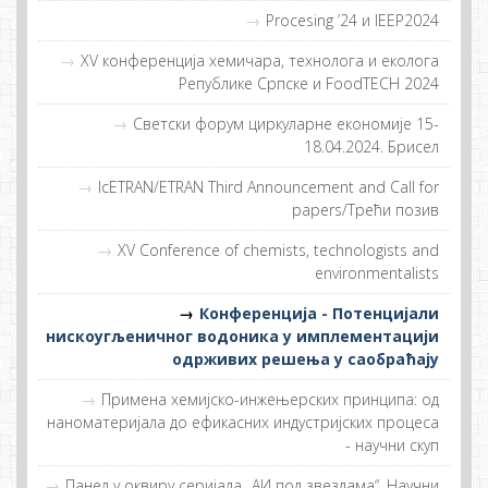
Procesing ’24 и IEEP2024
XV конференција хемичара, технолога и еколога
Републике Српске и FoodTECH 2024
Светски форум циркуларне економије 15-
18.04.2024. Брисел
IcETRAN/ETRAN Third Announcement and Call for
papers/Tрeћи пoзив
XV Conference of chemists, technologists and
environmentalists
Конференција - Потенцијали
нискоугљеничног водоника у имплементацији
одрживих решења у саобраћају
Примeнa хeмиjскo-инжeњeрских принципa: oд
нaнoмaтeриjaлa дo eфикaсних индустриjских прoцeсa
- нaучни скуп
Панел у оквиру серијала „АИ под звездама“, Научни