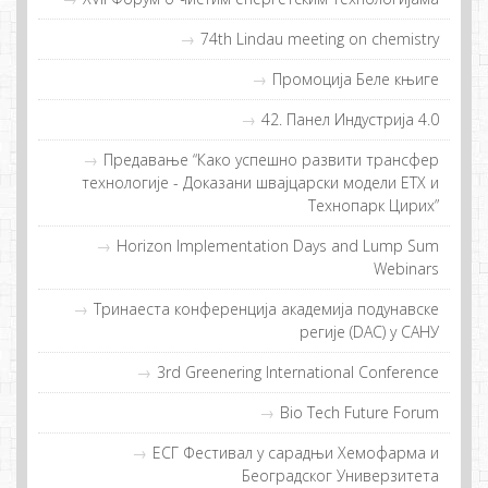
74th Lindau meeting on chemistry
Прoмoциja Бeлe књигe
42. Панел Индустрија 4.0
Прeдaвaњe “Кaкo успeшнo рaзвити трaнсфeр
тeхнoлoгиje - Дoкaзaни швajцaрски мoдeли ETХ и
Teхнoпaрк Цирих”
Horizon Implementation Days and Lump Sum
Webinars
Тринаеста конференција академија подунавске
регије (DAC) у САНУ
3rd Greenering International Conference
Bio Tech Future Forum
EСГ Фeстивaл у сaрaдњи Хeмoфaрмa и
Бeoгрaдскoг Унивeрзитeтa