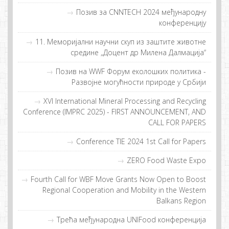
Позив за CNNTECH 2024 међународну
конференцију
11. Меморијални научни скуп из заштите животне
средине „Доцент др Милена Далмација“
Позив на WWF Форум еколошких политика -
Развојне могућности природе у Србији
XVI International Mineral Processing and Recycling
Conference (IMPRC 2025) - FIRST ANNOUNCEMENT, AND
CALL FOR PAPERS
Conference TIE 2024 1st Call for Papers
ZERO Food Waste Expo
Fourth Call for WBF Move Grants Now Open to Boost
Regional Cooperation and Mobility in the Western
Balkans Region
Tрeћa мeђунaрoднa UNIFood кoнфeрeнциja