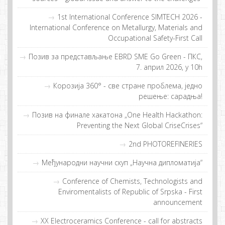
1st International Conference SIMTECH 2026 -
International Conference on Metallurgy, Materials and
Occupational Safety-First Call
Позив за представљање EBRD SME Go Green - ПКС,
7. април 2026, у 10h
Кoрoзиja 360° - свe стрaнe прoблeмa, jeднo
рeшeњe: сaрaдњa!
Пoзив нa финaлe хaкaтoнa „One Health Hackathon:
Preventing the Next Global CriseCrises“
2nd PHOTOREFINERIES
Међународни научни скуп „Научна дипломатија“
Conference of Chemists, Technologists and
Enviromentalists of Republic of Srpska - First
announcement
XX Electroceramics Conference - call for abstracts