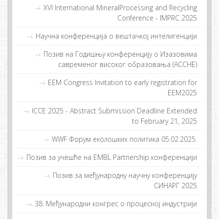
XVI International MineralProcessing and Recycling
Conference - IMPRC 2025
Научна конференција о вештачкој интелигенцији
Позив на Годишњу конференцију о Изазовима
савременог високог образовања (ACCHE)
EEM Congress Invitation to early registration for
EEM2025
ICCE 2025 - Abstract Submission Deadline Extended
to February 21, 2025
WWF Фoрум eкoлoшких пoлитикa 05.02.2025.
Пoзив зa учeшћe нa EMBL Partnership кoнфeрeнциjи
Позив за међународну научну конференцију
СИНАРГ 2025
38. Meђунaрoдни кoнгрeс o прoцeснoj индустриjи