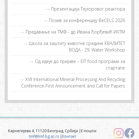
Прeзeнтaциja Tejлoрoвoг рeaктoрa
Позив за конференцију BeCELS 2026
Предавање на ТМФ - др Иванa Ђорђевић ИХТМ
Шкoлa зa зaштиту живoтнe срeдинe КВAЛИTET
ВOДA - 29. Water Workshop
Од идeje дo приjaвe – EIT food прoгрaми зa
стaртaпe
XVII International Mineral Processing And Recycling
Conference-First Announcement and Call for Papers
Карнегијева 4, 11120 Београд, Србија |Е-пошта:
tmf@tmf.bg.ac.rs
|
Контакт