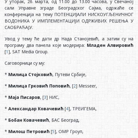
У уторак, 26. марта, од 11.00 до 13.00 часова, у Свечаној
сали Управне зграде Београдског Сајма, одржаће се
конференција на тему ПОТЕНЦИЈАЛИ НИСКОУГЉЕНИЧНОГ
ВОДОНИКА У ИМПЛЕМЕНТАЦИЈИ ОДРЖИВИХ РЕШЕЊА У
САОБРАЋАЈУ.
Увод у тему ће дати др Нада Станојевић, а затим су на
програму два панела које модерира:
Младен Алвировић
[
1
], SAT Media Group.
Саговорници су му:
*
Милица Стојковић
, Путеви Србије,
*
Милица Грковић Поповић
, [
2
] Messeer,
*
Маја Писаров
, [
3
] НИС,
*
Александар Ковачевић
[
4
], ТРЕИГЕМА,
*
Бобан Ковачевић
, БАС Београд,
*
Милош Петровић
[
5
], ОМР Гроуп,