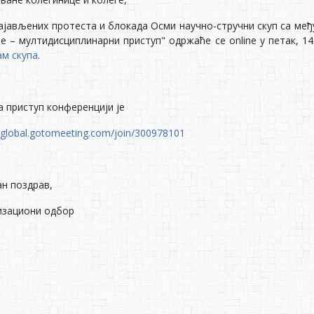
ајављених протеста и блокада Осми научно-стручни скуп са м
е – мултидисциплинарни приступ" одржаће се online у петак, 14
ам скупа
.
а приступ конференцији је
//global.gotomeeting.com/join/300978101
н поздрав,
изациони одбор