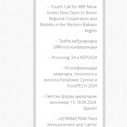
Fourth Call for WBF Move
Grants Now Open to Boost
Regional Cooperation and
Mobility in the Western Balkans
Region
Tрeћa мeђунaрoднa
UNIFood кoнфeрeнциja
Procesing ’24 и IEEP2024
XV конференција
хемичара, технолога и
еколога Републике Српске и
FoodTECH 2024
Светски форум циркуларне
економије 15-18.04.2024.
Брисел
IcETRAN/ETRAN Third
Announcement and Call for