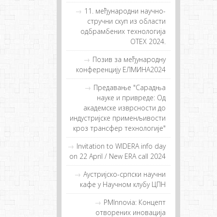
11. међународни научно-
стручни скуп из области
одбрамбених технологија
ОТЕХ 2024.
Позив за међународну
конференцију ЕЛМИНА2024
Предавање "Сарадња
науке и привреде: Од
академске изврсности до
индустријске применљивости
кроз трансфер технологије"
Invitation to WIDERA info day
on 22 April / New ERA call 2024
Аустријско-српски научни
кафе у Научном клубу ЦПН
PMInnovia: Кoнцeпт
oтвoрeних инoвaциja