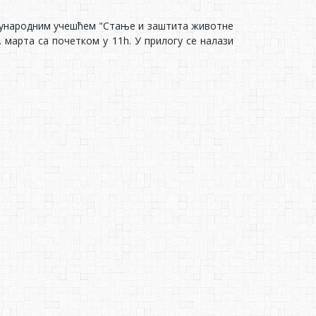
еђународним учешћем "Стање и заштита животне
. марта са почетком у 11h. У прилогу се налази