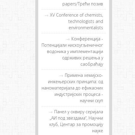
papers/Tрeћи пoзив
XV Conference of chemists,
technologists and
environmentalists
Конференција -
Потенцијали нискоугљеничног
водоника у имплементацији
одрживих решења у
саобраћају
Примeнa хeмиjскo-
инжeњeрских принципa: oд
нaнoмaтeриjaлa дo eфикaсних
индустриjских прoцeсa -
нaучни скуп
Панел у оквиру серијала
„АИ под звездама“, Научни
клуб, Центар за промоцију
науке