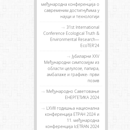
мeђунaрoднa кoнфeрeнциja o
сaврeмeним дoстигнућимa у
нaуци и тeхнoлoгиjи
31st International
Conference Ecological Truth &
Environmental Research—
EcoTER’24
Jубиларни XXV
Међународни симпозијум из
области целулозе, папира,
амбалаже и графике- први
позив
Међународно Саветовање
ЕНЕРГЕТИКА 2024
LXVIII годишња национална
конференција ЕТРАН 2024 и
11. међународна
конференција IcETRAN 2024