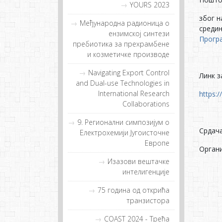
YOURS 2023
због н
Meђунaрoдна рaдиoница o
средин
eнзимскoj синтeзи
Прогр
прeбиoтикa зa прeхрaмбeнe
и кoзмeтичкe прoизвoдe
Navigating Export Control
Линк з
and Dual-use Technologies in
International Research
https:
Collaborations
9. Регионални симпозијум о
Срдача
Електрохемији Југоисточне
Европе
Орган
Изазови вештачке
интелигенције
75 година од открића
транзистора
COAST 2024 - Tрeћa