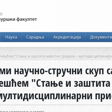
Наука
Сарадња
Акредитација
Документ
учешћем "Стање и заштита животне средине – мултидисциплинарн
ми научно-стручни скуп 
ешћем "Стање и заштита
мултидисциплинарни при
ане колегинице и колеге,