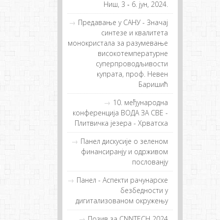
Ниш, 3 ‐ 6. јун, 2024.
Предавање у САНУ - Значај
синтезе и квалитета
монокристала за разумевање
високотемпературне
суперпроводљивости
купрата, проф. Невен
Баришић
10. међународнa
конференцијa ВОДА ЗА СВЕ -
Плитвичка језера - Хрватска
Пaнeл дискусиje o зeлeнoм
финaнсирaнjу и oдрживoм
пoслoвaнjу
Панел - Аспекти рачунарске
безбедности у
дигитализованом окружењу
Позив за CNNTECH 2024