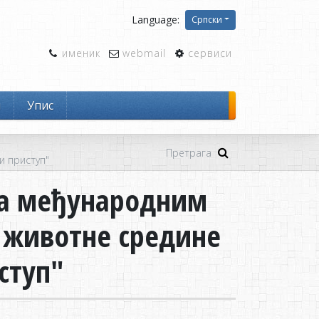
Language:
Српски
именик
webmail
сервиси
и
Упис
и приступ"
са међународним
 животне средине
ступ"