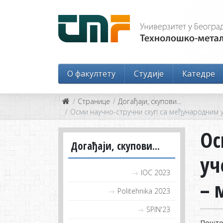
O факултету
Студије
Катедре
Странице
Догађаји, скупови...
Осми научно-стручни скуп са међународним 
Ос
Догађаји, скупови...
уч
IOC 2023
– 
Politehnika 2023
SPIN'23
Поштов