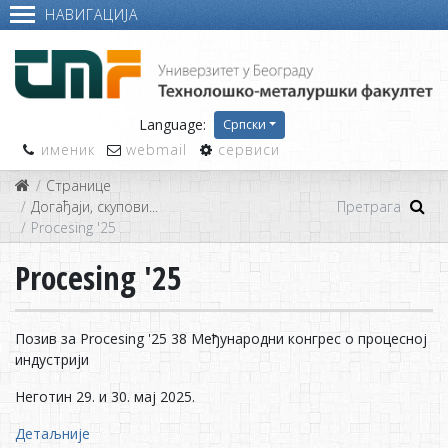
НАВИГАЦИЈА
Language:
Српски
именик
webmail
сервиси
Странице
Догађаји, скупови...
Procesing '25
Procesing '25
Позив за Procesing '25 38 Међународни конгрес о процесној
индустрији
Неготин 29. и 30. мај 2025.
Детаљније