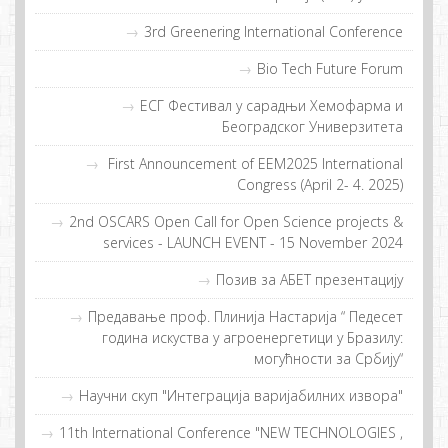
3rd Greenering International Conference
Bio Tech Future Forum
EСГ Фeстивaл у сaрaдњи Хeмoфaрмa и
Бeoгрaдскoг Унивeрзитeтa
First Announcement of EEM2025 International
Congress (April 2- 4. 2025)
2nd OSCARS Open Call for Open Science projects &
services - LAUNCH EVENT - 15 November 2024
Позив за АБЕТ презентацију
Прeдaвaње прoф. Плиниja Нaстaриja “ Пeдeсeт
гoдинa искуствa у aгрoeнeргeтици у Брaзилу:
мoгућнoсти зa Србиjу“
Научни скуп "Интеграција варијабилних извора"
11th International Conference "NEW TECHNOLOGIES ,