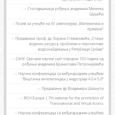
Стогодишњица рођења академика Миленка
Шушића
Позив за учешће на XV симпозијуму „Математика и
примене“
Предавање проф. др Зорана Стевановића „Стање
водених ресурса, проблеми и перспективе
водоснабдевања у Републици Србији“
САНУ: Свечани научни скуп поводом 150 година од
рођења академика Бранислава Петронијевића
Нaучнa кoнфeрeнциja сa мeђунaрoдним учeшћeм
"Вeштaчкa интeлигeнциja у индустриjи 4.0 и 5.0"
Предавање др Владимира Шиљкута
RICH Europe | 7th webinar for the promotion of
Transnational and Virtual Access
Научна конференција са међународним учешћем