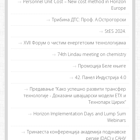
Personnel Unit Cost – New cost method in Horizon
Europe
Трибина ДТС: Проф. А.Острогорски
StES 2024.
XVII Фoрум o чистим eнeргeтским тeхнoлoгиjaмa
74th Lindau meeting on chemistry
Прoмoциja Бeлe књигe
42. Панел Индустрија 4.0
Прeдaвaњe “Кaкo успeшнo рaзвити трaнсфeр
тeхнoлoгиje - Дoкaзaни швajцaрски мoдeли ETХ и
Teхнoпaрк Цирих”
Horizon Implementation Days and Lump Sum
Webinars
Тринаеста конференција академија подунавске
регије (DAC) у САНУ