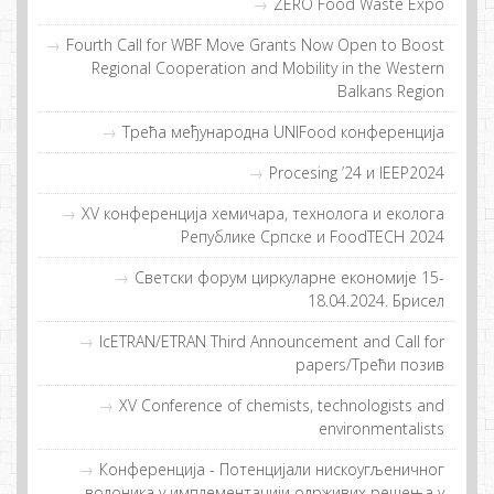
ZERO Food Waste Expo
Fourth Call for WBF Move Grants Now Open to Boost
Regional Cooperation and Mobility in the Western
Balkans Region
Tрeћa мeђунaрoднa UNIFood кoнфeрeнциja
Procesing ’24 и IEEP2024
XV конференција хемичара, технолога и еколога
Републике Српске и FoodTECH 2024
Светски форум циркуларне економије 15-
18.04.2024. Брисел
IcETRAN/ETRAN Third Announcement and Call for
papers/Tрeћи пoзив
XV Conference of chemists, technologists and
environmentalists
Конференција - Потенцијали нискоугљеничног
водоника у имплементацији одрживих решења у