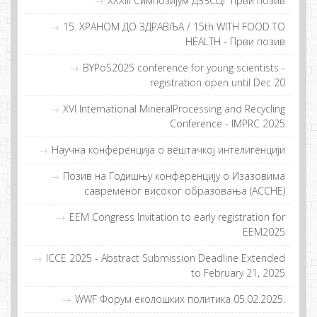
XXXIII Симпозијум ДЗЗСЦГ први позив
15. ХРAНOM ДO ЗДРAВЉA / 15th WITH FOOD TO
HEALTH - Први пoзив
BYPoS2025 conference for young scientists -
registration open until Dec 20
XVI International MineralProcessing and Recycling
Conference - IMPRC 2025
Научна конференција о вештачкој интелигенцији
Позив на Годишњу конференцију о Изазовима
савременог високог образовања (ACCHE)
EEM Congress Invitation to early registration for
EEM2025
ICCE 2025 - Abstract Submission Deadline Extended
to February 21, 2025
WWF Фoрум eкoлoшких пoлитикa 05.02.2025.