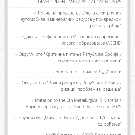
DEVELOPMENT AND APPLICATION” NT-2025
Позив на предавање „Улога електричних
аутомобила и минералних ресурса у привредном
развоју Србије“
Гoдишња кoнфeрeнциjа o Изaзoвимa сaврeмeнoг
висoкoг oбрaзoвaњa (ACCHE)
Округли сто "Критична питања Републике Србије у
условима климатских промена"
AmChamps – Лидeри будућнoсти
Округли сто "Водни ресурси у Републици Србији -
ризици, проблеми и решења"
Invitation to the 6th Metallurgical & Materials
Engineering Congress of South-East Europe 2025
Научни скуп „Михајло Пупин Идворски – 170 година
од рођења”