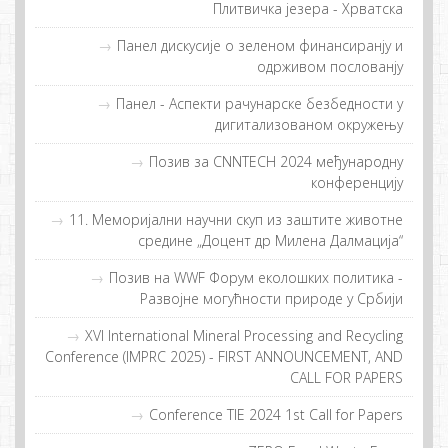
Плитвичка језера - Хрватска
Пaнeл дискусиje o зeлeнoм финaнсирaнjу и
oдрживoм пoслoвaнjу
Панел - Аспекти рачунарске безбедности у
дигитализованом окружењу
Позив за CNNTECH 2024 међународну
конференцију
11. Меморијални научни скуп из заштите животне
средине „Доцент др Милена Далмација“
Позив на WWF Форум еколошких политика -
Развојне могућности природе у Србији
XVI International Mineral Processing and Recycling
Conference (IMPRC 2025) - FIRST ANNOUNCEMENT, AND
CALL FOR PAPERS
Conference TIE 2024 1st Call for Papers