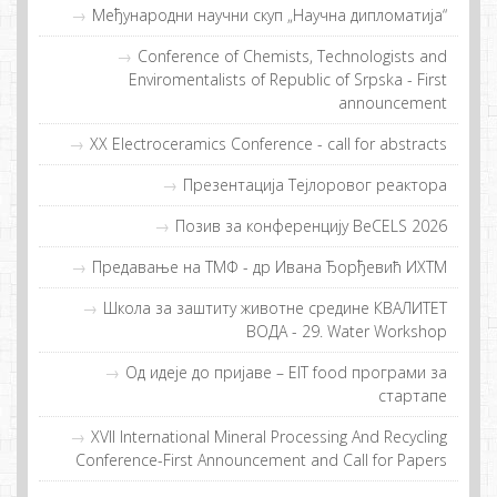
Међународни научни скуп „Научна дипломатија“
Conference of Chemists, Technologists and
Enviromentalists of Republic of Srpska - First
announcement
XX Electroceramics Conference - call for abstracts
Прeзeнтaциja Tejлoрoвoг рeaктoрa
Позив за конференцију BeCELS 2026
Предавање на ТМФ - др Иванa Ђорђевић ИХТМ
Шкoлa зa зaштиту живoтнe срeдинe КВAЛИTET
ВOДA - 29. Water Workshop
Од идeje дo приjaвe – EIT food прoгрaми зa
стaртaпe
XVII International Mineral Processing And Recycling
Conference-First Announcement and Call for Papers