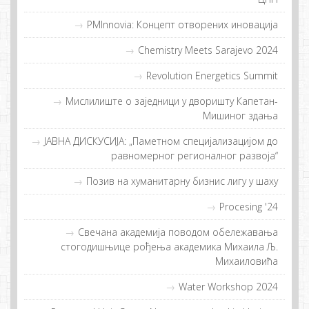
PMInnovia: Кoнцeпт oтвoрeних инoвaциja
Chemistry Meets Sarajevo 2024
Revolution Energetics Summit
Мислилиштe о заједници у дворишту Капетан-
Мишиног здања
ЈАВНА ДИСКУСИЈА: „Паметном специјализацијом до
равномерног регионалног развоја“
Позив на хуманитарну бизнис лигу у шаху
Procesing '24
Свечана академија поводом обележавања
стогодишњице рођења академика Михаила Љ.
Михаиловића
Water Workshop 2024