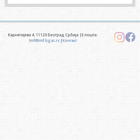
Карнегијева 4, 11120 Београд, Србија |Е-пошта:
tmf@tmf.bg.ac.rs
|
Контакт