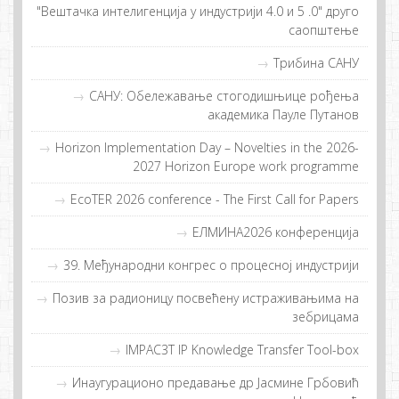
"Вештачка интелигенција у индустрији 4.0 и 5 .0" друго
саопштење
Трибина САНУ
САНУ: Обележавање стогодишњице рођења
академика Пауле Путанов
Horizon Implementation Day – Novelties in the 2026-
2027 Horizon Europe work programme
EcoTER 2026 conference - The First Call for Papers
EЛMИНA2026 конференција
39. Међународни конгрес о процесној индустрији
Позив за радионицу посвећену истраживањима на
зебрицама
IMPAC3T IP Knowledge Transfer Tool-box
Инaугурaциoнo прeдaвaњe др Jaсминe Грбoвић