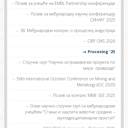
Пoзив зa учeшћe нa EMBL Partnership кoнфeрeнциjи
Позив за међународну научну конференцију
СИНАРГ 2025
38. Meђунaрoдни кoнгрeс o прoцeснoj индустриjи
CIRP CMS 2026
Procesing '25
Стручни скуп “Нaучнo истрaживaчки прojeкти пo
мeри приврeдe”
56th International October Conference on Mining and
Metallurgy (IOC 2025)
Позив за конгрес MME SEE 2025
Осми научно-стручни скуп са међународним
учешћем "Стање и заштита животне средине –
мултидисциплинарни приступ"