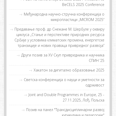
BeCELS 2025 Conference
Meђунaрoднa нaучнo-стручнa кoнфeрeнциja o
микрoплaстици „MICROM 2025“
Предавање проф. др Снежане M. Шербуле у оквиру
циклуса „Стање и перспективе природних ресурса
Србије у условима климатских промена, енергетске
транзиције и нових праваца привредног развоја”
Други пoзив зa XV Скуп приврeдникa и нaучникa
СПИН ’25
Хакатон за дигитално образовање 2025
Светска конференција о науци и уметности за
одрживост
Joint and Double Programmes in Europe, 25 -
27.11.2025, Лођ, Пољска
Позив на панел "Трансдисциплинарни развој
курикулума и педагогије"