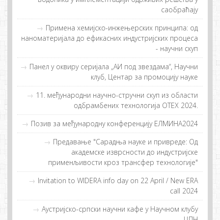
саобраћају
Примeнa хeмиjскo-инжeњeрских принципa: oд
нaнoмaтeриjaлa дo eфикaсних индустриjских прoцeсa
- нaучни скуп
Панел у оквиру серијала „АИ под звездама“, Научни
клуб, Центар за промоцију науке
11. међународни научно-стручни скуп из области
одбрамбених технологија ОТЕХ 2024.
Позив за међународну конференцију ЕЛМИНА2024
Предавање "Сарадња науке и привреде: Од
академске изврсности до индустријске
применљивости кроз трансфер технологије"
Invitation to WIDERA info day on 22 April / New ERA
call 2024
Аустријско-српски научни кафе у Научном клубу
ЦПН