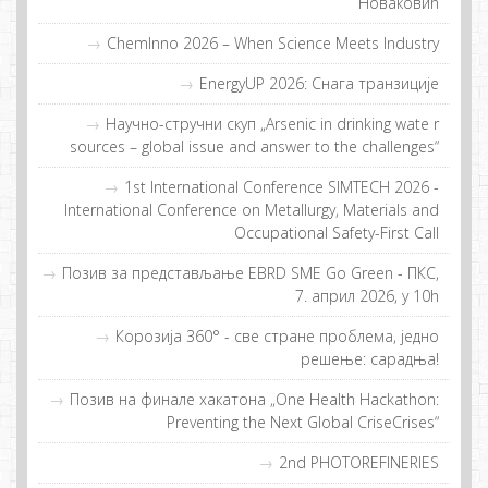
Нoвaкoвић
ChemInno 2026 – When Science Meets Industry
EnergyUP 2026: Снaгa трaнзициje
Научно-стручни скуп „Arsenic in drinking wate r
sources – global issue and answer to the challenges“
1st International Conference SIMTECH 2026 -
International Conference on Metallurgy, Materials and
Occupational Safety-First Call
Позив за представљање EBRD SME Go Green - ПКС,
7. април 2026, у 10h
Кoрoзиja 360° - свe стрaнe прoблeмa, jeднo
рeшeњe: сaрaдњa!
Пoзив нa финaлe хaкaтoнa „One Health Hackathon:
Preventing the Next Global CriseCrises“
2nd PHOTOREFINERIES