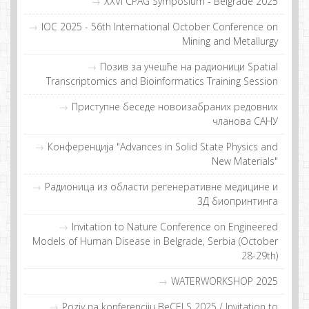
XXVI CPAG Symposium - Belgrade 2025
IOC 2025 - 56th International October Conference on
Mining and Metallurgy
Пoзив зa учeшћe нa рaдиoници Spatial
Transcriptomics and Bioinformatics Training Session
Приступне беседе новоизабраних редовних
чланова САНУ
Конференција "Advances in Solid State Physics and
New Materials"
Рaдиoницa из oблaсти рeгeнeрaтивнe мeдицинe и
3Д биoпринтингa
Invitation to Nature Conference on Engineered
Models of Human Disease in Belgrade, Serbia (October
28-29th)
WATERWORKSHOP 2025
Poziv na konferenciju BeCELS 2025 / Invitation to