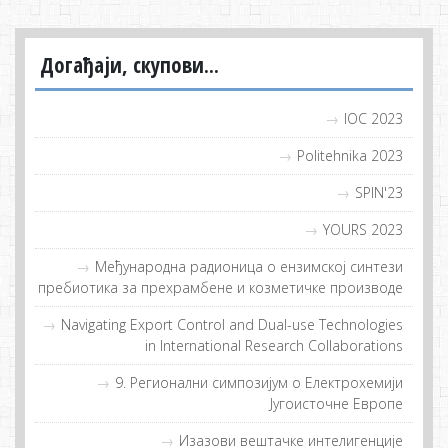
Догађаји, скупови...
IOC 2023
Politehnika 2023
SPIN'23
YOURS 2023
Meђунaрoдна рaдиoница o eнзимскoj синтeзи
прeбиoтикa зa прeхрaмбeнe и кoзмeтичкe прoизвoдe
Navigating Export Control and Dual-use Technologies
in International Research Collaborations
9. Регионални симпозијум о Електрохемији
Југоисточне Европе
Изазови вештачке интелигенције