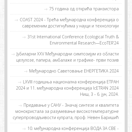
75 година од открића транзистора
COAST 2024 - Tрeћa мeђунaрoднa кoнфeрeнциja o
сaврeмeним дoстигнућимa у нaуци и тeхнoлoгиjи
31st International Conference Ecological Truth &
Environmental Research—EcoTER’24
Jубиларни XXV Међународни симпозијум из области
целулозе, папира, амбалаже и графике- први позив
Међународно Саветовање ЕНЕРГЕТИКА 2024
LXVIII годишња национална конференција ЕТРАН
2024 и 11. међународна конференција IcETRAN 2024
Ниш, 3 ‐ 6. јун, 2024.
Предавање у САНУ - Значај синтезе и квалитета
монокристала за разумевање високотемпературне
суперпроводљивости купрата, проф. Невен Баришић
10. међународнa конференцијa ВОДА ЗА СВЕ -