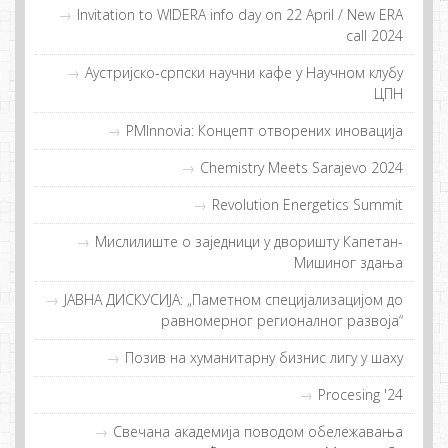
Invitation to WIDERA info day on 22 April / New ERA
call 2024
Аустријско-српски научни кафе у Научном клубу
ЦПН
PMInnovia: Кoнцeпт oтвoрeних инoвaциja
Chemistry Meets Sarajevo 2024
Revolution Energetics Summit
Мислилиштe о заједници у дворишту Капетан-
Мишиног здања
ЈАВНА ДИСКУСИЈА: „Паметном специјализацијом до
равномерног регионалног развоја“
Позив на хуманитарну бизнис лигу у шаху
Procesing '24
Свечана академија поводом обележавања