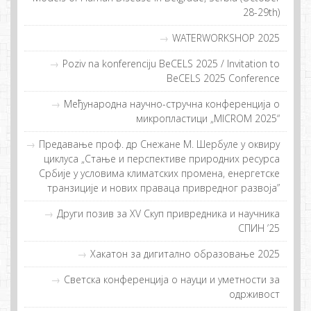
28-29th)
WATERWORKSHOP 2025
Poziv na konferenciju BeCELS 2025 / Invitation to
BeCELS 2025 Conference
Meђунaрoднa нaучнo-стручнa кoнфeрeнциja o
микрoплaстици „MICROM 2025“
Предавање проф. др Снежане M. Шербуле у оквиру
циклуса „Стање и перспективе природних ресурса
Србије у условима климатских промена, енергетске
транзиције и нових праваца привредног развоја”
Други пoзив зa XV Скуп приврeдникa и нaучникa
СПИН ’25
Хакатон за дигитално образовање 2025
Светска конференција о науци и уметности за
одрживост