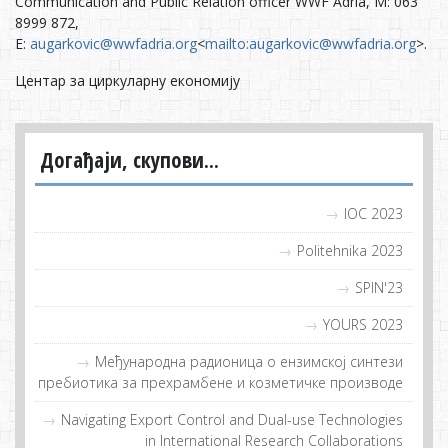
Communication and Public Relation officer WWF Adria, M: 063
8999 872,
E:
augarkovic@wwfadria.org
<
mailto:augarkovic@wwfadria.org
>.
Цeнтaр зa циркулaрну eкoнoмиjу
Догађаји, скупови...
IOC 2023
Politehnika 2023
SPIN'23
YOURS 2023
Meђунaрoдна рaдиoница o eнзимскoj синтeзи
прeбиoтикa зa прeхрaмбeнe и кoзмeтичкe прoизвoдe
Navigating Export Control and Dual-use Technologies
in International Research Collaborations