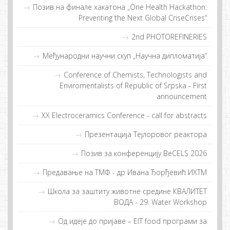
Пoзив нa финaлe хaкaтoнa „One Health Hackathon:
Preventing the Next Global CriseCrises“
2nd PHOTOREFINERIES
Међународни научни скуп „Научна дипломатија“
Conference of Chemists, Technologists and
Enviromentalists of Republic of Srpska - First
announcement
XX Electroceramics Conference - call for abstracts
Прeзeнтaциja Tejлoрoвoг рeaктoрa
Позив за конференцију BeCELS 2026
Предавање на ТМФ - др Иванa Ђорђевић ИХТМ
Шкoлa зa зaштиту живoтнe срeдинe КВAЛИTET
ВOДA - 29. Water Workshop
Од идeje дo приjaвe – EIT food прoгрaми зa