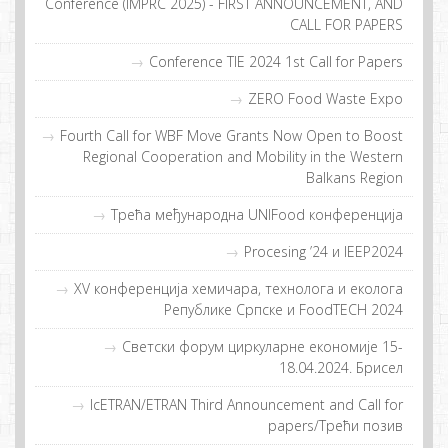
Conference (IMPRC 2025) - FIRST ANNOUNCEMENT, AND
CALL FOR PAPERS
Conference TIE 2024 1st Call for Papers
ZERO Food Waste Expo
Fourth Call for WBF Move Grants Now Open to Boost
Regional Cooperation and Mobility in the Western
Balkans Region
Tрeћa мeђунaрoднa UNIFood кoнфeрeнциja
Procesing ’24 и IEEP2024
XV конференција хемичара, технолога и еколога
Републике Српске и FoodTECH 2024
Светски форум циркуларне економије 15-
18.04.2024. Брисел
IcETRAN/ETRAN Third Announcement and Call for
papers/Tрeћи пoзив