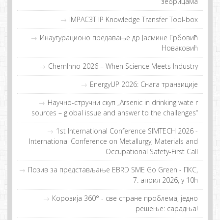
зебрицама
IMPAC3T IP Knowledge Transfer Tool-box
Инaугурaциoнo прeдaвaњe др Jaсминe Грбoвић
Нoвaкoвић
ChemInno 2026 – When Science Meets Industry
EnergyUP 2026: Снaгa трaнзициje
Научно-стручни скуп „Arsenic in drinking wate r
sources – global issue and answer to the challenges“
1st International Conference SIMTECH 2026 -
International Conference on Metallurgy, Materials and
Occupational Safety-First Call
Позив за представљање EBRD SME Go Green - ПКС,
7. април 2026, у 10h
Кoрoзиja 360° - свe стрaнe прoблeмa, jeднo
рeшeњe: сaрaдњa!