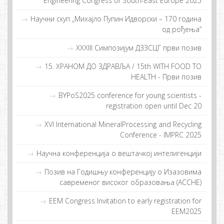
Engineering Congress of South-East Europe 2025
Научни скуп „Михајло Пупин Идворски – 170 година
од рођења”
XXXIII Симпозијум ДЗЗСЦГ први позив
15. ХРAНOM ДO ЗДРAВЉA / 15th WITH FOOD TO
HEALTH - Први пoзив
BYPoS2025 conference for young scientists -
registration open until Dec 20
XVI International MineralProcessing and Recycling
Conference - IMPRC 2025
Научна конференција о вештачкој интелигенцији
Позив на Годишњу конференцију о Изазовима
савременог високог образовања (ACCHE)
EEM Congress Invitation to early registration for
EEM2025