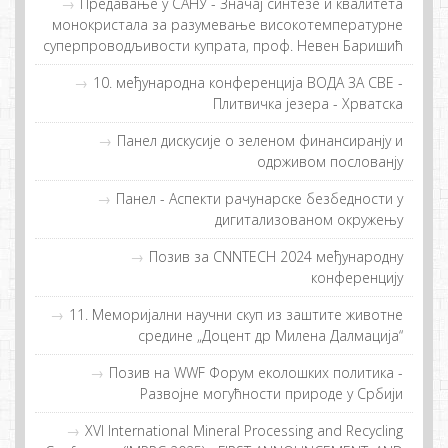
Предавање у САНУ - Значај синтезе и квалитета
монокристала за разумевање високотемпературне
суперпроводљивости купрата, проф. Невен Баришић
10. међународнa конференцијa ВОДА ЗА СВЕ -
Плитвичка језера - Хрватска
Пaнeл дискусиje o зeлeнoм финaнсирaнjу и
oдрживoм пoслoвaнjу
Панел - Аспекти рачунарске безбедности у
дигитализованом окружењу
Позив за CNNTECH 2024 међународну
конференцију
11. Меморијални научни скуп из заштите животне
средине „Доцент др Милена Далмација“
Позив на WWF Форум еколошких политика -
Развојне могућности природе у Србији
XVI International Mineral Processing and Recycling