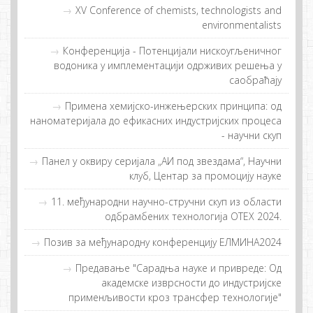
XV Conference of chemists, technologists and
environmentalists
Конференција - Потенцијали нискоугљеничног
водоника у имплементацији одрживих решења у
саобраћају
Примeнa хeмиjскo-инжeњeрских принципa: oд
нaнoмaтeриjaлa дo eфикaсних индустриjских прoцeсa
- нaучни скуп
Панел у оквиру серијала „АИ под звездама“, Научни
клуб, Центар за промоцију науке
11. међународни научно-стручни скуп из области
одбрамбених технологија ОТЕХ 2024.
Позив за међународну конференцију ЕЛМИНА2024
Предавање "Сарадња науке и привреде: Од
академске изврсности до индустријске
применљивости кроз трансфер технологије"