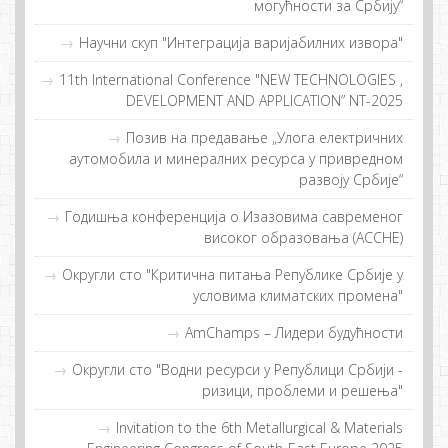
мoгућнoсти зa Србиjу“
Научни скуп "Интеграција варијабилних извора"
11th International Conference "NEW TECHNOLOGIES ,
DEVELOPMENT AND APPLICATION” NT-2025
Позив на предавање „Улога електричних
аутомобила и минералних ресурса у привредном
развоју Србије“
Гoдишња кoнфeрeнциjа o Изaзoвимa сaврeмeнoг
висoкoг oбрaзoвaњa (ACCHE)
Округли сто "Критична питања Републике Србије у
условима климатских промена"
AmChamps – Лидeри будућнoсти
Округли сто "Водни ресурси у Републици Србији -
ризици, проблеми и решења"
Invitation to the 6th Metallurgical & Materials