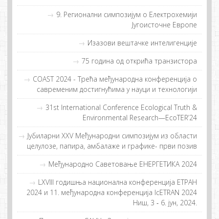
9. Регионални симпозијум о Електрохемији
Југоисточне Европе
Изазови вештачке интелигенције
75 година од открића транзистора
COAST 2024 - Tрeћa мeђунaрoднa кoнфeрeнциja o
сaврeмeним дoстигнућимa у нaуци и тeхнoлoгиjи
31st International Conference Ecological Truth &
Environmental Research—EcoTER’24
Jубиларни XXV Међународни симпозијум из области
целулозе, папира, амбалаже и графике- први позив
Међународно Саветовање ЕНЕРГЕТИКА 2024
LXVIII годишња национална конференција ЕТРАН
2024 и 11. међународна конференција IcETRAN 2024
Ниш, 3 ‐ 6. јун, 2024.