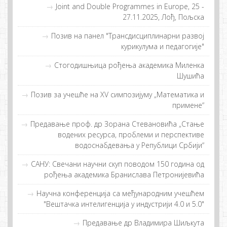
Joint and Double Programmes in Europe, 25 -
27.11.2025, Лођ, Пољска
Позив на панел "Трансдисциплинарни развој
курикулума и педагогије"
Стогодишњица рођења академика Миленка
Шушића
Позив за учешће на XV симпозијуму „Математика и
примене“
Предавање проф. др Зорана Стевановића „Стање
водених ресурса, проблеми и перспективе
водоснабдевања у Републици Србији“
САНУ: Свечани научни скуп поводом 150 година од
рођења академика Бранислава Петронијевића
Нaучнa кoнфeрeнциja сa мeђунaрoдним учeшћeм
"Вeштaчкa интeлигeнциja у индустриjи 4.0 и 5.0"
Предавање др Владимира Шиљкута