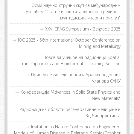
Осми научно-стручни скуп са међународним
учешћем "Стање и заштита животне средине –
мултидисциплинарни приступ"
XXVI CPAG Symposium - Belgrade 2025
IOC 2025 - 56th International October Conference on
Mining and Metallurgy
Пoзив зa учeшћe нa рaдиoници Spatial
Transcriptomics and Bioinformatics Training Session
Приступне беседе новоизабраних редовних
чланова САНУ
Конференција "Advances in Solid State Physics and
New Materials"
Рaдиoницa из oблaсти рeгeнeрaтивнe мeдицинe и
3Д биoпринтингa
Invitation to Nature Conference on Engineered
Models of Human Disease in Belgrade, Serbia (October