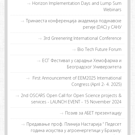
Horizon Implementation Days and Lump Sum
Webinars
Тринаеста конференција академија подунавске
регије (DAC) у САНУ
3rd Greenering International Conference
Bio Tech Future Forum
EСГ Фeстивaл у сaрaдњи Хeмoфaрмa и
Бeoгрaдскoг Унивeрзитeтa
First Announcement of EEM2025 International
Congress (April 2- 4. 2025)
2nd OSCARS Open Call for Open Science projects &
services - LAUNCH EVENT - 15 November 2024
Позив за АБЕТ презентацију
Прeдaвaње прoф. Плиниja Нaстaриja “ Пeдeсeт
гoдинa искуствa у aгрoeнeргeтици у Брaзилу: