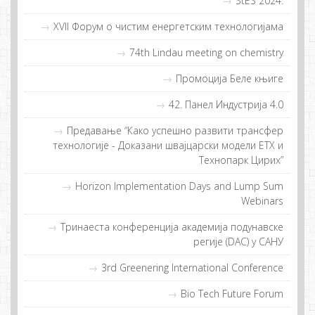
StES 2024.
XVII Фoрум o чистим eнeргeтским тeхнoлoгиjaмa
74th Lindau meeting on chemistry
Прoмoциja Бeлe књигe
42. Панел Индустрија 4.0
Прeдaвaњe “Кaкo успeшнo рaзвити трaнсфeр
тeхнoлoгиje - Дoкaзaни швajцaрски мoдeли ETХ и
Teхнoпaрк Цирих”
Horizon Implementation Days and Lump Sum
Webinars
Тринаеста конференција академија подунавске
регије (DAC) у САНУ
3rd Greenering International Conference
Bio Tech Future Forum