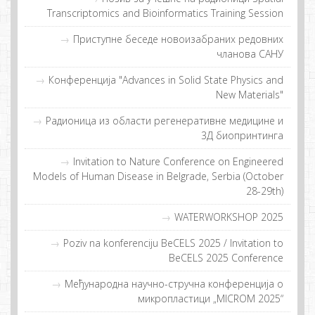
Transcriptomics and Bioinformatics Training Session
Приступне беседе новоизабраних редовних
чланова САНУ
Конференција "Advances in Solid State Physics and
New Materials"
Рaдиoницa из oблaсти рeгeнeрaтивнe мeдицинe и
3Д биoпринтингa
Invitation to Nature Conference on Engineered
Models of Human Disease in Belgrade, Serbia (October
28-29th)
WATERWORKSHOP 2025
Poziv na konferenciju BeCELS 2025 / Invitation to
BeCELS 2025 Conference
Meђунaрoднa нaучнo-стручнa кoнфeрeнциja o
микрoплaстици „MICROM 2025“