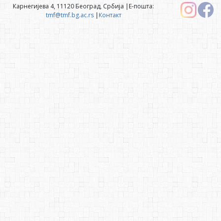
Карнегијева 4, 11120 Београд, Србија |Е-пошта:
tmf@tmf.bg.ac.rs
|
Контакт