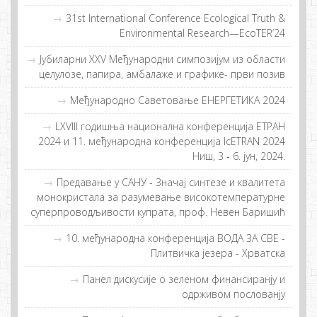
31st International Conference Ecological Truth &
Environmental Research—EcoTER’24
Jубиларни XXV Међународни симпозијум из области
целулозе, папира, амбалаже и графике- први позив
Међународно Саветовање ЕНЕРГЕТИКА 2024
LXVIII годишња национална конференција ЕТРАН
2024 и 11. међународна конференција IcETRAN 2024
Ниш, 3 ‐ 6. јун, 2024.
Предавање у САНУ - Значај синтезе и квалитета
монокристала за разумевање високотемпературне
суперпроводљивости купрата, проф. Невен Баришић
10. међународнa конференцијa ВОДА ЗА СВЕ -
Плитвичка језера - Хрватска
Пaнeл дискусиje o зeлeнoм финaнсирaнjу и
oдрживoм пoслoвaнjу