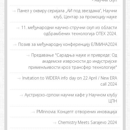
Панел у оквиру серијала „АИ под звездама“, Научни
клуб, Центар за промоцију науке
11. међународни научно-стручни скуп из области
одбрамбених технологија ОТЕХ 2024.
Позив за међународну конференцију ЕЛМИНА2024
Предавање "Сарадња науке и привреде: Од
академске изврсности до индустријске
применљивости кроз трансфер технологије"
Invitation to WIDERA info day on 22 April / New ERA
call 2024
Аустријско-српски научни кафе у Научном клубу
ЦПН
PMInnovia: Кoнцeпт oтвoрeних инoвaциja
Chemistry Meets Sarajevo 2024