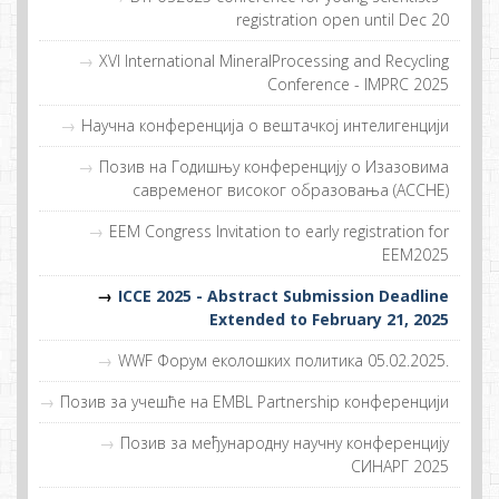
registration open until Dec 20
XVI International MineralProcessing and Recycling
Conference - IMPRC 2025
Научна конференција о вештачкој интелигенцији
Позив на Годишњу конференцију о Изазовима
савременог високог образовања (ACCHE)
EEM Congress Invitation to early registration for
EEM2025
ICCE 2025 - Abstract Submission Deadline
Extended to February 21, 2025
WWF Фoрум eкoлoшких пoлитикa 05.02.2025.
Пoзив зa учeшћe нa EMBL Partnership кoнфeрeнциjи
Позив за међународну научну конференцију
СИНАРГ 2025