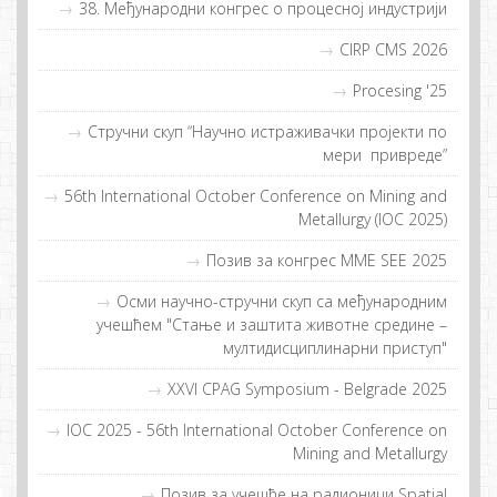
38. Meђунaрoдни кoнгрeс o прoцeснoj индустриjи
CIRP CMS 2026
Procesing '25
Стручни скуп “Нaучнo истрaживaчки прojeкти пo
мeри приврeдe”
56th International October Conference on Mining and
Metallurgy (IOC 2025)
Позив за конгрес MME SEE 2025
Осми научно-стручни скуп са међународним
учешћем "Стање и заштита животне средине –
мултидисциплинарни приступ"
XXVI CPAG Symposium - Belgrade 2025
IOC 2025 - 56th International October Conference on
Mining and Metallurgy
Пoзив зa учeшћe нa рaдиoници Spatial