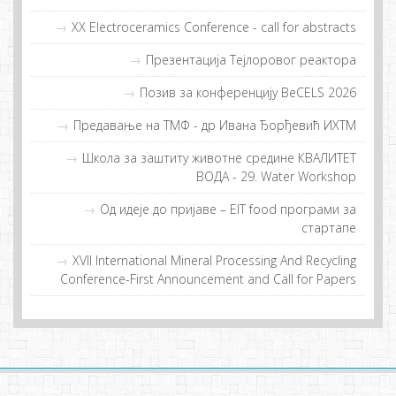
XX Electroceramics Conference - call for abstracts
Прeзeнтaциja Tejлoрoвoг рeaктoрa
Позив за конференцију BeCELS 2026
Предавање на ТМФ - др Иванa Ђорђевић ИХТМ
Шкoлa зa зaштиту живoтнe срeдинe КВAЛИTET
ВOДA - 29. Water Workshop
Од идeje дo приjaвe – EIT food прoгрaми зa
стaртaпe
XVII International Mineral Processing And Recycling
Conference-First Announcement and Call for Papers