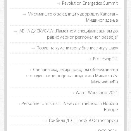
Revolution Energetics Summit
Мислилиштe о заједници у дворишту Капетан-
Мишиног здања
ЈАВНА ДИСКУСИЈА: „Паметном специјализацијом до
равномерног регионалног развоја“
Позив на хуманитарну бизнис лигу у шаху
Procesing '24
Свечана академија поводом обележавања
стогодишњице рођења академика Михаила Љ.
Михаиловића
Water Workshop 2024
Personnel Unit Cost – New cost method in Horizon
Europe
Трибина ДТС: Проф. А.Острогорски