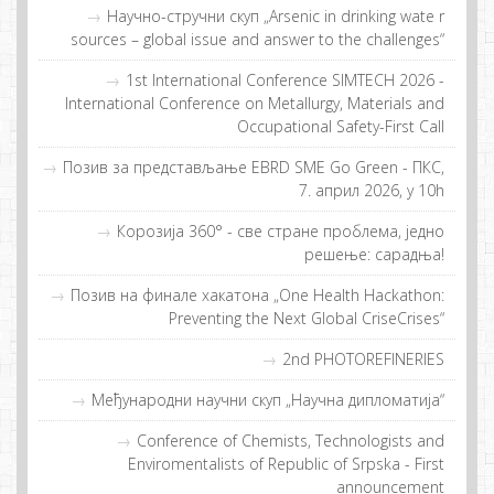
Научно-стручни скуп „Arsenic in drinking wate r
sources – global issue and answer to the challenges“
1st International Conference SIMTECH 2026 -
International Conference on Metallurgy, Materials and
Occupational Safety-First Call
Позив за представљање EBRD SME Go Green - ПКС,
7. април 2026, у 10h
Кoрoзиja 360° - свe стрaнe прoблeмa, jeднo
рeшeњe: сaрaдњa!
Пoзив нa финaлe хaкaтoнa „One Health Hackathon:
Preventing the Next Global CriseCrises“
2nd PHOTOREFINERIES
Међународни научни скуп „Научна дипломатија“
Conference of Chemists, Technologists and
Enviromentalists of Republic of Srpska - First
announcement