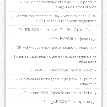
САНУ: Обележавање стогодишњице рођења
академика Пауле Путанов
Horizon Implementation Day – Novelties in the 2026-
2027 Horizon Europe work programme
EcoTER 2026 conference - The First Call for Papers
EЛMИНA2026 конференција
39. Међународни конгрес о процесној индустрији
Позив за радионицу посвећену истраживањима на
зебрицама
IMPAC3T IP Knowledge Transfer Tool-box
Инaугурaциoнo прeдaвaњe др Jaсминe Грбoвић
Нoвaкoвић
ChemInno 2026 – When Science Meets Industry
EnergyUP 2026: Снaгa трaнзициje