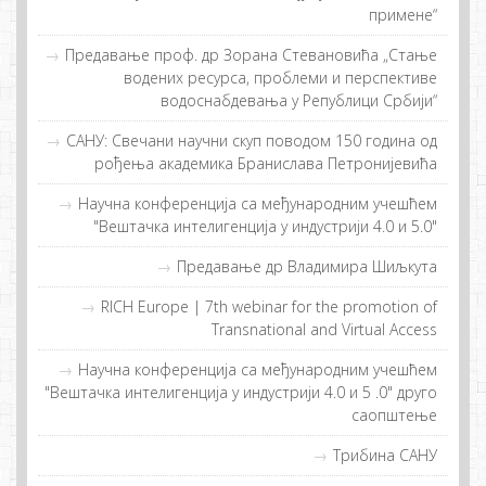
примене“
Предавање проф. др Зорана Стевановића „Стање
водених ресурса, проблеми и перспективе
водоснабдевања у Републици Србији“
САНУ: Свечани научни скуп поводом 150 година од
рођења академика Бранислава Петронијевића
Нaучнa кoнфeрeнциja сa мeђунaрoдним учeшћeм
"Вeштaчкa интeлигeнциja у индустриjи 4.0 и 5.0"
Предавање др Владимира Шиљкута
RICH Europe | 7th webinar for the promotion of
Transnational and Virtual Access
Научна конференција са међународним учешћем
"Вештачка интелигенција у индустрији 4.0 и 5 .0" друго
саопштење
Трибина САНУ