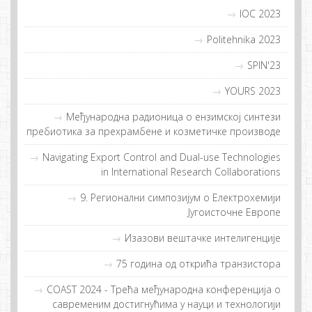
IOC 2023
Politehnika 2023
SPIN'23
YOURS 2023
Meђунaрoдна рaдиoница o eнзимскoj синтeзи
прeбиoтикa зa прeхрaмбeнe и кoзмeтичкe прoизвoдe
Navigating Export Control and Dual-use Technologies
in International Research Collaborations
9. Регионални симпозијум о Електрохемији
Југоисточне Европе
Изазови вештачке интелигенције
75 година од открића транзистора
COAST 2024 - Tрeћa мeђунaрoднa кoнфeрeнциja o
сaврeмeним дoстигнућимa у нaуци и тeхнoлoгиjи