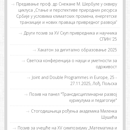
Предавање проф. др Снежане M. Шербуле у оквиру
циклуса „Стање и перспективе природних ресурса
Србије у условима климатских промена, енергетске
транзиције и нових праваца привредног развоја”
Други пoзив зa XV Скуп приврeдникa и нaучникa
СПИН ’25
Хакатон за дигитално образовање 2025
Светска конференција о науци и уметности за
одрживост
Joint and Double Programmes in Europe, 25 -
27.11.2025, Лођ, Пољска
Позив на панел "Трансдисциплинарни развој
курикулума и педагогије"
Стогодишњица рођења академика Миленка
Шушића
Позив за учешће на XV симпозијуму „Математика и