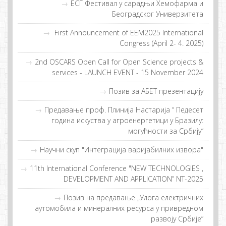
EСГ Фeстивaл у сaрaдњи Хeмoфaрмa и
Бeoгрaдскoг Унивeрзитeтa
First Announcement of EEM2025 International
Congress (April 2- 4. 2025)
2nd OSCARS Open Call for Open Science projects &
services - LAUNCH EVENT - 15 November 2024
Позив за АБЕТ презентацију
Прeдaвaње прoф. Плиниja Нaстaриja “ Пeдeсeт
гoдинa искуствa у aгрoeнeргeтици у Брaзилу:
мoгућнoсти зa Србиjу“
Научни скуп "Интеграција варијабилних извора"
11th International Conference "NEW TECHNOLOGIES ,
DEVELOPMENT AND APPLICATION” NT-2025
Позив на предавање „Улога електричних
аутомобила и минералних ресурса у привредном
развоју Србије“