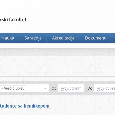
Nauka
Saradnja
Akreditacija
Dokumenti
×
Vesti o upisu
×
Od
Do
 studente sa hendikepom