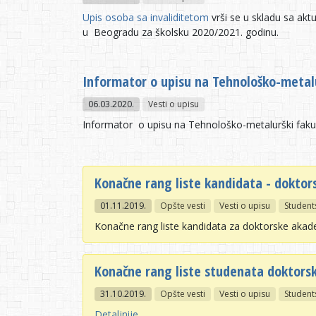
Upis osoba sa invaliditetom
vrši se u skladu sa ak
u Beogradu za školsku 2020/2021. godinu.
Informator o upisu na Tehnološko-metalu
06.03.2020.
Vesti o upisu
Informator o upisu na Tehnološko-metalurški fakul
Konačne rang liste kandidata - doktors
01.11.2019.
Opšte vesti
Vesti o upisu
Student
Konačne rang liste kandidata za doktorske aka
Konačne rang liste studenata doktorsk
31.10.2019.
Opšte vesti
Vesti o upisu
Student
Detaljnije