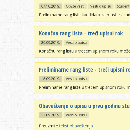
07.10.2019.
Opšte vesti
Vesti o upisu
Student
Preliminarne rang liste kandidata za master aka
Konačna rang lista - treći upisni rok
20.09.2019.
Vesti o upisu
Konačnu rang listu u trećem upisnom roku može
Preliminarne rang liste - treći upisni r
18.09.2019.
Vesti o upisu
Preliminarne rang liste u trećem upisnom roku 
Obaveštenje o upisu u prvu godinu stud
12.09.2019.
Vesti o upisu
Preuzmite
tekst obaveštenja
.