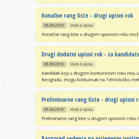
Konačne rang liste - drugi upisni rok
06.09.2019.
Vesti o upisu
Konačne rang liste u drugom upisnom roku mož
Drugi dodatni upisni rok - za kandidat
05.09.2019.
Vesti o upisu
Kandidati koji u drugom konkursnom roku nisu upisa
Beogradu, mogu konkurisati na Tehnološko-meta
Preliminarne rang liste - drugi upisni 
05.09.2019.
Vesti o upisu
Preliminarne rang liste u drugom upisnom roku
Raspored sedenja na prijemnim ispit