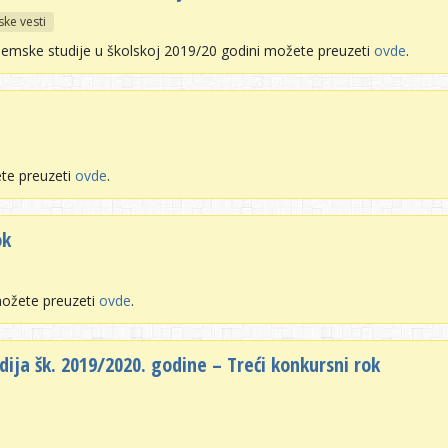
ske vesti
demske studije u školskoj 2019/20 godini možete preuzeti
ovde
.
te preuzeti
ovde
.
ok
možete preuzeti
ovde
.
ija šk. 2019/2020. godine – Treći konkursni rok