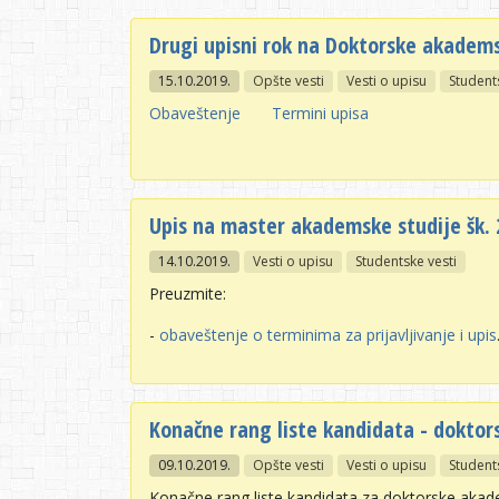
Drugi upisni rok na Doktorske akadems
15.10.2019.
Opšte vesti
Vesti o upisu
Student
Obaveštenje
Termini upisa
Upis na master akademske studije šk. 
14.10.2019.
Vesti o upisu
Studentske vesti
Preuzmite:
-
obaveštenje o terminima za prijavljivanje i upis
Konačne rang liste kandidata - dokto
09.10.2019.
Opšte vesti
Vesti o upisu
Student
Konačne rang liste kandidata za doktorske akad