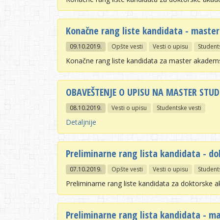
Konačne rang liste kandidata - maste
09.10.2019.
Opšte vesti
Vesti o upisu
Student
Konačne rang liste kandidata za master akadems
OBAVEŠTENJE O UPISU NA MASTER STUD
08.10.2019.
Vesti o upisu
Studentske vesti
Detaljnije
Preliminarne rang lista kandidata - d
07.10.2019.
Opšte vesti
Vesti o upisu
Student
Preliminarne rang liste kandidata za doktorske 
Preliminarne rang lista kandidata - m