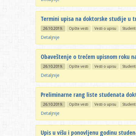
Termini upisa na doktorske studije u 
26.10.2019.
Opšte vesti
Vesti o upisu
Student
Detaljnije
Obaveštenje o trećem upisnom roku na
26.10.2019.
Opšte vesti
Vesti o upisu
Student
Detaljnije
Preliminarne rang liste studenata dok
26.10.2019.
Opšte vesti
Vesti o upisu
Student
Detaljnije
Upis u višu i ponovljenu godinu stude