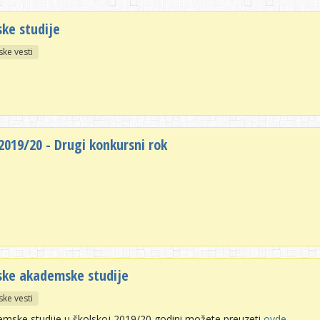
ke studije
ske vesti
2019/20 - Drugi konkursni rok
.
rske akademske studije
ske vesti
emske studije u školskoj 2019/20 godini možete preuzeti
ovde
.