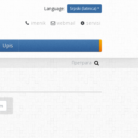
Language:
Srpski (latinica)
imenik
webmail
servisi
Upis