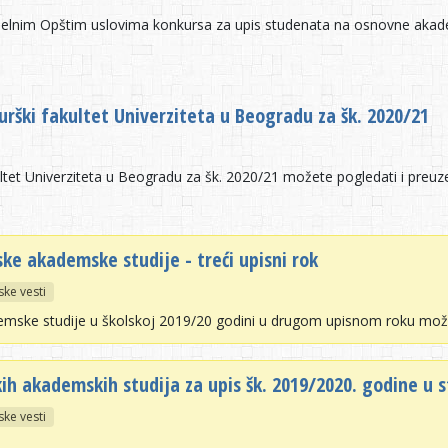
tuelnim Opštim uslovima konkursa za upis studenata na osnovne akade
rški fakultet Univerziteta u Beogradu za šk. 2020/21
tet Univerziteta u Beogradu za šk. 2020/21 možete pogledati i preuz
ke akademske studije - treći upisni rok
ske vesti
demske studije u školskoj 2019/20 godini u drugom upisnom roku mož
ih akademskih studija za upis šk. 2019/2020. godine u 
ske vesti