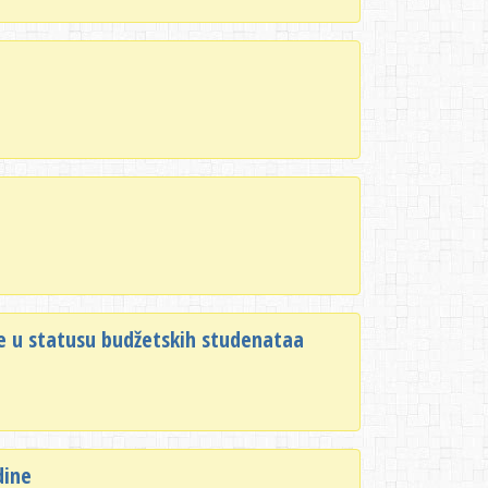
ne u statusu budžetskih studenataa
dine