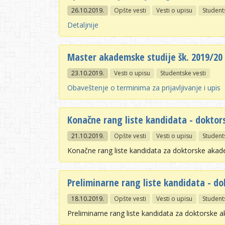
26.10.2019.
Opšte vesti
Vesti o upisu
Student
Detaljnije
Master akademske studije šk. 2019/20 -
23.10.2019.
Vesti o upisu
Studentske vesti
Obaveštenje o terminima za prijavljivanje i upis
Konačne rang liste kandidata - doktor
21.10.2019.
Opšte vesti
Vesti o upisu
Student
Konačne rang liste kandidata za doktorske aka
Preliminarne rang liste kandidata - do
18.10.2019.
Opšte vesti
Vesti o upisu
Student
Preliminarne rang liste kandidata za doktorske