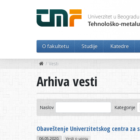
O fakultetu
Studije
Katedre
Vesti
Arhiva vesti
Naslov
Kategorije
Obaveštenje Univerzitetskog centra za
06.05.2020.
Vesti o upisu