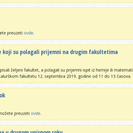
ete preuzeti
ovde
.
e koji su polagali prijemni na drugim fakultetima
li željeni fakultet, a polagali su prijemni ispit iz hemije ili matematik
lurškom fakultetu 12. septembra 2019. godine od 11 do 13 časova.
rok
 možete preuzeti
ovde
.
ima u drugom upisnom roku