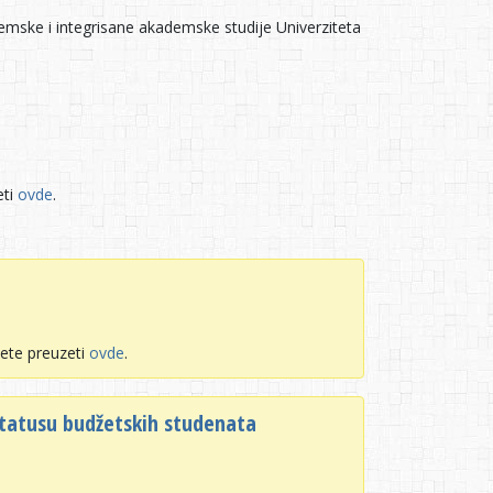
mske i integrisane akademske studije Univerziteta
eti
ovde
.
ete preuzeti
ovde
.
statusu budžetskih studenata