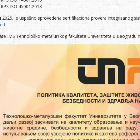
SRPS ISO 45001:2018
lu 2025. je uspešno sprovedena sertifikaciona provera integrisanog s
ert
.
ikate IMS Tehnološko-metalurškog fakulteta Univerziteta u Beogradu