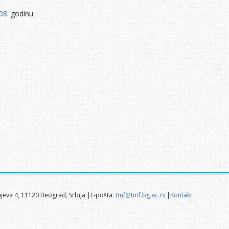
08
. godinu.
jeva 4, 11120 Beograd, Srbija |E-pošta:
tmf@tmf.bg.ac.rs
|
Kontakt