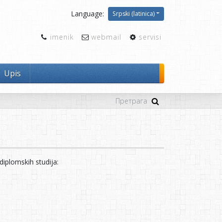
Language:
Srpski (latinica)
imenik
webmail
servisi
Upis
iplomskih studija: