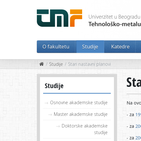
O fakultetu
Studije
Katedre
Studije
Stari nastavni planovi
St
Studije
Osnovne akademske studije
Na ovo
Master akademske studije
- za
19
Doktorske akademske
- za
20
studije
- za
20