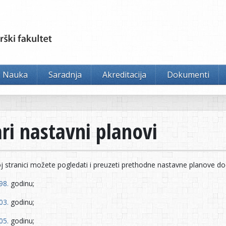
Nauka
Saradnja
Akreditacija
Dokumenti
ari nastavni planovi
j stranici možete pogledati i preuzeti prethodne nastavne planove dod
98.
godinu;
03.
godinu;
05.
godinu;