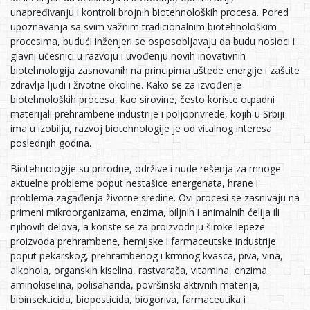
unapređivanju i kontroli brojnih biotehnoloških procesa. Pored
upoznavanja sa svim važnim tradicionalnim biotehnološkim
procesima, budući inženjeri se osposobljavaju da budu nosioci i
glavni učesnici u razvoju i uvođenju novih inovativnih
biotehnologija zasnovanih na principima uštede energije i zaštite
zdravlja ljudi i životne okoline. Kako se za izvođenje
biotehnoloških procesa, kao sirovine, često koriste otpadni
materijali prehrambene industrije i poljoprivrede, kojih u Srbiji
ima u izobilju, razvoj biotehnologije je od vitalnog interesa
poslednjih godina.
Biotehnologije su prirodne, održive i nude rešenja za mnoge
aktuelne probleme poput nestašice energenata, hrane i
problema zagađenja životne sredine. Ovi procesi se zasnivaju na
primeni mikroorganizama, enzima, biljnih i animalnih ćelija ili
njihovih delova, a koriste se za proizvodnju široke lepeze
proizvoda prehrambene, hemijske i farmaceutske industrije
poput pekarskog, prehrambenog i krmnog kvasca, piva, vina,
alkohola, organskih kiselina, rastvarača, vitamina, enzima,
aminokiselina, polisaharida, površinski aktivnih materija,
bioinsekticida, biopesticida, biogoriva, farmaceutika i