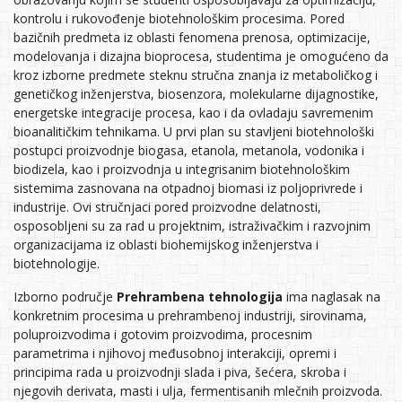
kontrolu i rukovođenje biotehnološkim procesima. Pored
bazičnih predmeta iz oblasti fenomena prenosa, optimizacije,
modelovanja i dizajna bioprocesa, studentima je omogućeno da
kroz izborne predmete steknu stručna znanja iz metaboličkog i
genetičkog inženjerstva, biosenzora, molekularne dijagnostike,
energetske integracije procesa, kao i da ovladaju savremenim
bioanalitičkim tehnikama. U prvi plan su stavljeni biotehnološki
postupci proizvodnje biogasa, etanola, metanola, vodonika i
biodizela, kao i proizvodnja u integrisanim biotehnološkim
sistemima zasnovana na otpadnoj biomasi iz poljoprivrede i
industrije. Ovi stručnjaci pored proizvodne delatnosti,
osposobljeni su za rad u projektnim, istraživačkim i razvojnim
organizacijama iz oblasti biohemijskog inženjerstva i
biotehnologije.
Izborno područje
Prehrambena tehnologija
ima naglasak na
konkretnim procesima u prehrambenoj industriji, sirovinama,
poluproizvodima i gotovim proizvodima, procesnim
parametrima i njihovoj međusobnoj interakciji, opremi i
principima rada u proizvodnji slada i piva, šećera, skroba i
njegovih derivata, masti i ulja, fermentisanih mlečnih proizvoda.