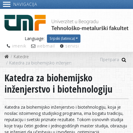
NAVIGACIJA
Language:
Srpski (latinica)
imenik
webmail
servisi
Katedre
Katedra za biohemijsko inženjerstvo i biotehnologiju
Katedra za biohemijsko
inženjerstvo i biotehnologiju
Katedra za biohemijsko inženjerstvo i biotehnologiju, koja je
nosilac istoimenog studijskog programa, ima bogatu tradiciju,
reputaciju i svetski priznate rezultate. Tokom osnovnih studija
koje traju četiri godine i jednogodišnjih master studija, obrazuju
se inženjeri da učestvuju u izvođenju, optimizaciji,