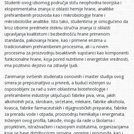
Studenti ovog izbornog područja stiču neophodna teorijska i
eksperimentalna znanja iz oblasti hemije hrane, analitike
prehrambenih proizvoda kao i mikrobiologije hrane i
mikrobiološke analitike. Isto tako, studentima je omogućeno da
kroz izborne predmete steknu stručna znanja iz oblasti
upravljanja kvalitetom i bezbednošću hrane primenom
standarda, pakovanja hrane, kao i primene enzima u
tradicionalnim prehrambenim procesima, ali i u novim
procesima za proizvodnju bioaktivnih supstanci kao komponenti
funkcionalne hrane, koja pored nutritivne i energetske vrednosti,
ima pozitivno dejstvo na zdravlje ljudi.
Zanimanje svršenih studenata osnovnih i master studija ovog
smera je prepoznatljivo u privredi, a budući inženjeri su
osposobljeni za rad u svim oblastima biotehnologije i
prehrambene industrije uključujući fabrike piva, vina, jakih
alkoholnih pića, skrobare, sirćetane, mlekare, fabrike alkohola,
kvasca, fabrike farmaceutskih i dijagnostičkih preparata, fabrike
za preradu vode i otpada, proizvodnju hemikalija i energenata.
Inženjeri ovog profila, takođe, mogu da rade u školama i
projektnim, istraživačkim i razvojnim institutima, organizacijama
koje se bave distribucijom sirovina, opreme i proizvoda, kao i