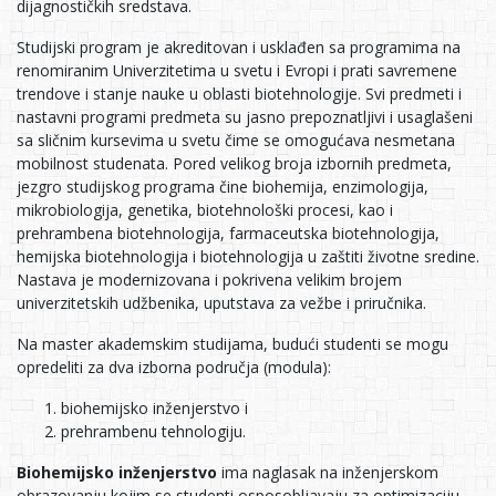
dijagnostičkih sredstava.
Studijski program je akreditovan i usklađen sa programima na
renomiranim Univerzitetima u svetu i Evropi i prati savremene
trendove i stanje nauke u oblasti biotehnologije. Svi predmeti i
nastavni programi predmeta su jasno prepoznatljivi i usaglašeni
sa sličnim kursevima u svetu čime se omogućava nesmetana
mobilnost studenata. Pored velikog broja izbornih predmeta,
jezgro studijskog programa čine biohemija, enzimologija,
mikrobiologija, genetika, biotehnološki procesi, kao i
prehrambena biotehnologija, farmaceutska biotehnologija,
hemijska biotehnologija i biotehnologija u zaštiti životne sredine.
Nastava je modernizovana i pokrivena velikim brojem
univerzitetskih udžbenika, uputstava za vežbe i priručnika.
Na master akademskim studijama, budući studenti se mogu
opredeliti za dva izborna područja (modula):
biohemijsko inženjerstvo i
prehrambenu tehnologiju.
Biohemijsko inženjerstvo
ima naglasak na inženjerskom
obrazovanju kojim se studenti osposobljavaju za optimizaciju,