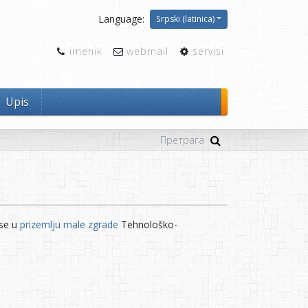
Language:
Srpski (latinica)
imenik
webmail
servisi
Upis
 se u
prizemlju male zgrade
Tehnološko-