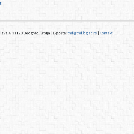
t
jeva 4, 11120 Beograd, Srbija |E-pošta:
tmf@tmf.bg.ac.rs
|
Kontakt