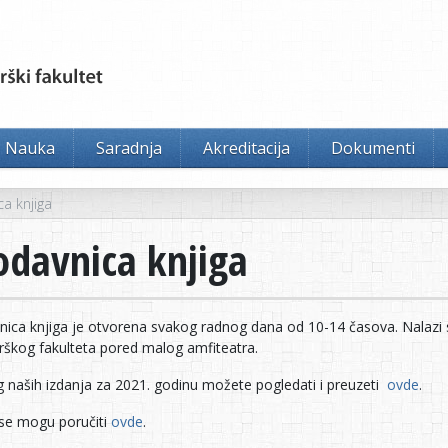
Nauka
Saradnja
Akreditacija
Dokumenti
a knjiga
odavnica knjiga
nica knjiga je otvorena svakog radnog dana od 10-14 časova. Nalazi
rškog fakulteta pored malog amfiteatra.
g naših izdanja za 2021. godinu možete pogledati i preuzeti
ovde
.
 se mogu poručiti
ovde
.