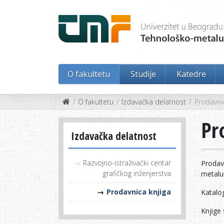
O fakultetu
Studije
Katedre
O fakultetu
Izdavačka delatnost
Prodavnic
Pr
Izdavačka delatnost
Razvojno-istraživački centar
Prodav
grafičkog inženjerstva
metalu
Prodavnica knjiga
Katalo
Knjige