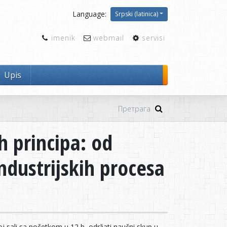
Language:
Srpski (latinica)
imenik
webmail
servisi
Upis
h principa: od
ndustrijskih procesa
 sali sa početkom u 12 h, održati naučni skup u