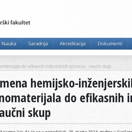
Nauka
Saradnja
Akreditacija
Dokumenti
materijala do efikasnih industrijskih procesa - naučni skup
imena hemijsko-inženjerski
nomaterijala do efikasnih i
naučni skup
tavamo Vas da će se u ponedeljak, 25. marta 2024. godine u Svečanoj