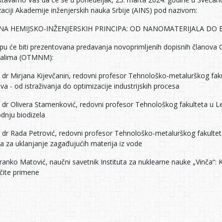
aciji Akademije inženjerskih nauka Srbije (AINS) pod nazivom:
NA HEMIJSKO-INŽENJERSKIH PRINCIPA: OD NANOMATERIJALA DO E
pu će biti prezentovana predavanja novoprimljenih dopisnih članova O
jalima (OTMNM):
f. dr Mirjana Kijevčanin, redovni profesor Tehnološko-metalurškog f
va - od istraživanja do optimizacije industrijskih procesa
f. dr Olivera Stamenković, redovni profesor Tehnološkog fakulteta u
dnju biodizela
f. dr Rada Petrović, redovni profesor Tehnološko-metalurškog fakulte
ta za uklanjanje zagađujućih materija iz vode
ranko Matović, naučni savetnik Instituta za nuklearne nauke „Vinča“:
ičite primene