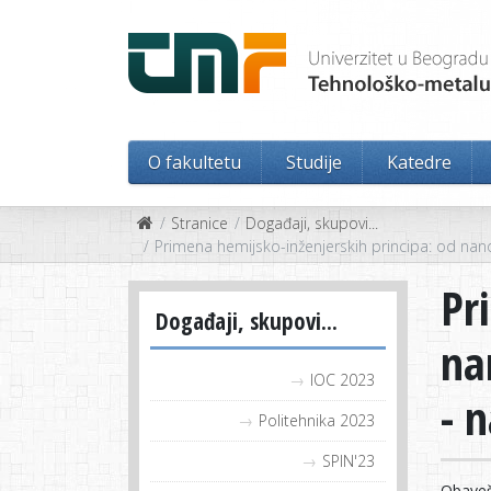
O fakultetu
Studije
Katedre
Stranice
Događaji, skupovi...
Primena hemijsko-inženjerskih principa: od nano
Pr
Događaji, skupovi...
na
IOC 2023
- 
Politehnika 2023
SPIN'23
Obaveš