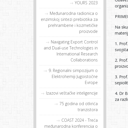
YOURS 2023
organiz
Međunarodna radionica o
PRIME
enzimskoj sintezi prebiotika za
prehrambene i kozmetičke
Na sku
proizvode
materi
Navigating Export Control
1. Pro
and Dual-use Technologies in
svojsta
International Research
Collaborations
2. Pro
proizvo
9. Regionalni simpozijum o
Elektrohemiji Jugoistočne
3. Pro
Evrope
sepioli
Izazovi veštačke inteligencije
4. Dr B
za razl
75 godina od otkrića
tranzistora
COAST 2024 - Treća
međunarodna konferencija o