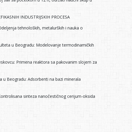
FIKASNIH INDUSTRIJSKIH PROCESA
deljenja tehnoloških, metalurških i nauka o
akulteta u Beogradu: Modelovanje termodinamičkih
 Leskovcu: Primena reaktora sa pakovanim slojem za
ta u Beogradu: Adsorbenti na bazi minerala
 Kontrolisana sinteza nanočestičnog cerijum-oksida