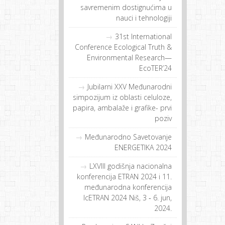
savremenim dostignućima u
nauci i tehnologiji
31st International
Conference Ecological Truth &
Environmental Research—
EcoTER’24
Jubilarni XXV Međunarodni
simpozijum iz oblasti celuloze,
papira, ambalaže i grafike- prvi
poziv
Međunarodno Savetovanje
ENERGETIKA 2024
LXVIII godišnja nacionalna
konferencija ETRAN 2024 i 11.
međunarodna konferencija
IcETRAN 2024 Niš, 3 ‐ 6. jun,
2024.