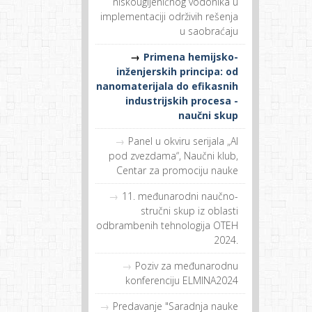
niskougljeničnog vodonika u
implementaciji održivih rešenja
u saobraćaju
Primena hemijsko-
inženjerskih principa: od
nanomaterijala do efikasnih
industrijskih procesa -
naučni skup
Panel u okviru serijala „AI
pod zvezdama“, Naučni klub,
Centar za promociju nauke
11. međunarodni naučno-
stručni skup iz oblasti
odbrambenih tehnologija OTEH
2024.
Poziv za međunarodnu
konferenciju ELMINA2024
Predavanje "Saradnja nauke