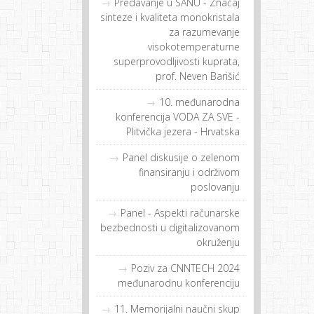
Predavanje u SANU - Značaj
sinteze i kvaliteta monokristala
za razumevanje
visokotemperaturne
superprovodljivosti kuprata,
prof. Neven Barišić
10. međunarodna
konferencija VODA ZA SVE -
Plitvička jezera - Hrvatska
Panel diskusije o zelenom
finansiranju i održivom
poslovanju
Panel - Aspekti računarske
bezbednosti u digitalizovanom
okruženju
Poziv za CNNTECH 2024
međunarodnu konferenciju
11. Memorijalni naučni skup