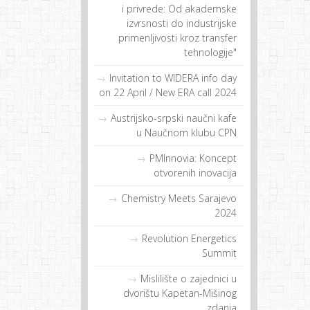
i privrede: Od akademske
izvrsnosti do industrijske
primenljivosti kroz transfer
tehnologije"
Invitation to WIDERA info day
on 22 April / New ERA call 2024
Austrijsko-srpski naučni kafe
u Naučnom klubu CPN
PMInnovia: Koncept
otvorenih inovacija
Chemistry Meets Sarajevo
2024
Revolution Energetics
Summit
Mislilište o zajednici u
dvorištu Kapetan-Mišinog
zdanja