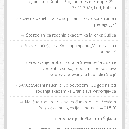
Joint and Double Programmes in Europe, 25 -
27.11.2025, Lođ, Poljska
Poziv na panel "Transdisciplinarni razvoj kurikuluma i
pedagogije"
Stogodišnjica rođenja akademika Milenka Šušića
Poziv za učešće na XV simpozijumu „Matematika i
primene“
Predavanje prof. dr Zorana Stevanovića „Stanje
vodenih resursa, problemi i perspektive
vodosnabdevanja u Republici Srbiji“
SANU: Svečani naučni skup povodom 150 godina od
rođenja akademika Branislava Petronijevića
Naučna konferencija sa međunarodnim učešćem
"Veštačka inteligencija u industriji 4.0 i 5.0"
Predavanje dr Vladimira Šiljkuta