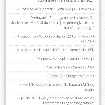
odbrambenih tehnologija OTEH 2024.
Poziv za međunarodnu konferenciju ELMINA2024
Predavanje "Saradnja nauke i privrede: Od
akademske izvrsnosti do industrijske primenljivosti kroz
transfer tehnologije"
Invitation to WIDERA info day on 22 April / New ERA
call 2024
Austrijsko-srpski naučni kafe u Naučnom klubu CPN
PMInnovia: Koncept otvorenih inovacija
Chemistry Meets Sarajevo 2024
Revolution Energetics Summit
Mislilište o zajednici u dvorištu Kapetan-Mišinog
zdanja
JAVNA DISKUSIJA: „Pametnom specijalizacijom do
ravnomernog regionalnog razvoja“