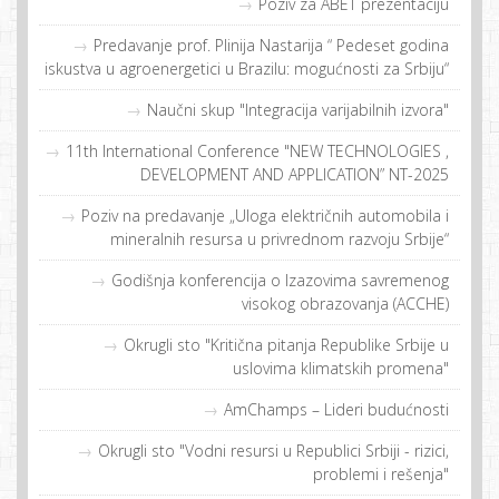
Poziv za ABET prezentaciju
Predavanje prof. Plinija Nastarija “ Pedeset godina
iskustva u agroenergetici u Brazilu: mogućnosti za Srbiju“
Naučni skup "Integracija varijabilnih izvora"
11th International Conference "NEW TECHNOLOGIES ,
DEVELOPMENT AND APPLICATION” NT-2025
Poziv na predavanje „Uloga električnih automobila i
mineralnih resursa u privrednom razvoju Srbije“
Godišnja konferencija o Izazovima savremenog
visokog obrazovanja (ACCHE)
Okrugli sto "Kritična pitanja Republike Srbije u
uslovima klimatskih promena"
AmChamps – Lideri budućnosti
Okrugli sto "Vodni resursi u Republici Srbiji - rizici,
problemi i rešenja"