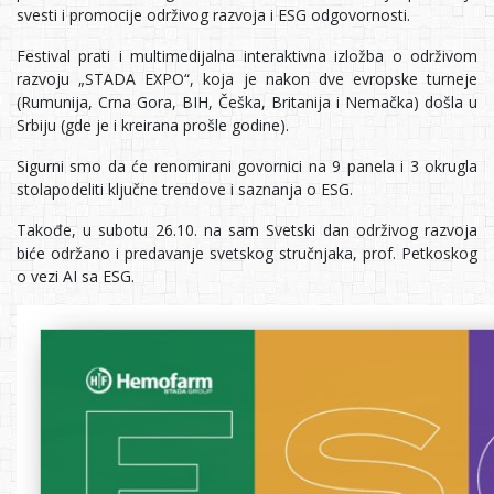
svesti i promocije održivog razvoja i ESG odgovornosti.
Festival prati i multimedijalna interaktivna izložba o održivom
razvoju „STADA EXPO“, koja je nakon dve evropske turneje
(Rumunija, Crna Gora, BIH, Češka, Britanija i Nemačka) došla u
Srbiju (gde je i kreirana prošle godine).
Sigurni smo da će renomirani govornici na 9 panela i 3 okrugla
stolapodeliti ključne trendove i saznanja o ESG.
Takođe, u subotu 26.10. na sam Svetski dan održivog razvoja
biće održano i predavanje svetskog stručnjaka, prof. Petkoskog
o vezi AI sa ESG.