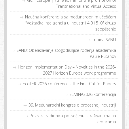
RICH Europe | 7th webinar for the promotion of
Transnational and Virtual Access
Naučna konferencija sa međunarodnim učešćem
"Veštačka inteligencija u industriji 4.0 i 5 .0" drugo
saopštenje
Tribina SANU
SANU: Obeležavanje stogodišnjice rođenja akademika
Paule Putanov
Horizon Implementation Day – Novelties in the 2026-
2027 Horizon Europe work programme
EcoTER 2026 conference - The First Call for Papers
ELMINA2026 konferencija
39. Međunarodni kongres o procesnoj industriji
Poziv za radionicu posvećenu istraživanjima na
zebricama