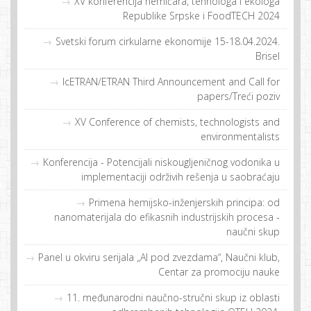
XV konferencija hemičara, tehnologa i ekologa
Republike Srpske i FoodTECH 2024
Svetski forum cirkularne ekonomije 15-18.04.2024.
Brisel
IcETRAN/ETRAN Third Announcement and Call for
papers/Treći poziv
XV Conference of chemists, technologists and
environmentalists
Konferencija - Potencijali niskougljeničnog vodonika u
implementaciji održivih rešenja u saobraćaju
Primena hemijsko-inženjerskih principa: od
nanomaterijala do efikasnih industrijskih procesa -
naučni skup
Panel u okviru serijala „AI pod zvezdama“, Naučni klub,
Centar za promociju nauke
11. međunarodni naučno-stručni skup iz oblasti