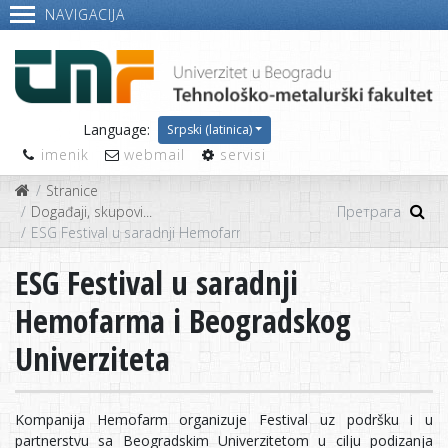
NAVIGACIJA
Language:
Srpski (latinica)
imenik
webmail
servisi
Stranice
Događaji, skupovi...
ESG Festival u saradnji Hemofarma i Beogradskog Univerziteta
ESG Festival u saradnji
Hemofarma i Beogradskog
Univerziteta
Kompanija Hemofarm organizuje Festival uz podršku i u
partnerstvu sa Beogradskim Univerzitetom u cilju podizanja