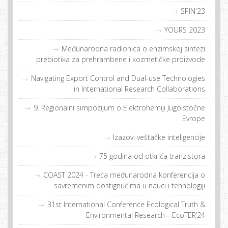
SPIN'23
YOURS 2023
Međunarodna radionica o enzimskoj sintezi
prebiotika za prehrambene i kozmetičke proizvode
Navigating Export Control and Dual-use Technologies
in International Research Collaborations
9. Regionalni simpozijum o Elektrohemiji Jugoistočne
Evrope
Izazovi veštačke inteligencije
75 godina od otkrića tranzistora
COAST 2024 - Treća međunarodna konferencija o
savremenim dostignućima u nauci i tehnologiji
31st International Conference Ecological Truth &
Environmental Research—EcoTER’24