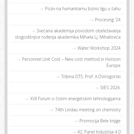
Poziv na humanitarnu biznis ligu u šahu
Procesing '24
Svečana akademija povodom obeležavanja
stogodišnjice rođenja akademika Mihaila Lj. Mihailovića
Water Workshop 2024
Personnel Unit Cost – New cost method in Horizon
Europe
Tribina DTS: Prof. A.Ostrogorski
StES 2024.
XVII Forum o čistim energetskim tehnologijama
74th Lindau meeting on chemistry
Promocija Bele knjige
42. Panel Industrija 4.0