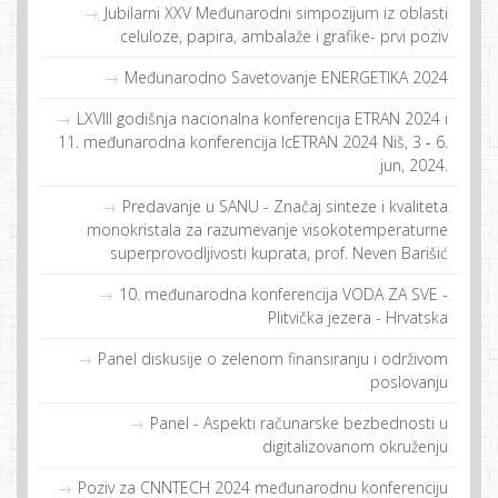
Jubilarni XXV Međunarodni simpozijum iz oblasti
celuloze, papira, ambalaže i grafike- prvi poziv
Međunarodno Savetovanje ENERGETIKA 2024
LXVIII godišnja nacionalna konferencija ETRAN 2024 i
11. međunarodna konferencija IcETRAN 2024 Niš, 3 ‐ 6.
jun, 2024.
Predavanje u SANU - Značaj sinteze i kvaliteta
monokristala za razumevanje visokotemperaturne
superprovodljivosti kuprata, prof. Neven Barišić
10. međunarodna konferencija VODA ZA SVE -
Plitvička jezera - Hrvatska
Panel diskusije o zelenom finansiranju i održivom
poslovanju
Panel - Aspekti računarske bezbednosti u
digitalizovanom okruženju
Poziv za CNNTECH 2024 međunarodnu konferenciju