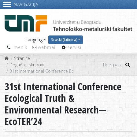
NAVIGACIJA
Language:
Srpski (latinica)
imenik
webmail
servisi
Stranice
Događaji, skupovi...
31st International Conference Ecological Truth & Environmenta
31st International Conference
Ecological Truth &
Environmental Research—
EcoTER’24