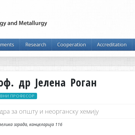
tments
Research
Cooperation
Accreditation
оф. др Јелена Роган
ОВНИ ПРОФЕСОР
дра за општу и неорганску хемију
велика зграда, канцеларија 116