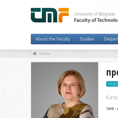
About the Faculty
Studies
Depar
Home
пр
РЕД
Кате
ТМФ - 