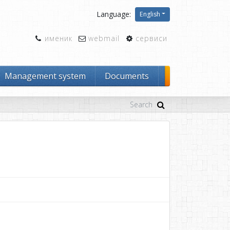
Language:
English
именик
webmail
сервиси
Management system
Documents