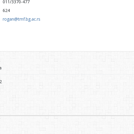
011/3370-477
624
rogan@tmf.bg.ac.rs
а
2