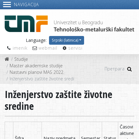
NAVIGACIJA
Language:
Srpski (latinica)
imenik
webmail
servisi
Studije
Master akademske studije
Nastavni planovi MAS 2022.
Inženjerstvo zaštite životne sredine
Inženjerstvo zaštite životne
sredine
Časovi
aktivne
Šifra
Naziv predmeta
Semestar
Status