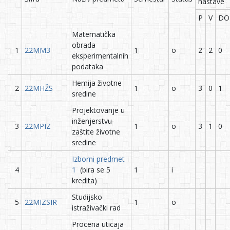
nastave
P
V
DO
Matematička
obrada
1
22MM3
1
o
2
2
0
eksperimentalnih
podataka
Hemija životne
2
22MHŽS
1
o
3
0
1
sredine
Projektovanje u
inženjerstvu
3
22MPIZ
1
o
3
1
0
zaštite životne
sredine
Izborni predmet
4
1
(bira se 5
1
i
kredita)
Studijsko
5
22MIZSIR
1
o
istraživački rad
Procena uticaja