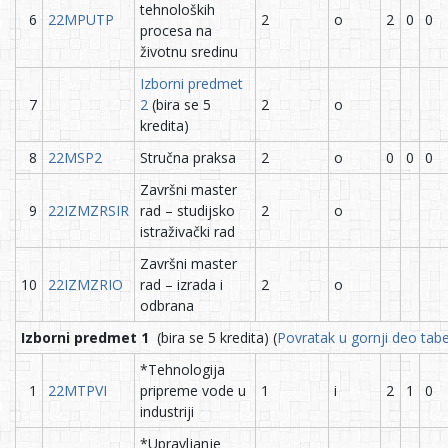
tehnoloških
6
22MPUTP
2
o
2
0
0
procesa na
životnu sredinu
Izborni predmet
7
2
(bira se 5
2
o
kredita)
8
22MSP2
Stručna praksa
2
o
0
0
0
Završni master
9
22IZMZRSIR
rad – studijsko
2
o
istraživački rad
Završni master
10
22IZMZRIO
rad – izrada i
2
o
odbrana
Izborni predmet 1
(bira se 5 kredita) (
Povratak u gornji deo tabe
*Tehnologija
1
22MTPVI
pripreme vode u
1
i
2
1
0
industriji
*Upravljanje