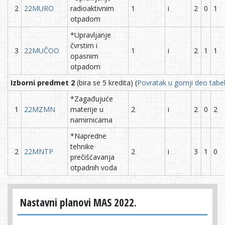
2
22MURO
radioaktivnim
1
i
2
0
1
otpadom
*Upravljanje
čvrstim i
3
22MUČOO
1
i
2
1
1
opasnim
otpadom
Izborni predmet 2
(bira se 5 kredita) (
Povratak u gornji deo tabe
*Zagađujuće
1
22MZMN
materije u
2
i
2
0
2
namirnicama
*Napredne
tehnike
2
22MNTP
2
i
3
1
0
prečišćavanja
otpadnih voda
Nastavni planovi MAS 2022.