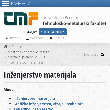
NAVIGACIJA
Language:
Srpski (latinica)
imenik
webmail
servisi
Studije
Master akademske studije
Nastavni planovi MAS 2022.
Inženjerstvo materijala
Inženjerstvo materijala
Moduli:
Inženjerstvo materijala
Grafičko inženjerstvo, dizajn i ambalaža
Tekstilno inženjerstvo