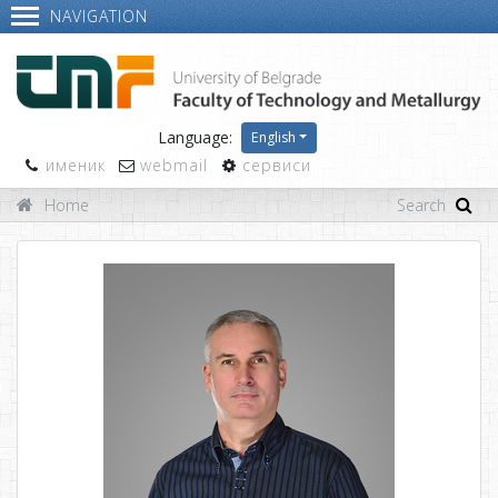
NAVIGATION
Language:
English
именик
webmail
сервиси
Home