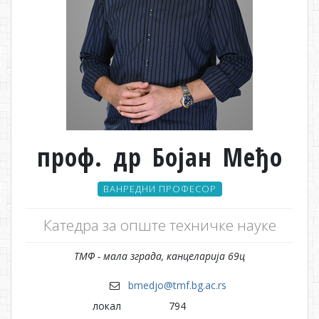
проф. др Бојан Међо
ВАНРЕДНИ ПРОФЕСОР
Катедра за опште техничке науке
ТМФ - мала зграда, канцеларија 69ц
bmedjo@tmf.bg.ac.rs
локал
794