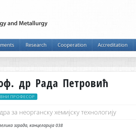
tments
Research
Cooperation
Accreditation
оф. др Рада Петровић
ОВНИ ПРОФЕСОР
дра за неорганску хемијску технологију
велика зграда, канцеларија 038