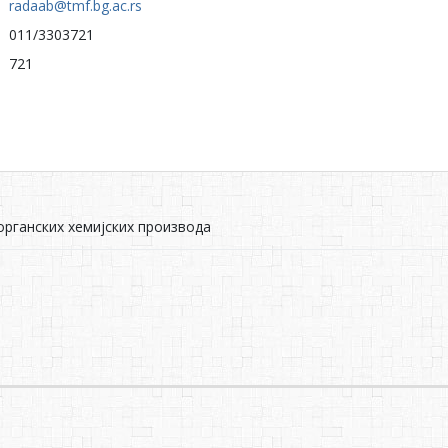
radaab@tmf.bg.ac.rs
011/3303721
721
рганских хемијских производа