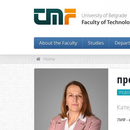
About the Faculty
Studies
Depar
Home
пр
РЕД
Кате
ТМФ - 