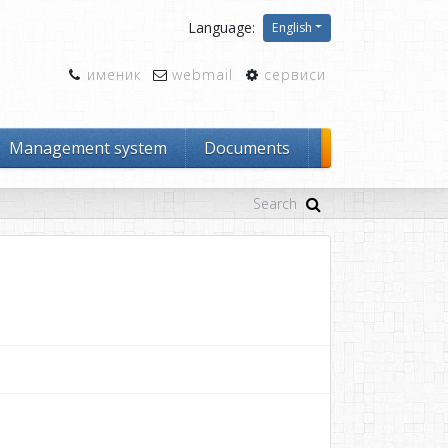
Language:
English
именик
webmail
сервиси
Management system
Documents