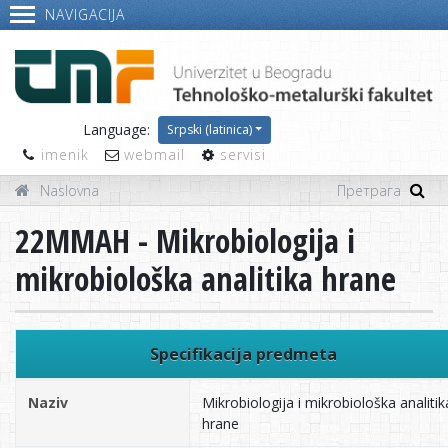
NAVIGACIJA
Language:
Srpski (latinica)
imenik
webmail
servisi
Naslovna
22MMAH - Mikrobiologija i
mikrobiološka analitika hrane
Specifikacija predmeta
Naziv
Mikrobiologija i mikrobiološka analitik
hrane