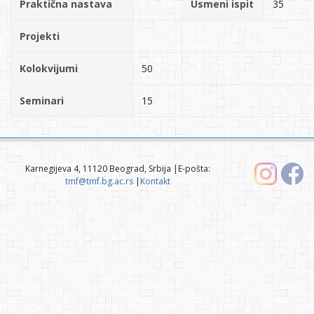
Praktična nastava
Usmeni ispit
35
Projekti
Kolokvijumi
50
Seminari
15
Karnegijeva 4, 11120 Beograd, Srbija |E-pošta:
tmf@tmf.bg.ac.rs
|
Kontakt