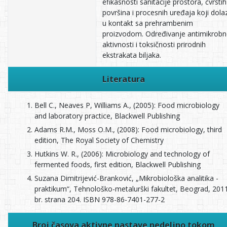
efikasnosti sanitacije prostora, čvrstih
površina i procesnih uređaja koji dola
u kontakt sa prehrambenim
proizvodom. Određivanje antimikrobn
aktivnosti i toksičnosti prirodnih
ekstrakata biljaka.
Literatura
Bell C., Neaves P, Williams A., (2005): Food microbiology
and laboratory practice, Blackwell Publishing
Adams R.M., Moss O.M., (2008): Food microbiology, third
edition, The Royal Society of Chemistry
Hutkins W. R., (2006): Microbiology and technology of
fermented foods, first edition, Blackwell Publishing
Suzana Dimitrijević-Branković, „Mikrobiološka analitika -
praktikum“, Tehnološko-metalurški fakultet, Beograd, 201
br. strana 204. ISBN 978-86-7401-277-2
Broj časova aktivne nastave nedeljno tokom