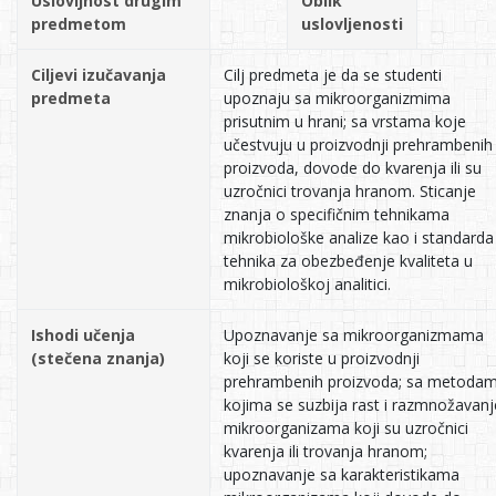
Uslovljnost drugim
Oblik
predmetom
uslovljenosti
Ciljevi izučavanja
Cilj predmeta je da se studenti
predmeta
upoznaju sa mikroorganizmima
prisutnim u hrani; sa vrstama koje
učestvuju u proizvodnji prehrambenih
proizvoda, dovode do kvarenja ili su
uzročnici trovanja hranom. Sticanje
znanja o specifičnim tehnikama
mikrobiološke analize kao i standarda 
tehnika za obezbeđenje kvaliteta u
mikrobiološkoj analitici.
Ishodi učenja
Upoznavanje sa mikroorganizmama
(stečena znanja)
koji se koriste u proizvodnji
prehrambenih proizvoda; sa metoda
kojima se suzbija rast i razmnožavanj
mikroorganizama koji su uzročnici
kvarenja ili trovanja hranom;
upoznavanje sa karakteristikama