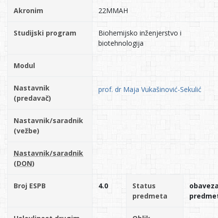
Akronim
22MMAH
Studijski program
Biohemijsko inženjerstvo i
biotehnologija
Modul
Nastavnik
prof. dr Maja Vukašinović-Sekulić
(predavač)
Nastavnik/saradnik
(vežbe)
Nastavnik/saradnik
(DON)
Broj ESPB
4.0
Status
obavez
predmeta
predme