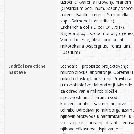
uzročnici kvarenja i trovanja hranom
(Clostridium botulinum, Staphylococc
aureus, Bacillus cereus, Salmonella
spp.. (Salmonella enteritidis),
Escherichia coli ( E. coli O157:H7),
Shigella spp., Listeria monocytogenes
Vibrio cholerae, plesni producenti
mikotoksina (Aspergillus, Penicillium,
Fusarium).
Sadržaj praktične
Standardi i propisi za projektovanje
nastave
mikrobiološke laboratorije. Oprema u
mikrobiološkoj laboratoriji. Pravila ra
u mikrobiološkoj laboratoriji. Metode
za određivanje mikrobiološke
ispravnosti analizi hrane i vode –
konvencionalne i savremene, brze
tehnike Određivanje mikroorganizama
njihovih proizvoda u namirnicama i u
vodi za piće. Ispitivanje dezinficijenasa
njihove efikasnosti. Ispitivanje