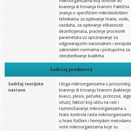
mikroorganizama koji dovode do
kvarenja ili trovanja hranom Paktična
znanja o specifičnim mikrobiološkim
tehnikama za ispitivanje hrane, vode,
vazduha, za ispitivanje efikasnosti
dezinficijenasa, praćenje procesnih
parametara uz upoznavanje sa
odgovarajućim nacionalnim i evropsk
zakonskim normama i postupcima za
obezbeđivanje kvaliteta.
Sadržaj predmeta
Sadržaj teorijske
Uloga mikroorganizama u proizvodnji
nastave
kvarenju ili trovanju hranom (bakterije
kvasci, plesni, pečurke, protozoe, alge
virusi); faktori koji utiču na rast i
razmnožavanje mikroorganizama u
hrani; kontrola rasta mikroorganizam
u hrani fizičkim i hemijskim metodama
vrste mikroorganizama koje su