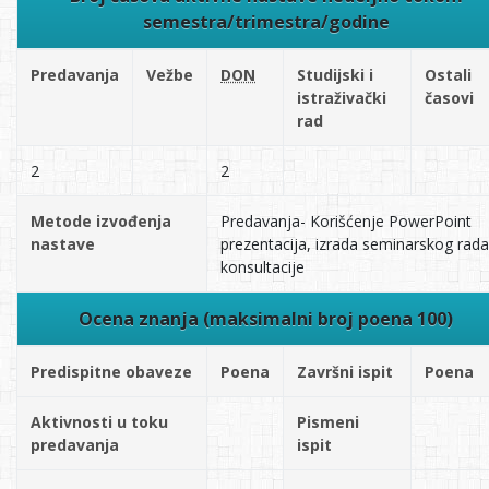
semestra/trimestra/godine
Predavanja
Vežbe
DON
Studijski i
Ostali
istraživački
časovi
rad
2
2
Metode izvođenja
Predavanja- Korišćenje PowerPoint
nastave
prezentacija, izrada seminarskog rada
konsultacije
Ocena znanja (maksimalni broj poena 100)
Predispitne obaveze
Poena
Završni ispit
Poena
Aktivnosti u toku
Pismeni
predavanja
ispit