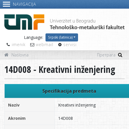
NAVIGACIJA
Language:
Srpski (latinica)
imenik
webmail
servisi
Naslovna
14D008 - Kreativni inženjering
Specifikacija predmeta
Naziv
Kreativni inženjering
Akronim
14D008