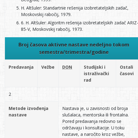
H. Altšuler: Standartnie rešenija izobretateljskih zadač,
Moskovskij rabočij, 1979.
6. H. Altšuler: Algoritm rešenija izobretateljskih zadač ARIZ
85-V, Moskovskij rabočij, 1973.
Broj časova aktivne nastave nedeljno tokom
semestra/trimestra/godine
Predavanja
Vežbe
DON
Studijski i
Ostali
istraživački
časovi
rad
2
Metode izvođenja
Nastava je, u zavisnosti od broja
nastave
slušalaca, mentorska ili frontalna.
Pored predavanja redovno se
održavaju i konsultacije. U toku
nastave, a naročito kroz vežbe,