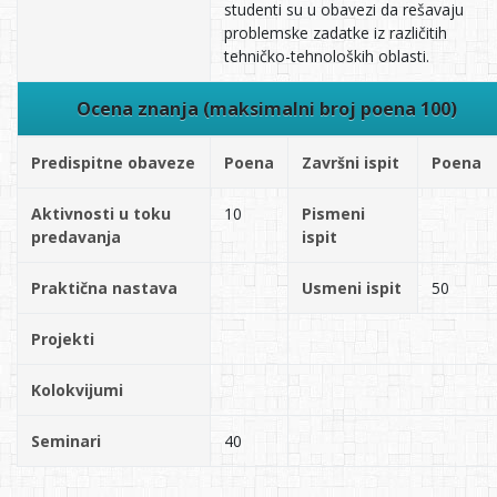
studenti su u obavezi da rešavaju
problemske zadatke iz različitih
tehničko-tehnoloških oblasti.
Ocena znanja (maksimalni broj poena 100)
Predispitne obaveze
Poena
Završni ispit
Poena
Aktivnosti u toku
10
Pismeni
predavanja
ispit
Praktična nastava
Usmeni ispit
50
Projekti
Kolokvijumi
Seminari
40