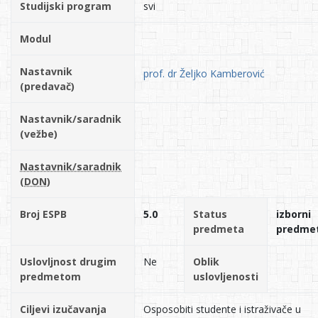
Studijski program
svi
Modul
Nastavnik
prof. dr Željko Kamberović
(predavač)
Nastavnik/saradnik
(vežbe)
Nastavnik/saradnik
(DON)
Broj ESPB
5.0
Status
izborni
predmeta
predme
Uslovljnost drugim
Ne
Oblik
predmetom
uslovljenosti
Ciljevi izučavanja
Osposobiti studente i istraživače u