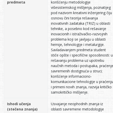
predmeta
korišćenju metodologije
višesistemskog mišljenja, poznatijeg
pod nazivom kreativni inženjering čiju
osnovu čini teorija rešavanja
inovativnih zadataka (TRIZ) u oblasti
tehnike, a posebno kod rešavanje
inovacionih i istraživačko-razvojnih
problema koji se javljaju u oblasti
hemije, tehnologije i metalurgije.
Savladavanjem predmeta student
stiče opšte i specifične sposobnosti: u
rešavanju problema uz upotrebu
naučnih metoda i postupaka, praćenj
savremenih dostignuća u struci;
korišćenje informaciono-
komunikacione tehnologije u praćenj
i primeni novih znanja, razvija kritičko 
samokritičko mišljenje.
Ishodi učenja
Usvajanje neophodnih znanja iz
(stečena znanja)
oblasti savremene metodologije