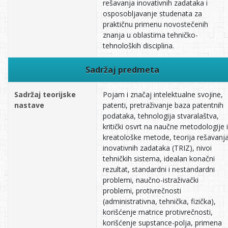
rešavanja inovativnih zadataka i
osposobljavanje studenata za
praktičnu primenu novostečenih
znanja u oblastima tehničko-
tehnoloških disciplina.
Sadržaj predmeta
Sadržaj teorijske
Pojam i značaj intelektualne svojine,
nastave
patenti, pretraživanje baza patentnih
podataka, tehnologija stvaralaštva,
kritički osvrt na naučne metodologije i
kreatološke metode, teorija rešavanj
inovativnih zadataka (TRIZ), nivoi
tehničkih sistema, idealan konačni
rezultat, standardni i nestandardni
problemi, naučno-istraživački
problemi, protivrečnosti
(administrativna, tehnička, fizička),
korišćenje matrice protivrečnosti,
korišćenje supstance-polja, primena