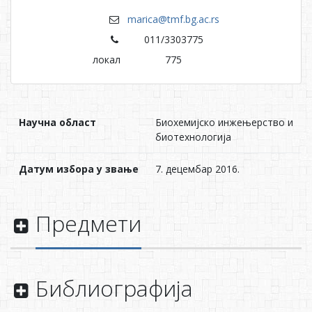
marica@tmf.bg.ac.rs
011/3303775
локал
775
Научна област
Биохемијско инжењерство и
биотехнологија
Датум избора у звање
7. децембар 2016.
Предмети
Библиографија