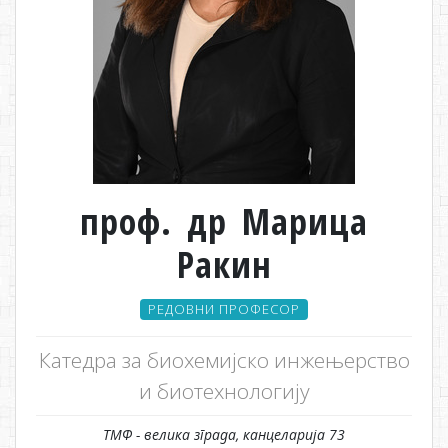
проф. др Марица
Ракин
РЕДОВНИ ПРОФЕСОР
Катедра за биохемијско инжењерство
и биотехнологију
ТМФ - велика зграда, канцеларија 73