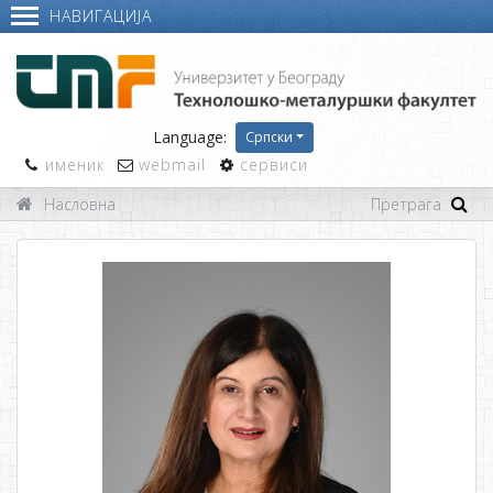
НАВИГАЦИЈА
Language:
Српски
именик
webmail
сервиси
Насловна