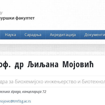
Наука
Сарадња
Акредитација
Документ
оф. др Љиљана Мојовић
дра за биохемијско инжењерство и биотехнол
велика зграда, канцеларија 72
mojovic@tmf.bg.ac.rs