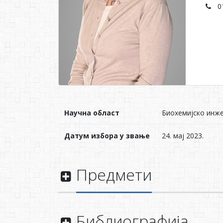
0
Научна област
Биохемијско инж
Датум избора у звање
24. мај 2023.
Предмети
Библиографија