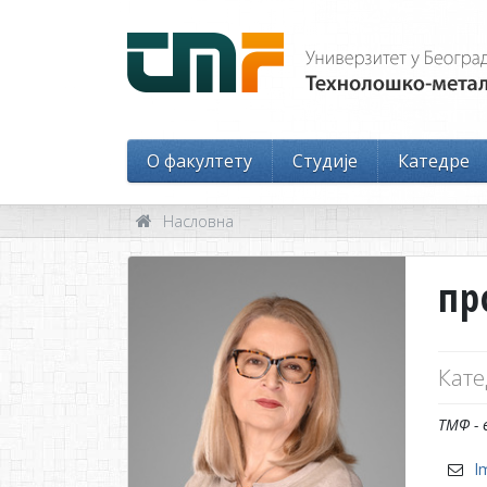
O факултету
Студије
Катедре
Насловна
пр
Кате
ТМФ - 
l