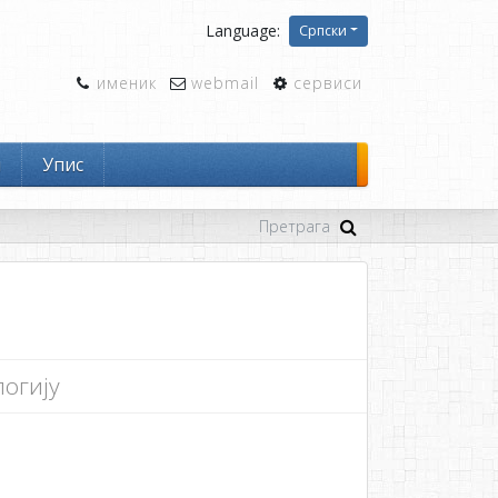
Language:
Српски
именик
webmail
сервиси
и
Упис
огију