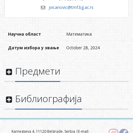
jvicanovic@tmf.bg.ac.rs
Научна област
Математика
Датум избора у звање
October 28, 2024
Предмети
Библиографија
Karnegijeva 4, 11120 Belgrade, Serbia |E-mail: