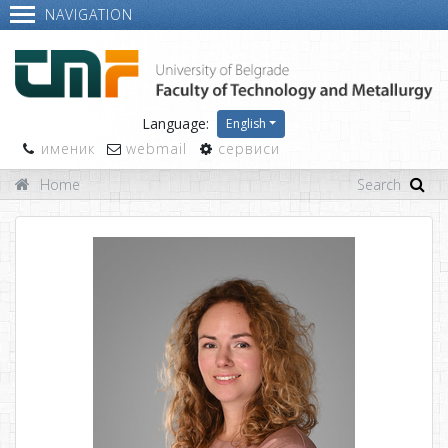
NAVIGATION
Language:
English
именик
webmail
сервиси
Home