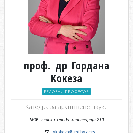
проф. др Гордана
Кокеза
РЕДОВНИ ПРОФЕСОР
Катедра за друштвене науке
ТМФ - велика зграда, канцеларија 210
gkokeza@tmf.bg.ac.rs