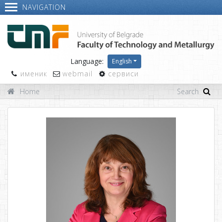
NAVIGATION
Language:
English
именик
webmail
сервиси
Home