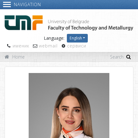
NAVIGATION
Language:
English
именик
webmail
сервиси
Home