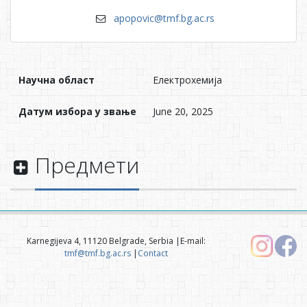
apopovic@tmf.bg.ac.rs
Научна област
Електрохемијa
Датум избора у звање
June 20, 2025
Предмети
Karnegijeva 4, 11120 Belgrade, Serbia |E-mail:
tmf@tmf.bg.ac.rs
|
Contact