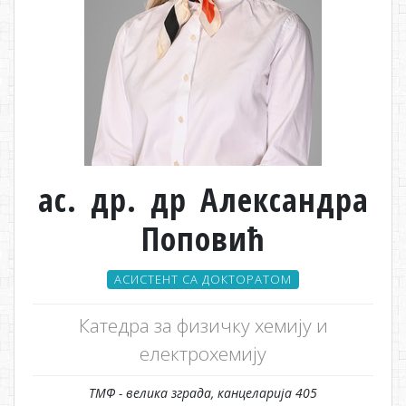
ас. др. др Александра
Поповић
АСИСТЕНТ СА ДОКТОРАТОМ
Катедра за физичку хемију и
електрохемију
ТМФ - велика зграда, канцеларија 405