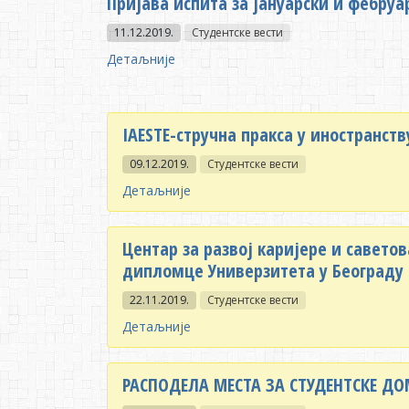
Пријава испита за јануарски и фебруар
11.12.2019.
Студентске вести
Детаљније
IAESTE-стручна пракса у иностранств
09.12.2019.
Студентске вести
Детаљније
Центар за развој каријере и савето
дипломце Универзитета у Београду 
22.11.2019.
Студентске вести
Детаљније
РАСПОДЕЛА МЕСТА ЗА СТУДЕНТСКЕ Д