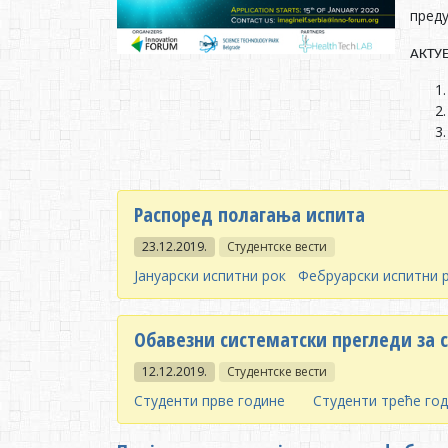
пред
АКТУ
Распоред полагања испита
23.12.2019.
Студентске вести
Јануарски испитни рок
Фебруарски испитни 
Обавезни систематски прегледи за с
12.12.2019.
Студентске вести
Студенти прве године
Студенти треће го