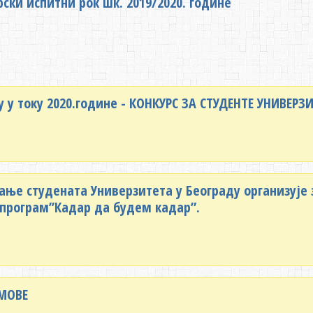
ски испитни рок шк. 2019/2020. године
у у току 2020.године - КОНКУРС ЗА СТУДЕНТЕ УНИВЕРЗ
вање студената Универзитета у Београду организује
програм’’Кадар да будем кадар”.
ОМОВЕ