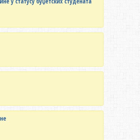
ине у статусу буџетских студената
ине