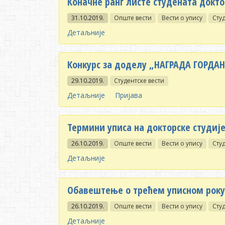
Коначне ранг листе студената доктор
31.10.2019.
Опште вести
Вести о упису
Студ
Детаљније
Конкурс за доделу „НАГРАДA ГОРД
29.10.2019.
Студентске вести
Детаљније
Пријава
Термини уписа на докторске студије
26.10.2019.
Опште вести
Вести о упису
Студ
Детаљније
Обавештење о трећем уписном року 
26.10.2019.
Опште вести
Вести о упису
Студ
Детаљније