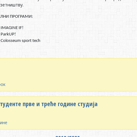
узетништву.
ЕЛНИ ПРОГРАМИ:
IMAGINE IF!
ParkUP!
Colosseum sport tech
рок
туденте прве и треће године студија
дине