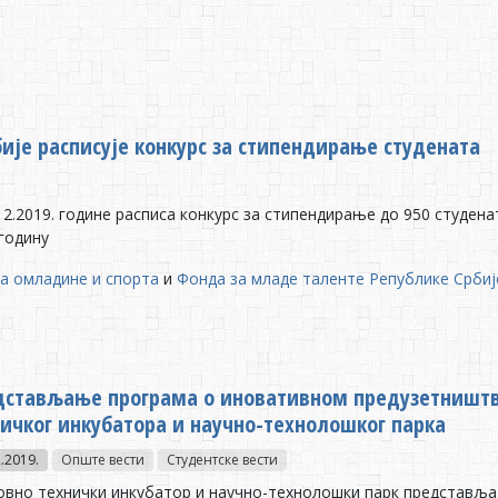
ије расписује конкурс за стипендирање студената
12.2019. године расписа конкурс за стипендирање до 950 студен
 годину
а омладине и спорта
и
Фонда за младе таленте Републике Србиј
дстављање програма о иновативном предузетништву
ичког инкубатора и научно-технолошког парка
.2019.
Опште вести
Студентске вести
вно технички инкубатор и научно-технолошки парк представља