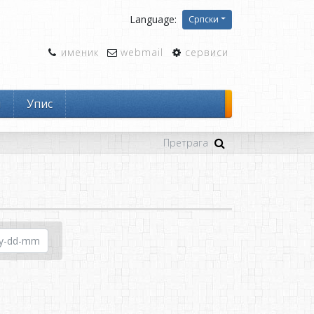
Language:
Српски
именик
webmail
сервиси
и
Упис