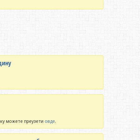
дину
року можете преузети
овде
.