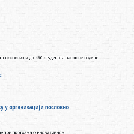
ата основних и до 460 студената завршне године
е
 у организацији пословно
ју три програма о иновативном