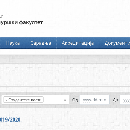
Наука
Сарадња
Акредитација
Документ
×
Студентске вести
×
Од
До
019/2020.