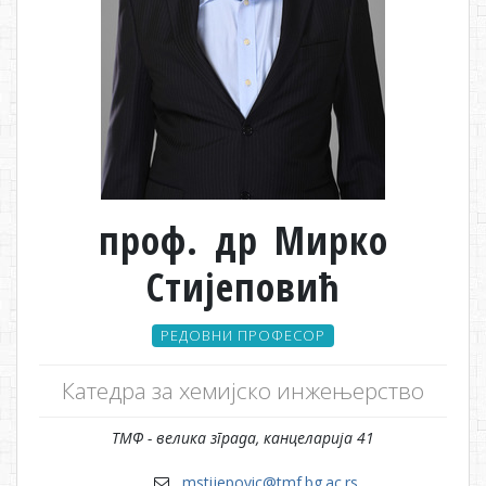
проф. др Мирко
Стијеповић
РЕДОВНИ ПРОФЕСОР
Катедра за хемијско инжењерство
ТМФ - велика зграда, канцеларија 41
mstijepovic@tmf.bg.ac.rs