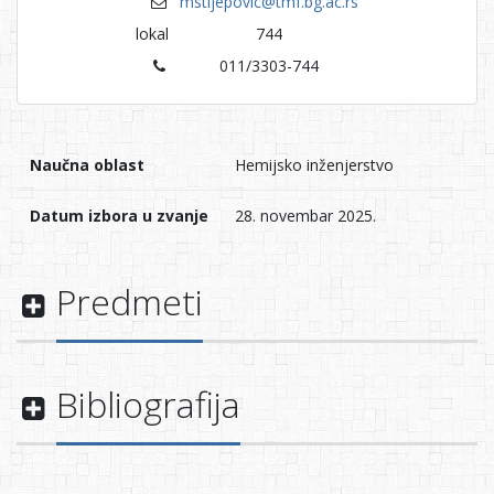
mstijepovic@tmf.bg.ac.rs
lokal
744
011/3303-744
Naučna oblast
Hemijsko inženjerstvo
Datum izbora u zvanje
28. novembar 2025.
Predmeti
Bibliografija