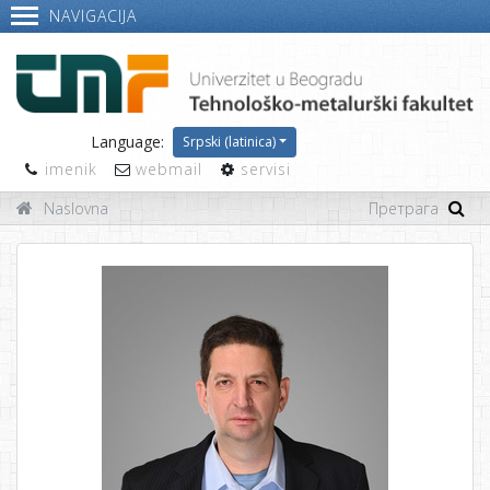
NAVIGACIJA
Language:
Srpski (latinica)
imenik
webmail
servisi
Naslovna