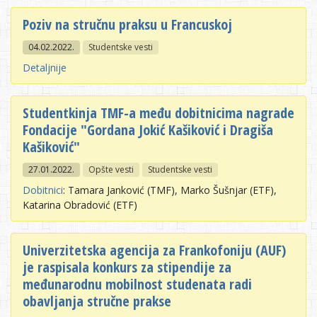
Poziv na stručnu praksu u Francuskoj
04.02.2022.
Studentske vesti
Detaljnije
Studentkinja TMF-a među dobitnicima nagrade
Fondacije "Gordana Jokić Kašiković i Dragiša
Kašiković"
27.01.2022.
Opšte vesti
Studentske vesti
Dobitnici
: Tamara Janković (TMF), Marko Šušnjar (ETF),
Katarina Obradović (ETF)
Univerzitetska agencija za Frankofoniju (AUF)
je raspisala konkurs za stipendije za
međunarodnu mobilnost studenata radi
obavljanja stručne prakse