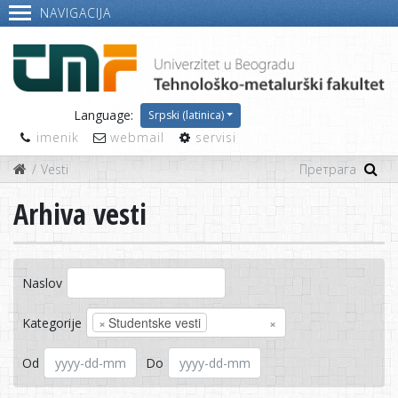
NAVIGACIJA
Language:
Srpski (latinica)
imenik
webmail
servisi
Vesti
Arhiva vesti
Naslov
×
Studentske vesti
×
Kategorije
Od
Do