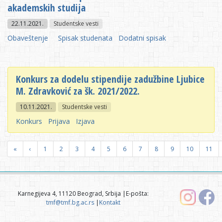
akademskih studija
22.11.2021.
Studentske vesti
Obaveštenje
Spisak studenata
Dodatni spisak
Konkurs za dodelu stipendije zadužbine Ljubice
M. Zdravković za šk. 2021/2022.
10.11.2021.
Studentske vesti
Konkurs
Prijava
Izjava
«
‹
1
2
3
4
5
6
7
8
9
10
11
Karnegijeva 4, 11120 Beograd, Srbija |E-pošta:
tmf@tmf.bg.ac.rs
|
Kontakt