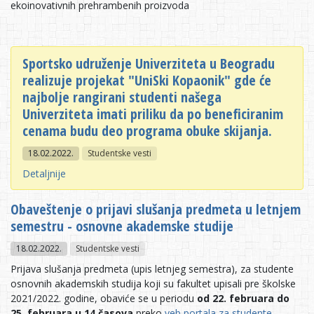
ekoinovativnih prehrambenih proizvoda
Sportsko udruženje Univerziteta u Beogradu
realizuje projekat "UniSki Kopaonik" gde će
najbolje rangirani studenti našega
Univerziteta imati priliku da po beneficiranim
cenama budu deo programa obuke skijanja.
18.02.2022.
Studentske vesti
Detaljnije
Obaveštenje o prijavi slušanja predmeta u letnjem
semestru - osnovne akademske studije
18.02.2022.
Studentske vesti
Prijava slušanja predmeta (upis letnjeg semestra), za studente
osnovnih akademskih studija koji su fakultet upisali pre školske
2021/2022. godine, obaviće se u periodu
od 22. februara do
25.
f
ebruara
u 14 časova
preko
veb portala za studente
.