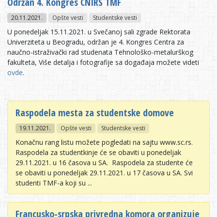
Održan 4. Kongres CNIRS TMF
20.11.2021.
Opšte vesti
Studentske vesti
U ponedeljak 15.11.2021. u Svečanoj sali zgrade Rektorata
Univerziteta u Beogradu, održan je 4. Kongres Centra za
naučno-istraživački rad studenata Tehnološko-metalurškog
fakulteta, Više detalja i fotografije sa događaja možete videti
ovde
.
Raspodela mesta za studentske domove
19.11.2021.
Opšte vesti
Studentske vesti
Konačnu rang listu možete pogledati na sajtu www.sc.rs.
Raspodela za studentkinje će se obaviti u ponedeljak
29.11.2021. u 16 časova u SA. Raspodela za studente će
se obaviti u ponedeljak 29.11.2021. u 17 časova u SA. Svi
studenti TMF-a koji su ...
Francusko-srpska privredna komora organizuje