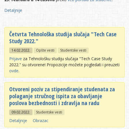
Detaljnije
Četvrta Tehnološka studija slučaja "Tech Case
Study 2022."
14.02.2022.
Opšte vesti
Studentske vesti
Prijave
za Tehnološku studiju slučaja "Tech Case Study
2022." su otvorene! Propozicije možete pogledati i preuzeti
ovde
.
Otvoreni poziv za stipendiranje studenata za
polaganje stručnog ispita za obavljanje
poslova bezbednosti i zdravlja na radu
09.02.2022.
Studentske vesti
Detaljnije
Obrazac