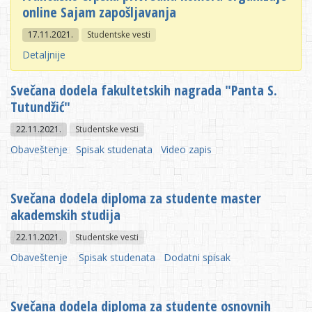
online Sajam zapošljavanja
17.11.2021.
Studentske vesti
Detaljnije
Svečana dodela fakultetskih nagrada "Panta S.
Tutundžić"
22.11.2021.
Studentske vesti
Obaveštenje
Spisak studenata
Video zapis
Svečana dodela diploma za studente master
akademskih studija
22.11.2021.
Studentske vesti
Obaveštenje
Spisak studenata
Dodatni spisak
Svečana dodela diploma za studente osnovnih