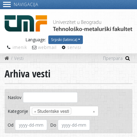
NAVIGACIJA
Language:
Srpski (latinica)
imenik
webmail
servisi
Vesti
Arhiva vesti
Naslov
×
Studentske vesti
×
Kategorije
Od
Do