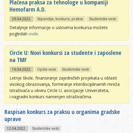
Plaćena praksa za tehnologe u kompaniji
Hemofarm A.D.
29.04.2022.
Stipendije, konkursi, prakse
Studentske vesti
Detaljnije informacije o uslovima konkursa možete
pogledati
ovde
.
Circle U: Novi konkursi za studente i zaposlene
na TMF
19.04.2022.
Opšte vesti
Studentske vesti
Letnje škole, finansiranje zajedničkih projekata u oblasti
visokog obrazovanja, formiranje interdisciplinarnih mreža
istraživača u okviru Circle U. asocijacije Univerziteta,
i nagradni konkurs namenjen istraživačima.
Raspisan konkurs za praksu u organima gradske
uprave
12.04.2022.
Studentske vesti