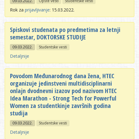
09.03.2022.
Opšte vesti
Studentske vesti
Rok za
prijavljivanje
: 15.03.2022.
Spiskovi studenata po predmetima za letnji
semestar, DOKTORSKE STUDIJE
09.03.2022.
Studentske vesti
Detaljnije
Povodom Međunarodnog dana žena, HTEC
organizuje jedinstveni multidisciplinarni
onlajn dvodnevni izazov pod nazivom HTEC
Idea Marathon - Strong Tech for Powerful
Women za studentkinje završnih godina
studija
09.03.2022.
Studentske vesti
Detaljnije