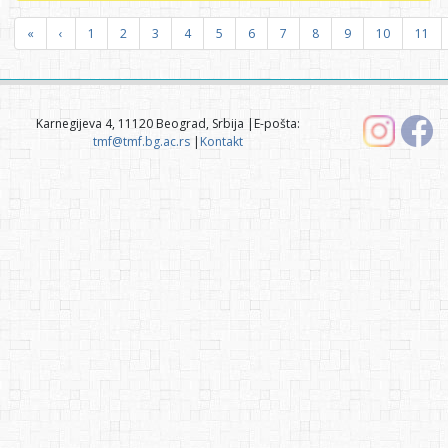
«
‹
1
2
3
4
5
6
7
8
9
10
11
Karnegijeva 4, 11120 Beograd, Srbija |E-pošta:
tmf@tmf.bg.ac.rs
|
Kontakt