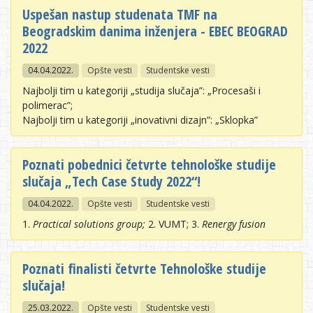
Uspešan nastup studenata TMF na
Beogradskim danima inženjera - EBEC BEOGRAD
2022
04.04.2022.
Opšte vesti
Studentske vesti
Najbolji tim u kategoriji „studija slučaja”: „Procesaši i
polimerac”;
Najbolji tim u kategoriji „inovativni dizajn”: „Sklopka”
Poznati pobednici četvrte tehnološke studije
slučaja „Tech Case Study 2022“!
04.04.2022.
Opšte vesti
Studentske vesti
1.
Practical solutions group;
2. VUMT; 3.
Renergy fusion
Poznati finalisti četvrte Tehnološke studije
slučaja!
25.03.2022.
Opšte vesti
Studentske vesti