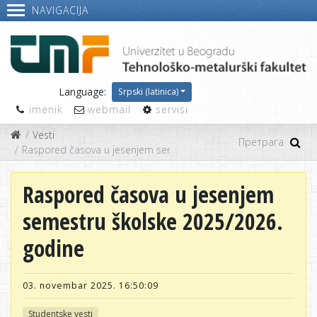
NAVIGACIJA
Language:
Srpski (latinica)
imenik
webmail
servisi
Vesti
Raspored časova u jesenjem semestru školske 2025/2026. godi
Raspored časova u jesenjem
semestru školske 2025/2026.
godine
03. novembar 2025. 16:50:09
Studentske vesti