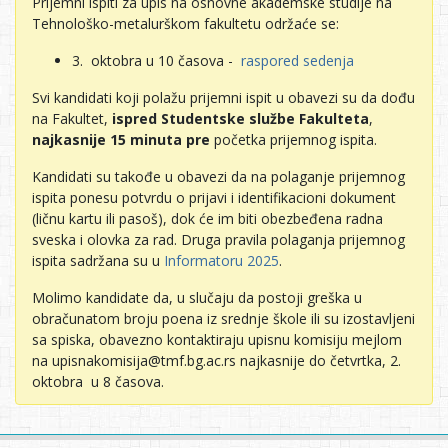
Prijemni ispiti za upis na osnovne akademske studije na
Tehnološko-metalurškom fakultetu održaće se:
3. oktobra u 10 časova -
raspored sedenja
Svi kandidati koji polažu prijemni ispit u obavezi su da dođu
na Fakultet,
ispred
Studentske službe Fakulteta
,
najkasnije
15
minuta
pre
početka prijemnog ispita.
Kandidati su takođe u obavezi da na polaganje prijemnog
ispita ponesu potvrdu o prijavi i identifikacioni dokument
(ličnu kartu ili pasoš), dok će im biti obezbeđena radna
sveska i olovka za rad. Druga pravila polaganja prijemnog
ispita sadržana su u
Informatoru 2025
.
Molimo kandidate da, u slučaju da postoji greška u
obračunatom broju poena iz srednje škole ili su izostavljeni
sa spiska, obavezno kontaktiraju upisnu komisiju mejlom
na upisnakomisija@tmf.bg.ac.rs najkasnije do četvrtka, 2.
oktobra u 8 časova.