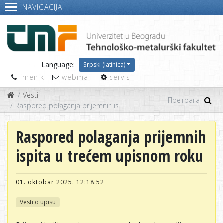
NAVIGACIJA
Language:
Srpski (latinica)
imenik
webmail
servisi
Vesti
Raspored polaganja prijemnih ispita u trećem upisnom roku
Raspored polaganja prijemnih
ispita u trećem upisnom roku
01. oktobar 2025. 12:18:52
Vesti o upisu