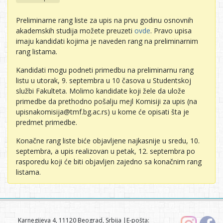
Preliminarne rang liste za upis na prvu godinu osnovnih
akademskih studija možete preuzeti
ovde
. Pravo upisa
imaju kandidati kojima je naveden rang na preliminarnim
rang listama.
Kandidati mogu podneti primedbu na preliminarnu rang
listu u utorak, 9. septembra u 10 časova u Studentskoj
službi Fakulteta. Molimo kandidate koji žele da ulože
primedbe da prethodno pošalju mejl Komisiji za upis (na
upisnakomisija@tmf.bg.ac.rs) u kome će opisati šta je
predmet primedbe.
Konačne rang liste biće objavljene najkasnije u sredu, 10.
septembra, a upis realizovan u petak, 12. septembra po
rasporedu koji će biti objavljen zajedno sa konačnim rang
listama.
Karnegijeva 4, 11120 Beograd, Srbija |E-pošta: