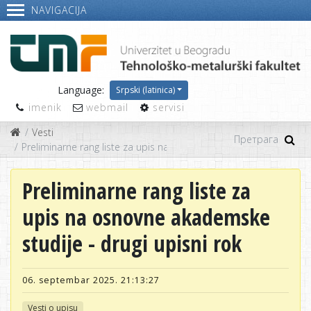
NAVIGACIJA
Language:
Srpski (latinica)
imenik
webmail
servisi
Vesti
Preliminarne rang liste za upis na osnovne akademske studije - d
Preliminarne rang liste za
upis na osnovne akademske
studije - drugi upisni rok
06. septembar 2025. 21:13:27
Vesti o upisu