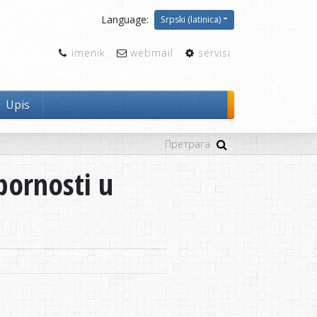
Language:
Srpski (latinica)
imenik
webmail
servisi
Upis
pornosti u