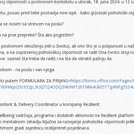
j otpornosti u poslovnom kontekstu u utorak, 18. juna 2024. u 12 sa
etu, posao pred tebe postavlja novi ispit - kako (p)ostati psihološki o
da se nosim sa stresom na poslu?
 na prve prepreke? Šta ako pogrešim?
oslovnom okruženju (niti u životu), ali ono što je u potpunosti u naš
, a na sopstvenoj psihološkoj otpornosti se radi! Ona čvrsto stoji na 
ova saznaš šta treba da radiš i na šta da obratiš pažnju da
sobom - na poslu i van njega.
kafici putem FORMULARA ZA PRIJAVU<
https://forms.office.com/Pages
_VIY69MqsQ5c932p_9UQTQ4ODQ3Vk9WTzhTNkk4Uk05TTg4NFg5SS4
Content & Delivery Coordinator u kompaniji Rezilient.
llbeing sadržaja, programa i dodatnih aktivnosti na Rezilient platformi 
 o mentalnom zdravlju ključna za razvijanje psihološke otpornosti pri
timom gradi zajednicu rezilijentnih pojedinaca.