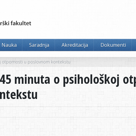
Nauka
Saradnja
Akreditacija
Dokumenti
j otpornosti u poslovnom kontekstu
45 minuta o psihološkoj ot
ntekstu