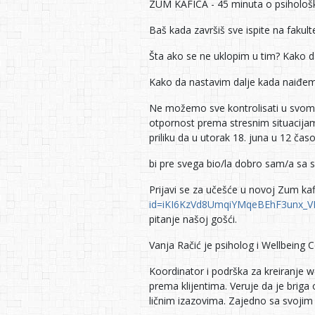
ZUM KAFICA - 45 minuta o psihološko
Baš kada završiš sve ispite na fakult
Šta ako se ne uklopim u tim? Kako 
Kako da nastavim dalje kada naiđem
Ne možemo sve kontrolisati u svom p
otpornost prema stresnim situacijama
priliku da u utorak 18. juna u 12 čas
bi pre svega bio/la dobro sam/a sa 
Prijavi se za učešće u novoj Zum 
id=iKI6KzVd8UmqiYMqeBEhF3unx
pitanje našoj gošći.
Vanja Račić je psiholog i Wellbeing 
Koordinator i podrška za kreiranje we
prema klijentima. Veruje da je briga
ličnim izazovima. Zajedno sa svojim 