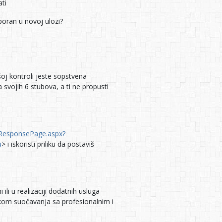
ti
tporan u novoj ulozi?
oj kontroli jeste sopstvena
svojih 6 stubova, a ti ne propusti
/ResponsePage.aspx?
u
> i iskoristi priliku da postaviš
ili u realizaciji dodatnih usluga
likom suočavanja sa profesionalnim i