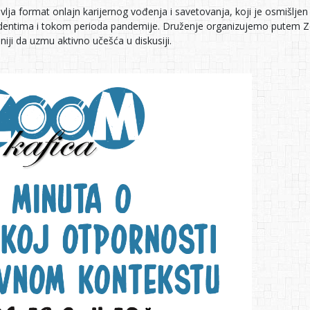
avlja format onlajn karijernog vođenja i savetovanja, koji je osmišljen
udentima i tokom perioda pandemije. Druženje organizujemo putem Z
aniji da uzmu aktivno učešća u diskusiji.