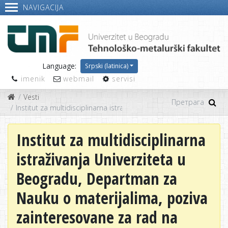
NAVIGACIJA
Language:
Srpski (latinica)
imenik
webmail
servisi
Vesti
Institut za multidisciplinarna istraživanja Univerziteta u Beogr
Institut za multidisciplinarna
istraživanja Univerziteta u
Beogradu, Departman za
Nauku o materijalima, poziva
zainteresovane za rad na