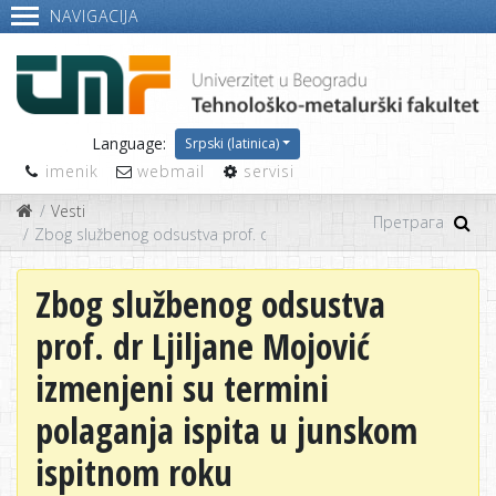
NAVIGACIJA
Language:
Srpski (latinica)
imenik
webmail
servisi
Vesti
Zbog službenog odsustva prof. dr Ljiljane Mojović izmenjeni su t
Zbog službenog odsustva
prof. dr Ljiljane Mojović
izmenjeni su termini
polaganja ispita u junskom
ispitnom roku