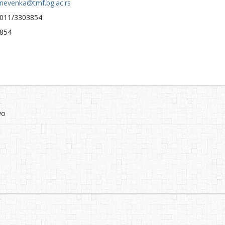
nevenka@tmf.bg.ac.rs
011/3303854
854
vo