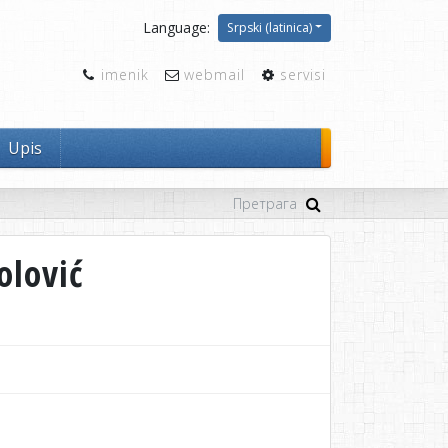
Language:
Srpski (latinica)
imenik
webmail
servisi
Upis
olović