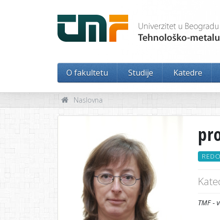
O fakultetu
Studije
Katedre
Naslovna
pr
REDO
Kate
TMF - v