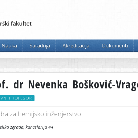
Nauka
Saradnja
Akreditacija
Dokumenti
of. dr Nevenka Bošković-Vrag
VNI PROFESOR
dra za hemijsko inženjerstvo
elika zgrada, kancelarija 44