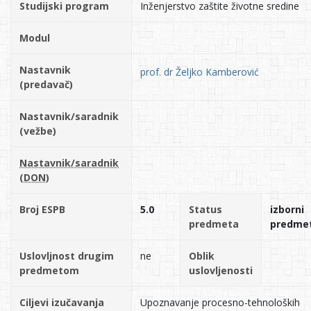
Studijski program
Inženjerstvo zaštite životne sredine
Modul
Nastavnik
prof. dr Željko Kamberović
(predavač)
Nastavnik/saradnik
(vežbe)
Nastavnik/saradnik
(DON)
Broj ESPB
5.0
Status
izborni
predmeta
predme
Uslovljnost drugim
ne
Oblik
predmetom
uslovljenosti
Ciljevi izučavanja
Upoznavanje procesno-tehnoloških