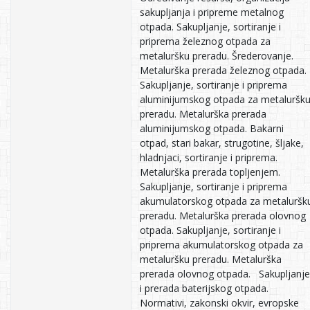
sakupljanja i pripreme metalnog
otpada. Sakupljanje, sortiranje i
priprema železnog otpada za
metaluršku preradu. Šrederovanje.
Metalurška prerada železnog otpada.
Sakupljanje, sortiranje i priprema
aluminijumskog otpada za metaluršk
preradu. Metalurška prerada
aluminijumskog otpada. Bakarni
otpad, stari bakar, strugotine, šljake,
hladnjaci, sortiranje i priprema.
Metalurška prerada topljenjem.
Sakupljanje, sortiranje i priprema
akumulatorskog otpada za metaluršk
preradu. Metalurška prerada olovnog
otpada. Sakupljanje, sortiranje i
priprema akumulatorskog otpada za
metaluršku preradu. Metalurška
prerada olovnog otpada. Sakupljanje
i prerada baterijskog otpada.
Normativi, zakonski okvir, evropske