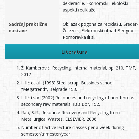
dekleracije. Ekonomski i ekološki
aspekti reciklaže.
Sadržaj praktične
Obilazak pogona za reciklažu, Šreder-
nastave
Železnik, Elektronski otpad Beograd,
Pomoravka ili sl.
Literatura
Ž. Kamberović, Recycling, Internal material, pp. 210, TMF,
2012
I. Ilić et al.. (1998):Steel scrap, Bussines school
"Megatrend", Belgrade 153.
I. Ilić i sar. (2002):Resources and recycling of non-ferrous
secondary raw materials, IBB Bor, 152.
Rao, S.R., Resource Recovery and Recycling from
Metallurgical Wastes, ELSEVIER, 2006.
Number of active lecture classes per a week during
semester/trimester/year