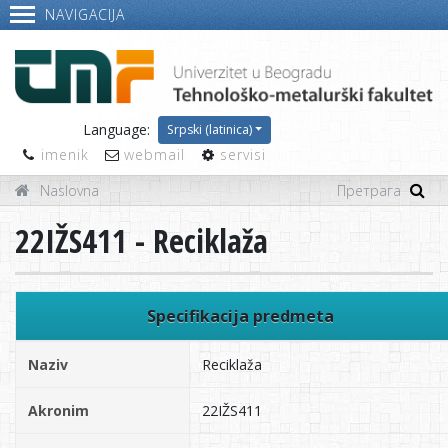
NAVIGACIJA
Language:
Srpski (latinica)
imenik
webmail
servisi
Naslovna
22IŽS411 - Reciklaža
Specifikacija predmeta
Naziv
Reciklaža
Akronim
22IŽS411