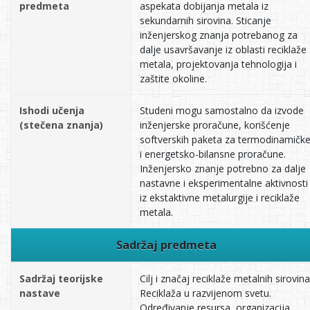
predmeta
aspekata dobijanja metala iz
sekundarnih sirovina. Sticanje
inženjerskog znanja potrebanog za
dalje usavršavanje iz oblasti reciklaže
metala, projektovanja tehnologija i
zaštite okoline.
Ishodi učenja
Studeni mogu samostalno da izvode
(stečena znanja)
inženjerske proračune, korišćenje
softverskih paketa za termodinamičk
i energetsko-bilansne proračune.
Inženjersko znanje potrebno za dalje
nastavne i eksperimentalne aktivnosti
iz ekstaktivne metalurgije i reciklaže
metala.
Sadržaj predmeta
Sadržaj teorijske
Cilj i značaj reciklaže metalnih sirovina
nastave
Reciklaža u razvijenom svetu.
Određivanje resursa, organizacija