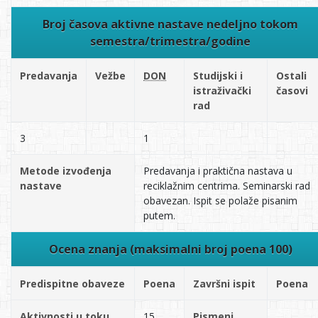
Broj časova aktivne nastave nedeljno tokom
semestra/trimestra/godine
Predavanja
Vežbe
DON
Studijski i
Ostali
istraživački
časovi
rad
3
1
Metode izvođenja
Predavanja i praktična nastava u
nastave
reciklažnim centrima. Seminarski rad
obavezan. Ispit se polaže pisanim
putem.
Ocena znanja (maksimalni broj poena 100)
Predispitne obaveze
Poena
Završni ispit
Poena
Aktivnosti u toku
15
Pismeni