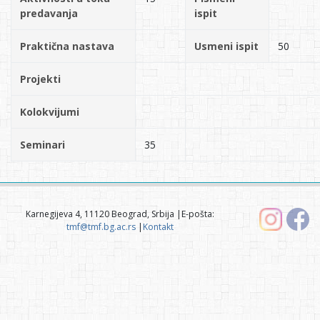
predavanja
ispit
Praktična nastava
Usmeni ispit
50
Projekti
Kolokvijumi
Seminari
35
Karnegijeva 4, 11120 Beograd, Srbija |E-pošta:
tmf@tmf.bg.ac.rs
|
Kontakt