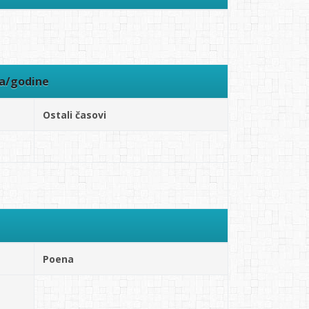
ra/godine
Ostali časovi
Poena