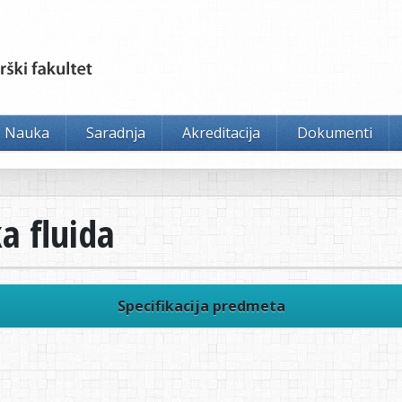
Nauka
Saradnja
Akreditacija
Dokumenti
a fluida
Specifikacija predmeta