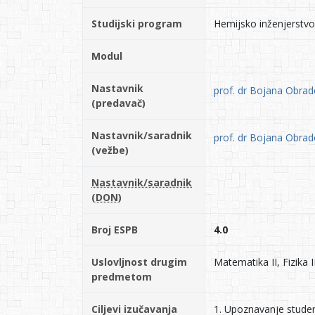
Studijski program
Hemijsko inženjerstvo
Modul
Nastavnik
prof. dr Bojana Obrad
(predavač)
Nastavnik/saradnik
prof. dr Bojana Obrad
(vežbe)
Nastavnik/saradnik
(DON)
Broj ESPB
4.0
Uslovljnost drugim
Matematika II, Fizika I
predmetom
Ciljevi izučavanja
1. Upoznavanje studen