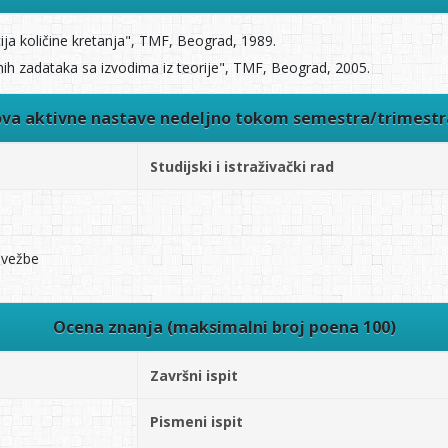
ija količine kretanja", TMF, Beograd, 1989.
nih zadataka sa izvodima iz teorije", TMF, Beograd, 2005.
ova aktivne nastave nedeljno tokom semestra/trimest
Studijski i istraživački rad
 vežbe
Ocena znanja (maksimalni broj poena 100)
Završni ispit
Pismeni ispit