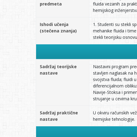
predmeta
fluida vezanih za prak
hemijskog inženjerstv
Ishodi učenja
1. Studenti su stekli 
(stečena znanja)
mehanike fluida i time
stekli teorijsku osnov
Sadržaj teorijske
Nastavni program pred
nastave
stavljen naglasak na h
svojstva fluida; fluidi
diferencijalnom obliku
Navije-Stoksa i primen
strujanje u cevima kr
Sadržaj praktične
U okviru računskih vež
nastave
hemijske tehnologije.