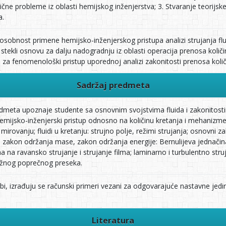
tične probleme iz oblasti hemijskog inženjerstva; 3. Stvaranje teorijs
a.
sposobnost primene hemijsko-inženjerskog pristupa analizi strujanja flu
 stekli osnovu za dalju nadogradnju iz oblasti operacija prenosa količ
u za fenomenološki pristup uporednoj analizi zakonitosti prenosa količ
Sadržaj predmeta
meta upoznaje studente sa osnovnim svojstvima fluida i zakonitostim
emijsko-inženjerski pristup odnosno na količinu kretanja i mehanizme 
 u mirovanju; fluidi u kretanju: strujno polje, režimi strujanja; osnovni
: zakon održanja mase, zakon održanja energije: Bernulijeva jednačina
a na ravansko strujanje i strujanje filma; laminarno i turbulentno str
užnog poprečnog preseka.
bi, izrađuju se računski primeri vezani za odgovarajuće nastavne jedin
Literatura