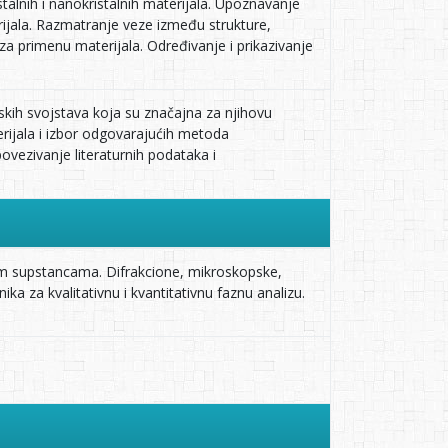
talnih i nanokristalnih materijala. Upoznavanje
ijala. Razmatranje veze između strukture,
 za primenu materijala. Određivanje i prikazivanje
ijskih svojstava koja su značajna za njihovu
ijala i izbor odgovarajućih metoda
 povezivanje literaturnih podataka i
rstim supstancama. Difrakcione, mikroskopske,
ka za kvalitativnu i kvantitativnu faznu analizu.