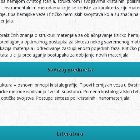
a hemijom čvrstog stanja, strukturom i svojstvima kristalnih, polikris
 i instrumentalnim metodama koje se koriste za karakterizaciju mater
ije, tipa hemijske veze i fizičko-hemijskih svojstava koja su značajna
erijala.
i praktičnih znanja o strukturi materijala za objašnjavanje fizičko-hem
predlaganja optimalnog postupka za sintezu nekog savremenog mater
fikacija materijala i određivanje zastupljenosti pojedinih faza. Kritičko
tata u cilju predlaganja postupaka za dobijanje novih materijala.
Sadržaj predmeta
struktura – osnovni principi kristalografije. Tipovi hemijskih veza u čv
čke metode ispitivanja čvrstih supstanci. Primena kristalografskih tehni
optička svojstva. Postupci sinteze polikristalnih i nanomaterijala.
Literatura