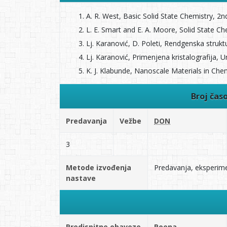
A. R. West, Basic Solid State Chemistry, 2n
L. E. Smart and E. A. Moore, Solid State Ch
Lj. Karanović, D. Poleti, Rendgenska struk
Lj. Karanović, Primenjena kristalografija,
K. J. Klabunde, Nanoscale Materials in Che
Broj čas
Predavanja
Vežbe
DON
3
Metode izvođenja
Predavanja, eksperimen
nastave
Predispitne obaveze
Poena