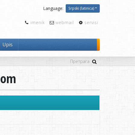
Language:
Srpski (latinica)
imenik
webmail
servisi
Upis
ijom