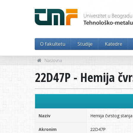
O fakultetu
Studije
Katedre
Naslovna
22D47P - Hemija čvr
Naziv
Hemija čvrstog stanja 
Akronim
22D47P