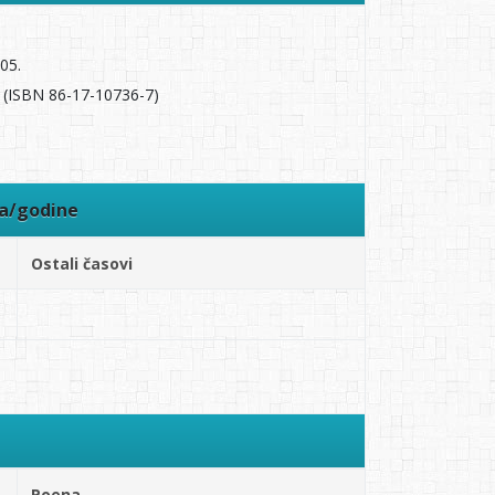
05.
. (ISBN 86-17-10736-7)
ra/godine
Ostali časovi
Poena