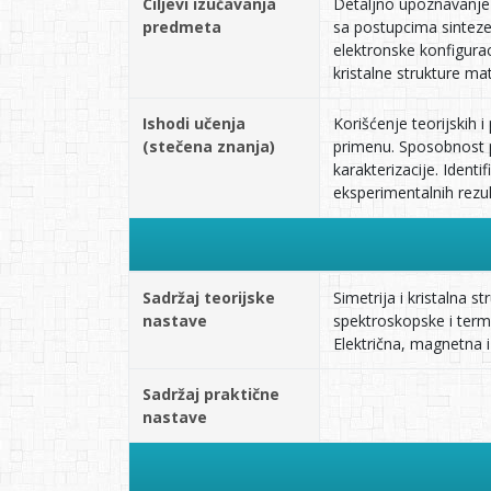
Ciljevi izučavanja
Detaljno upoznavanje s
predmeta
sa postupcima sinteze
elektronske konfigurac
kristalne strukture mat
Ishodi učenja
Korišćenje teorijskih 
(stečena znanja)
primenu. Sposobnost 
karakterizacije. Identi
eksperimentalnih rezul
Sadržaj teorijske
Simetrija i kristalna 
nastave
spektroskopske i termi
Električna, magnetna i 
Sadržaj praktične
nastave