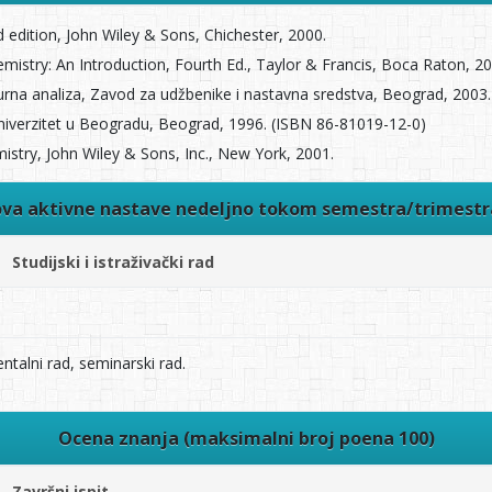
d edition, John Wiley & Sons, Chichester, 2000.
emistry: An Introduction, Fourth Ed., Taylor & Francis, Boca Raton, 20
turna analiza, Zavod za udžbenike i nastavna sredstva, Beograd, 2003
 Univerzitet u Beogradu, Beograd, 1996. (ISBN 86-81019-12-0)
mistry, John Wiley & Sons, Inc., New York, 2001.
ova aktivne nastave nedeljno tokom semestra/trimest
Studijski i istraživački rad
talni rad, seminarski rad.
Ocena znanja (maksimalni broj poena 100)
Završni ispit