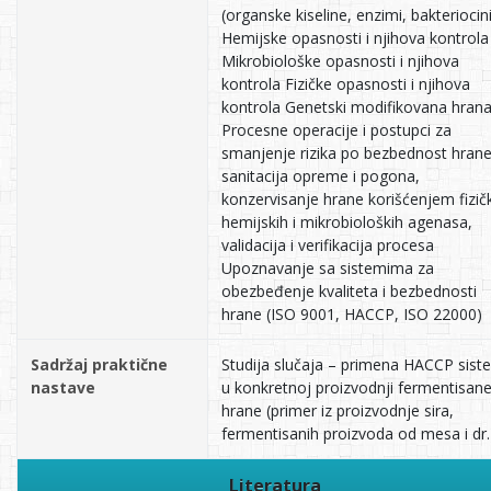
(organske kiseline, enzimi, bakteriocini
Hemijske opasnosti i njihova kontrola
Mikrobiološke opasnosti i njihova
kontrola Fizičke opasnosti i njihova
kontrola Genetski modifikovana hran
Procesne operacije i postupci za
smanjenje rizika po bezbednost hrane
sanitacija opreme i pogona,
konzervisanje hrane korišćenjem fizičk
hemijskih i mikrobioloških agenasa,
validacija i verifikacija procesa
Upoznavanje sa sistemima za
obezbeđenje kvaliteta i bezbednosti
hrane (ISO 9001, HACCP, ISO 22000)
Sadržaj praktične
Studija slučaja – primena HACCP sis
nastave
u konkretnoj proizvodnji fermentisan
hrane (primer iz proizvodnje sira,
fermentisanih proizvoda od mesa i dr.
Literatura