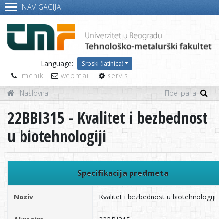
NAVIGACIJA
Language:
Srpski (latinica)
imenik
webmail
servisi
Naslovna
22BBI315 - Kvalitet i bezbednost
u biotehnologiji
Specifikacija predmeta
Naziv
Kvalitet i bezbednost u biotehnologiji