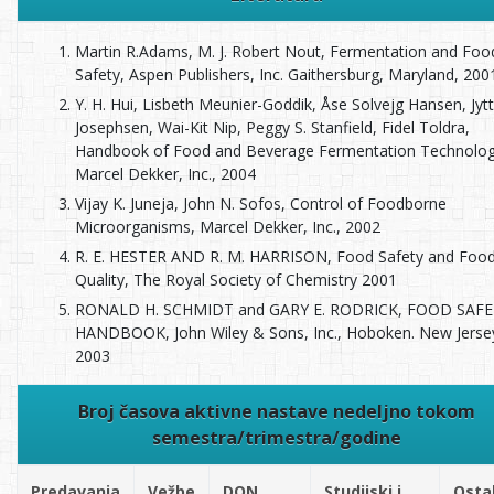
Martin R.Adams, M. J. Robert Nout, Fermentation and Foo
Safety, Aspen Publishers, Inc. Gaithersburg, Maryland, 200
Y. H. Hui, Lisbeth Meunier-Goddik, Åse Solvejg Hansen, Jyt
Josephsen, Wai-Kit Nip, Peggy S. Stanfield, Fidel Toldra,
Handbook of Food and Beverage Fermentation Technolog
Marcel Dekker, Inc., 2004
Vijay K. Juneja, John N. Sofos, Control of Foodborne
Microorganisms, Marcel Dekker, Inc., 2002
R. E. HESTER AND R. M. HARRISON, Food Safety and Foo
Quality, The Royal Society of Chemistry 2001
RONALD H. SCHMIDT and GARY E. RODRICK, FOOD SAF
HANDBOOK, John Wiley & Sons, Inc., Hoboken. New Jerse
2003
Broj časova aktivne nastave nedeljno tokom
semestra/trimestra/godine
Predavanja
Vežbe
DON
Studijski i
Ostal