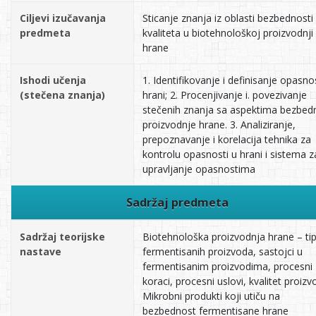
Ciljevi izučavanja
Sticanje znanja iz oblasti bezbednosti 
predmeta
kvaliteta u biotehnološkoj proizvodnji
hrane
Ishodi učenja
1. Identifikovanje i definisanje opasno
(stečena znanja)
hrani; 2. Procenjivanje i. povezivanje
stečenih znanja sa aspektima bezbed
proizvodnje hrane. 3. Analiziranje,
prepoznavanje i korelacija tehnika za
kontrolu opasnosti u hrani i sistema z
upravljanje opasnostima
Sadržaj predmeta
Sadržaj teorijske
Biotehnološka proizvodnja hrane – ti
nastave
fermentisanih proizvoda, sastojci u
fermentisanim proizvodima, procesni
koraci, procesni uslovi, kvalitet proizv
Mikrobni produkti koji utiču na
bezbednost fermentisane hrane