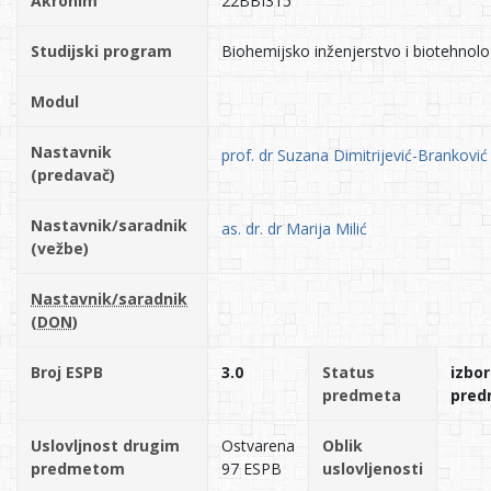
Akronim
22BBI315
Studijski program
Biohemijsko inženjerstvo i biotehnolo
Modul
Nastavnik
prof. dr Suzana Dimitrijević-Branković
(predavač)
Nastavnik/saradnik
as. dr. dr Marija Milić
(vežbe)
Nastavnik/saradnik
(DON)
Broj ESPB
3.0
Status
izbor
predmeta
pred
Uslovljnost drugim
Ostvarena
Oblik
predmetom
97 ESPB
uslovljenosti