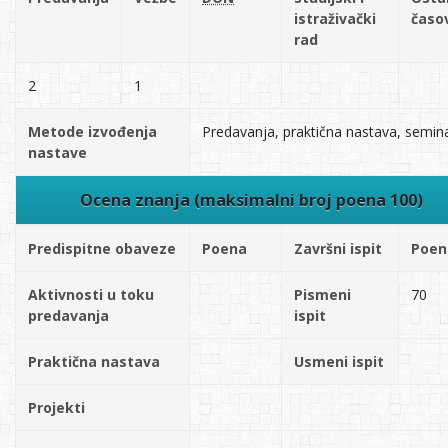
istraživački
časo
rad
2
1
Metode izvođenja
Predavanja, praktična nastava, semina
nastave
Ocena znanja (maksimalni broj poena 100)
Predispitne obaveze
Poena
Završni ispit
Poen
Aktivnosti u toku
Pismeni
70
predavanja
ispit
Praktična nastava
Usmeni ispit
Projekti