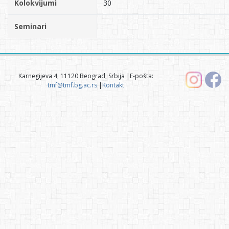
Kolokvijumi
30
Seminari
Karnegijeva 4, 11120 Beograd, Srbija |E-pošta:
tmf@tmf.bg.ac.rs
|
Kontakt