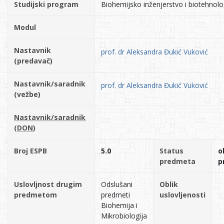
Studijski program
Biohemijsko inženjerstvo i biotehnolo
Modul
Nastavnik
prof. dr Aleksandra Đukić Vuković
(predavač)
Nastavnik/saradnik
prof. dr Aleksandra Đukić Vuković
(vežbe)
Nastavnik/saradnik
(DON)
Broj ESPB
5.0
Status
o
predmeta
p
Uslovljnost drugim
Odslušani
Oblik
predmetom
predmeti
uslovljenosti
Biohemija i
Mikrobiologija