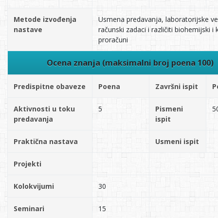
Metode izvođenja
Usmena predavanja, laboratorijske ve
nastave
računski zadaci i različiti biohemijski i 
proračuni
Ocena znanja (maksimalni broj poena 100)
Predispitne obaveze
Poena
Završni ispit
P
Aktivnosti u toku
5
Pismeni
5
predavanja
ispit
Praktična nastava
Usmeni ispit
Projekti
Kolokvijumi
30
Seminari
15