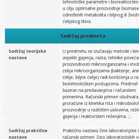
tehnološke parametre i bioreaktorsko
u cilju optimalne proizvodnje biomase
određenih metabolita i biljnog ili život
ćelijskog tkiva.
Sadržaj predmeta
Sadržaj teorijske
U predmetu se izučavaju metode i kine
nastave
aspekti gajenja, rasta, tehnike poveća
proizvodnosti mikroorganizama i imobi
ćelija mikroorganizama (bakterije, an
ćelije, biljne ćelije) radi korišćenja u ra
biotehnološkim postupcima. Predmet 
baziran na predavanjima i računskim
primerima. Računski primeri obuhvata
proračune iz kinetika rsta i mikrobiolo
proizvodnje u različitim uslovima, re
gajenja i reaktorskim rešenjima. ; ;
Sadržaj praktične
Praktičnu nastavu čine laboratorijske 
nastave
računski primeri. Deo laboratorijskih v