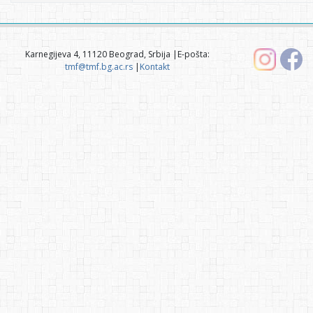
Karnegijeva 4, 11120 Beograd, Srbija |E-pošta:
tmf@tmf.bg.ac.rs
|
Kontakt