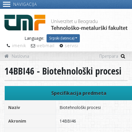
NAVIGACIJA
Language:
Srpski (latinica)
imenik
webmail
servisi
Naslovna
14BBI46 - Biotehnološki procesi
Specifikacija predmeta
Naziv
Biotehnološki procesi
Akronim
14BBI46