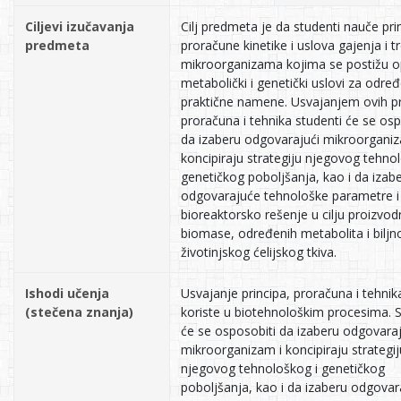
Ciljevi izučavanja
Cilj predmeta je da studenti nauče prin
predmeta
proračune kinetike i uslova gajenja i 
mikroorganizama kojima se postižu o
metabolički i genetički uslovi za odre
praktične namene. Usvajanjem ovih pr
proračuna i tehnika studenti će se osp
da izaberu odgovarajući mikroorganiz
koncipiraju strategiju njegovog tehno
genetičkog poboljšanja, kao i da izab
odgovarajuće tehnološke parametre i
bioreaktorsko rešenje u cilju proizvod
biomase, određenih metabolita i biljnog
životinjskog ćelijskog tkiva.
Ishodi učenja
Usvajanje principa, proračuna i tehnika
(stečena znanja)
koriste u biotehnološkim procesima. S
će se osposobiti da izaberu odgovaraj
mikroorganizam i koncipiraju strategij
njegovog tehnološkog i genetičkog
poboljšanja, kao i da izaberu odgovar