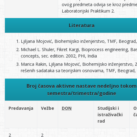
ovog predmeta odvija se kroz predme
Laboratorijski Praktikum 2.
Literatura
Ljiljana Mojović, Biohemijsko inženjerstvo, TMF, Beograd,
Michael L. Shuler, Fikret Kargi, Bioprocess engineering, Ba
concepts, sec. edition. 2002, PHI, India
Marica Rakin, Ljiljana Mojović, Biohemijsko inženjerstvo, 
rešenih ѕadataka sa teorijskim osnovama, TMF, Beograd,
Broj časova aktivne nastave nedeljno tokom
semestra/trimestra/godine
Predavanja
Vežbe
DON
Studijski i
O
istraživački
č
rad
2
2