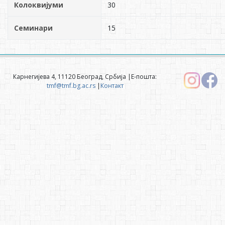
Колоквијуми
30
Семинари
15
Карнегијева 4, 11120 Београд, Србија |Е-пошта:
tmf@tmf.bg.ac.rs
|
Контакт