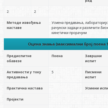
рад
2
2
Методе извођења
Усмена предавања, лабораторијс
наставе
рачунски задаци и различити био
кинетички прорачуни
Оцена знања (максимални број поена 1
Предиспитне
Поена
Завршни
обавезе
испит
Активности у току
5
Писмени
предавања
испит
Практична настава
Усмени исп
Пројекти