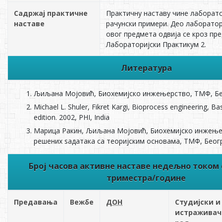
Садржај практичне
Практичну наставу чине лаборато
наставе
рачунски примери. Део лаборатор
овог предмета одвија се кроз пр
Лабораторијски Практикум 2.
Литература
Љиљана Мојовић, Биохемијско инжењерство, ТМФ, Бео
Michael L. Shuler, Fikret Kargi, Bioprocess engineering, Ba
edition. 2002, PHI, India
Марица Ракин, Љиљана Мојовић, Биохемијско инжење
решених ѕадатака са теоријским основама, ТМФ, Беогр
Број часова активне наставе недељно током
триместра/године
Предавања
Вежбе
ДОН
Студијски и
истраживач