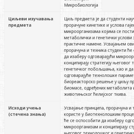
Микробиологија
Циљеви изучавања
Циљ предмета је да студенти нау
предмета
прорачуне кинетике и услова гај
микроорганизама којима се пост
метаболички и генетички услови 
практичне намене. Усвајањем ови
прорачуна и техника студенти ће
да изаберу одговарајући микроор
конципирају стратегију његовог 
генетичког побољшања, као и да
одговарајуће технолошке параме
биореакторско решење у циљу п
биомасе, одређених метаболита 
животињског ћелијског ткива.
Исходи учења
Усвајање принципа, прорачуна и т
(стечена знања)
користе у биотехнолошким проце
ће се оспособити да изаберу одг
микроорганизам и конципирају ст
његовог технолошког и генетич