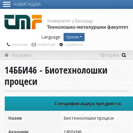
НАВИГАЦИЈА
Language:
Српски
именик
webmail
сервиси
Насловна
14ББИ46 - Биотехнолошки
процеси
Спецификација предмета
Назив
Биотехнолошки процеси
Акроним
14ББИ46