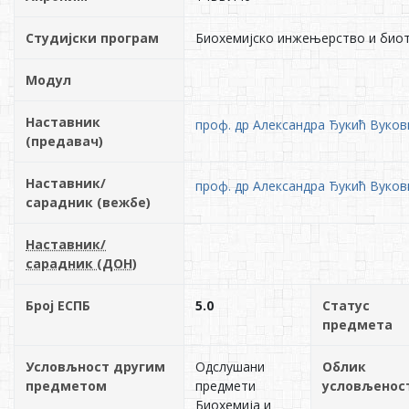
Студијски програм
Биохемијско инжењерство и биот
Модул
Наставник
проф. др Александра Ђукић Вуков
(предавач)
Наставник/
проф. др Александра Ђукић Вуков
сарадник (вежбе)
Наставник/
сарадник (ДОН)
Број ЕСПБ
5.0
Статус
предмета
Условљност другим
Одслушани
Облик
предметом
предмети
условљенос
Биохемија и