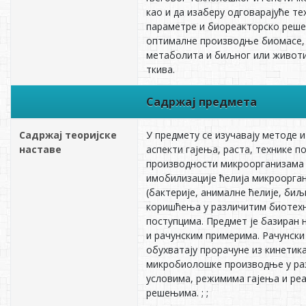
као и да изаберу одговарајуће т
параметре и биореакторско реш
оптималне производње биомасе,
метаболита и биљног или животи
ткива.
Садржај предмета
Садржај теоријске
У предмету се изучавају методе и
наставе
аспекти гајења, раста, технике 
производности микроорганизама
имобилизације ћелија микроорга
(бактерије, анималне ћелије, биљ
коришћења у различитим биоте
поступцима. Предмет је базиран
и рачунским примерима. Рачунски
обухватају прорачуне из кинетика
микробиолошке производње у ра
условима, режимима гајења и ре
решењима. ; ;