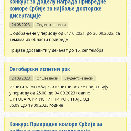
Конкурс за доделу награда Привредне
коморе Србије за најбоље докторске
дисертације
24.08.2023.
Студентске вести
... одбрањене у периоду од 01.10.2021. до 30.09.2022. са
темама из области привреде
Пријаве доставити у деканат до 15. септембра!
Октобарски испитни рок
24.08.2023.
Опште вести
Студентске вести
Испити за октобарски испитни рок се пријављују
у периоду од 25.08. до 04.09.2023 године
ОКТОБАРСКИ ИСПИТНИ РОК ТРАЈЕ ОД
06.09 ДО 19.09.2023.године
Конкурс Привредне коморе Србије за
најбоље докторске дисертације