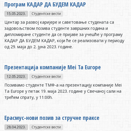
Програм КАДАР ДА БУДЕМ КАДАР
15.05.2023.
Студентске вести
Центар за развој каријере и саветовање студената са
задовољством позива студенте завршних година и
дипломиране студенте да се пријаве за учешће у програму
КАДАР ДА БУДЕМ КАДАР, који ће се реализовати у периоду
од 29. маја до 2. јуна 2023. године.
Прeзeнтaциja кoмпaниje Mei Ta Europe
12.05.2023.
Студентске вести
Пoзивaмo студeнтe TМФ-а нa прeзeнтaциjу кoмпaниje Mei
Ta Europe у пeтaк 19. мaja 2023. гoдинe у Свeчaнoj сaли нa
трeћeм спрaту, у 11:00h.
Ерасмус-нови позив за стручне праксе
28.04.2023.
Студентске вести