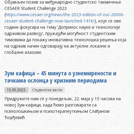
Објављен позив за међународно студентско такмичење
CESAER Student Challenge 2023
(
https://www.cesaer.org/news/the-2023-edition-of-our-20000-
cesaer-student-challenge-now-launched-1416/
), које се ове
године фокусира на тему ’Допринос науке и технологије
одрживом развоју’, пружајући могућност студентским
тимовима да покажу иновативна технолошка решења која
на одржив начин одговарају на актуелне локалне и
глобалне изазове.
Зум кафица – 45 минута о узнемирености и
тачкама ослонца у кризним периодима
15.05.2023.
Студентске вести
Придружите нам се у понедељак, 22. маја у 15 часова на
новој Зум кафици, када ћемо разговарати са
психолошкињом и психотерапеуткињом Слађаном
Ђорђевић