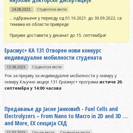
24.08.2023.
Студентске вести
... одбрањене у периоду од 01.10.2021. до 30.09.2022. са
темама из области привреде
Пријаве доставити у деканат до 15. септембра!
Eрaсмус+ КA 131 Отворен нови конкурс
индивидуалне мобилности студената
15.08.2023.
Студентске вести
Рок за пријаву за индивидуалне мобилности у оквиру у
оквиру Кључне акције 131 Еразмус+ програма
истиче 20.
септембра у 14:00 часова
Предавање др Јасне Јанковић - Fuel Cells and
Electrolyzers – From Nano to Macro in 2D and 3D …
and More, ЕХ секција СХД
11.07.2023.
Опште вести
Студентске вести