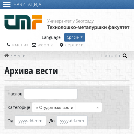
НАВИГАЦИЈА
Language:
Српски
именик
webmail
сервиси
Вести
Архива вести
Наслов
×
Студентске вести
×
Категорије
Од
До