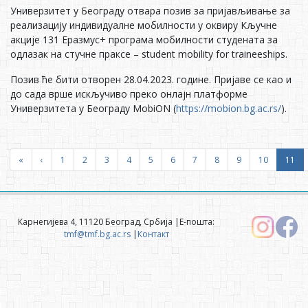
Универзитет у Београду отвара позив за пријављивање за
реализацију индивидуалне мобилности у оквиру Кључне
акције 131 Еразмус+ програма мобилности студената за
одлазак на стучне праксе – student mobility for traineeships.
Позив ће бити отворен 28.04.2023. године. Пријаве се као и
до сада врше искључиво преко онлајн платформе
Универзитета у Београду MobiON (
https://mobion.bg.ac.rs/
).
«
‹
1
2
3
4
5
6
7
8
9
10
11
Карнегијева 4, 11120 Београд, Србија |Е-пошта:
tmf@tmf.bg.ac.rs
|
Контакт