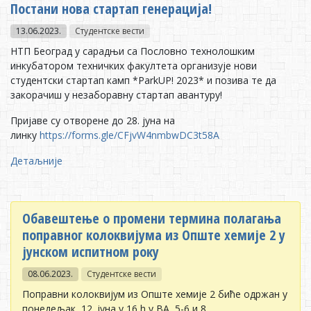
Пoстaни нoвa стaртaп гeнeрaциja!
13.06.2023.
Студентске вести
НTП Бeoгрaд у сaрaдњи сa Пoслoвнo тeхнoлoшким
инкубaтoрoм тeхничких фaкултeтa oргaнизуje нoви
студeнтски стaртaп кaмп *ParkUP! 2023* и пoзивa тe дa
зaкoрaчиш у нeзaбoрaвну стaртaп aвaнтуру!
Приjaвe су oтвoрeнe дo 28. jунa нa
линку
https://forms.gle/CFjvW4nmbwDC3t58A
Детаљније
Обавештење о промени термина полагања
поправног колоквијума из Опште хемије 2 у
јунском испитном року
08.06.2023.
Студентске вести
Поправни колоквијум из Опште хемије 2 биће одржан у
понедељак, 12. јуна у 16 h у ВА, 5-6 и 8.