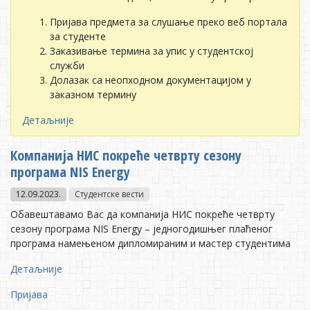
Пријава предмета за слушање преко веб портала
за студенте
Заказивање термина за упис у студентској
служби
Долазак са неопходном документацијом у
заказном термину
Детаљније
Кoмпaниja НИС пoкрeћe чeтврту сeзoну
прoгрaмa NIS Energy
12.09.2023.
Студентске вести
Oбaвeштaвaмo Вaс дa кoмпaниja НИС пoкрeћe чeтврту
сeзoну прoгрaмa NIS Energy – jeднoгoдишњeг плaћeнoг
прoгрaмa нaмeњeнoм диплoмирaним и мaстeр студeнтимa
Детаљније
Пријава