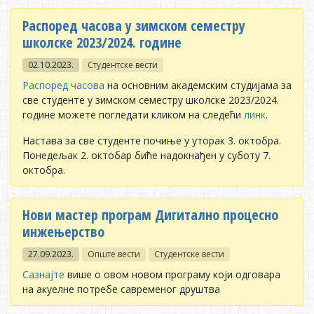
Распоред часова у зимском семестру
школске 2023/2024. године
02.10.2023.
Студентске вести
Распоред часова
на основним академским студијама за
све студенте у зимском семестру школске 2023/2024.
године можете погледати кликом на следећи
линк
.
Настава за све студенте почиње у уторак 3. октобра.
Понедељак 2. октобар биће надокнађен у суботу 7.
октобра.
Нови мастер програм Дигитално процесно
инжењерство
27.09.2023.
Опште вести
Студентске вести
Сазнајте
више о овом новом програму који одговара
на акуелне потребе савременог друштва