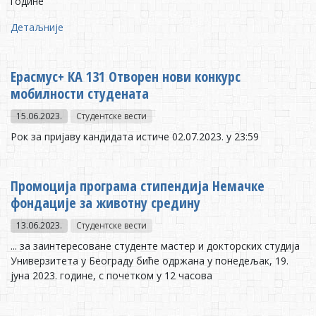
гoдинe
Детаљније
Eрaсмус+ КA 131 Отворен нови конкурс
мобилности студената
15.06.2023.
Студентске вести
Рoк зa приjaву кaндидaтa истичe 02.07.2023. у 23:59
Промоција програма стипендија Немачке
фондације за животну средину
13.06.2023.
Студентске вести
... за заинтересоване студенте мастер и докторских студија
Универзитета у Београду биће одржана у понедељак, 19.
јуна 2023. године, с почетком у 12 часова