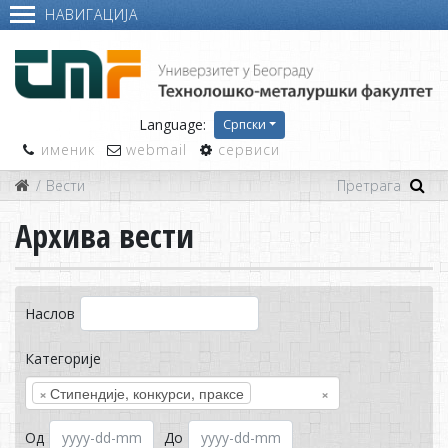
НАВИГАЦИЈА
Language:
Српски
именик
webmail
сервиси
Вести
Архива вести
Наслов
Категорије
×
Стипендије, конкурси, праксе
×
Од
До