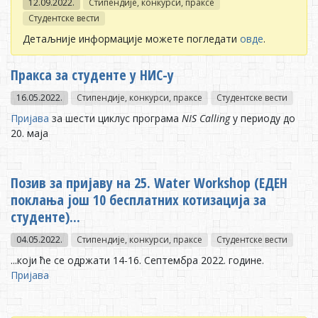
12.09.2022.
Стипендије, конкурси, праксе
Студентске вести
Детаљније информације можете погледати
овде
.
Пракса за студенте у НИС-у
16.05.2022.
Стипендије, конкурси, праксе
Студентске вести
Пријава
за шести циклус програма
NIS Calling
у периоду до
20. маја
Позив за пријаву на 25. Water Workshop (EДEН
пoклaњa joш 10 бeсплaтних кoтизaциja зa
студeнтe)...
04.05.2022.
Стипендије, конкурси, праксе
Студентске вести
...који ће се одржати 14-16. Септембра 2022. године.
Пријава