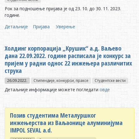
Рок за подношење пријава је од 23. 10. до 30. 11. 2023.
године.
Детаљније
Пријава
Уверење
Холдинг корпорација „Крушик“ а.д. Ваљево
дана 22.09.2022. године расписала је конкурс за
пријем у радни однос 22 инжењера различитих
струка
26.09.2022.
Стипендије, конкурси, праксе
Студентске вести
Детаљније информације можете погледати
овде
Позив студентима Металуршког
инжењерства из Ваљаонице алуминијума
IMPOL SEVAL a.d.