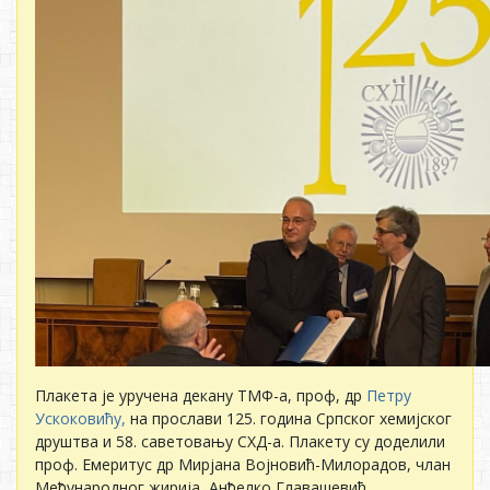
Плакета је уручена декану ТМФ-а, проф, др
Петру
Ускоковићу,
на прослави 125. година Српског хемијског
друштва и 58. саветовању СХД-а. Плакету су доделили
проф. Емеритус др Мирјана Војновић-Милорадов, члан
Међународног жирија, Анђелко Главашевић,