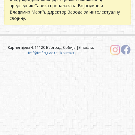
председник Савеза проналазача Војводине и
Владимир Марић, директор Завода за интелектуалну
својину.
Карнегијева 4, 11120 Београд, Србија |Е-пошта:
tmf@tmf.bg.ac.rs
|
Контакт