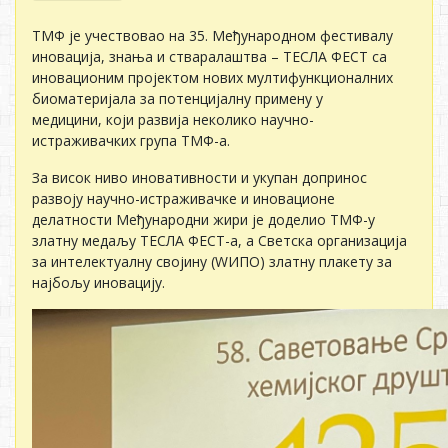
ТМФ је учествовао на 35. Међународном фестивалу
иновација, знања и стваралаштва – ТЕСЛА ФЕСТ са
иновационим пројектом нових мултифункционалних
биоматеријала за потенцијалну примену у
медицини, који развија неколико научно-
истраживачких група ТМФ-а.
За висок ниво иновативности и укупан допринос
развоју научно-истраживачке и иновационе
делатности Међународни жири је доделио ТМФ-у
златну медаљу ТЕСЛА ФЕСТ-а, а Светска организација
за интелектуалну својину (WИПО) златну плакету за
најбољу иновацију.