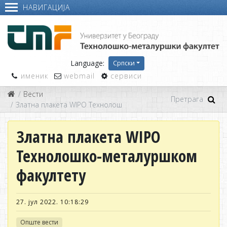
НАВИГАЦИЈА
Language:
Српски
именик
webmail
сервиси
Вести
Златна плакета WIPO Технолошко-металуршком факултету
Златна плакета WIPO
Технолошко-металуршком
факултету
27. јул 2022. 10:18:29
Опште вести